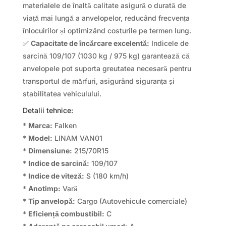
materialele de înaltă calitate asigură o durată de
viață mai lungă a anvelopelor, reducând frecvența
înlocuirilor și optimizând costurile pe termen lung.
✅
Capacitate de încărcare excelentă:
Indicele de
sarcină 109/107 (1030 kg / 975 kg) garantează că
anvelopele pot suporta greutatea necesară pentru
transportul de mărfuri, asigurând siguranța și
stabilitatea vehiculului.
Detalii tehnice:
*
Marca:
Falken
*
Model:
LINAM VAN01
*
Dimensiune:
215/70R15
*
Indice de sarcină:
109/107
*
Indice de viteză:
S (180 km/h)
*
Anotimp:
Vară
*
Tip anvelopă:
Cargo (Autovehicule comerciale)
*
Eficiență combustibil:
C