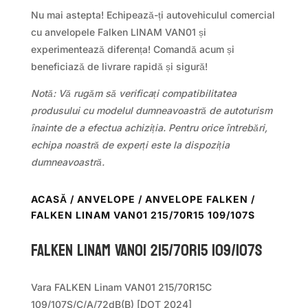
Nu mai astepta! Echipează-ți autovehiculul comercial
cu anvelopele Falken LINAM VAN01 și
experimentează diferența! Comandă acum și
beneficiază de livrare rapidă și sigură!
Notă: Vă rugăm să verificați compatibilitatea
produsului cu modelul dumneavoastră de autoturism
înainte de a efectua achiziția. Pentru orice întrebări,
echipa noastră de experți este la dispoziția
dumneavoastră.
ACASĂ
/
ANVELOPE
/
ANVELOPE FALKEN
/
FALKEN LINAM VAN01 215/70R15 109/107S
Falken LINAM VAN01 215/70R15 109/107S
Vara FALKEN Linam VAN01 215/70R15C
109/107S/C/A/72dB(B) [DOT 2024]