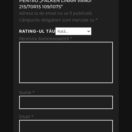
PENTRU „FALKEN LINAM VAN01
215/70R15 109/107S”
Adresa ta de email nu va fi publicată.
Câmpurile obligatorii sunt marcate cu
*
RATING-UL TĂU
Recenzia dumneavoastră
*
Nume
*
Email
*