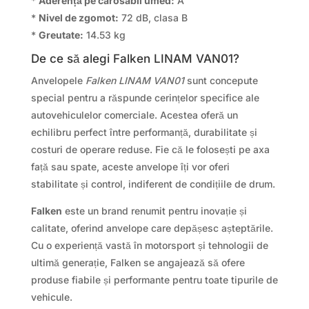
*
Aderență pe carosabil umed:
A
*
Nivel de zgomot:
72 dB, clasa B
*
Greutate:
14.53 kg
De ce să alegi Falken LINAM VAN01?
Anvelopele
Falken LINAM VAN01
sunt concepute
special pentru a răspunde cerințelor specifice ale
autovehiculelor comerciale. Acestea oferă un
echilibru perfect între performanță, durabilitate și
costuri de operare reduse. Fie că le folosești pe axa
față sau spate, aceste anvelope îți vor oferi
stabilitate și control, indiferent de condițiile de drum.
Falken
este un brand renumit pentru inovație și
calitate, oferind anvelope care depășesc așteptările.
Cu o experiență vastă în motorsport și tehnologii de
ultimă generație, Falken se angajează să ofere
produse fiabile și performante pentru toate tipurile de
vehicule.