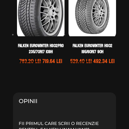
559.13 lei.
649.01 lei.
Falken EUROWINTER HS02PRO
Falken EUROWINTER HS02
235/70R17 109H
195/60R17 90H
Prețul
Prețul
Prețul
Prețul
783.20
lei
719.64
lei
529.40
lei
492.34
lei
inițial
curent
inițial
curen
a
este:
a
este:
fost:
719.64 lei.
fost:
492.34 
783.20 lei.
529.40 lei.
OPINII
FII PRIMUL CARE SCRII O RECENZIE