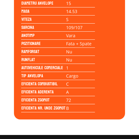
Diametru anvelope
15
Masa
14.53
Viteza
S
Sarcina
109/107
Anotimp
Vara
Pozitionare
Fata + Spate
Ramforsat
Nu
Runflat
Nu
Autovehicule comerciale
1
Tip anvelopa
Cargo
Eficienta Combustibil
C
Eficienta Aderenta
A
Eficienta Zgomot
72
Eficienta Nr. Unde Zgomot
B