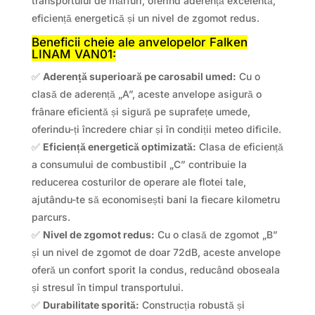
transportului de mărfuri, oferind aderență excelentă,
eficiență energetică și un nivel de zgomot redus.
Beneficii cheie ale anvelopelor Falken
LINAM VAN01:
✅
Aderență superioară pe carosabil umed:
Cu o
clasă de aderență „A”, aceste anvelope asigură o
frânare eficientă și sigură pe suprafețe umede,
oferindu-ți încredere chiar și în condiții meteo dificile.
✅
Eficiență energetică optimizată:
Clasa de eficiență
a consumului de combustibil „C” contribuie la
reducerea costurilor de operare ale flotei tale,
ajutându-te să economisești bani la fiecare kilometru
parcurs.
✅
Nivel de zgomot redus:
Cu o clasă de zgomot „B”
și un nivel de zgomot de doar 72dB, aceste anvelope
oferă un confort sporit la condus, reducând oboseala
și stresul în timpul transportului.
✅
Durabilitate sporită:
Construcția robustă și