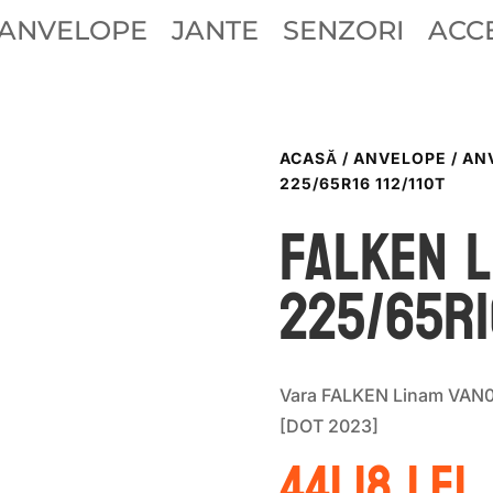
ANVELOPE
JANTE
SENZORI
ACCE
ACASĂ
/
ANVELOPE
/
AN
225/65R16 112/110T
Falken L
225/65R16
Vara FALKEN Linam VAN0
[DOT 2023]
441.18
lei