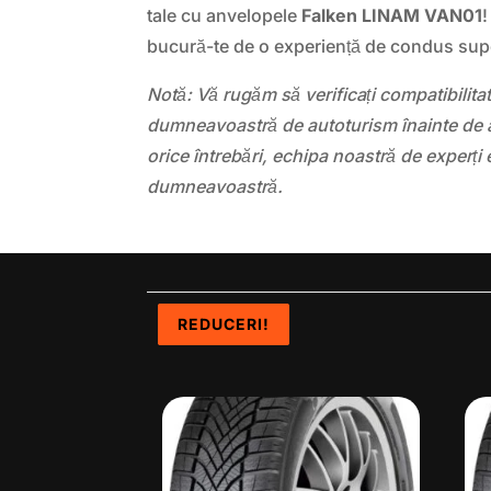
tale cu anvelopele
Falken LINAM VAN01
bucură-te de o experiență de condus sup
Notă: Vă rugăm să verificați compatibilit
dumneavoastră de autoturism înainte de a
orice întrebări, echipa noastră de experți 
dumneavoastră.
REDUCERI!
REDUCERI!
REDUCERI!
REDUCERI!