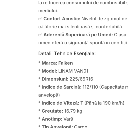
la reducerea consumului de combustibil și,
mediului.
✅
Confort Acustic:
Nivelul de zgomot de 
călătorie mai silențioasă și confortabilă.
✅
Aderență Superioară pe Umed:
Clasa 
umed oferă o siguranță sporită în condiții
Detalii Tehnice Esențiale:
*
Marca:
Falken
*
Model:
LINAM VAN01
*
Dimensiuni:
225/65R16
*
Indice de Sarcină:
112/110 (Capacitate 
anvelopă)
*
Indice de Viteză:
T (Până la 190 km/h)
*
Greutate:
16.79 kg
*
Anotimp:
Vară
*
Tip Anvelopă:
Cargo