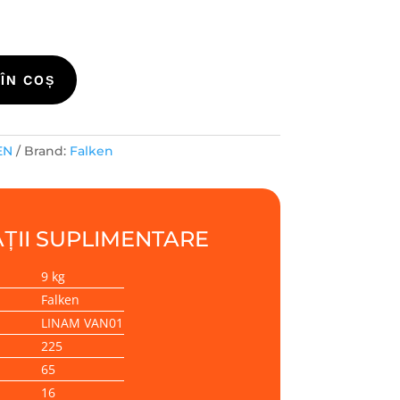
ÎN COȘ
EN
Brand:
Falken
ȚII SUPLIMENTARE
9 kg
Falken
LINAM VAN01
225
65
16