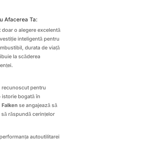
u Afacerea Ta:
 doar o alegere excelentă
nvestiție inteligentă pentru
bustibil, durata de viață
ibuie la scăderea
enței.
 recunoscut pentru
o istorie bogată în
,
Falken
se angajează să
e să răspundă cerințelor
performanța autoutilitarei