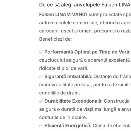
De ce să alegi anvelopele Falken LI
Falken LINAM VAN01
sunt proiectate spe
autovehiculele comerciale, oferind o ade
carosabil uscat și umed, precum și o rezis
Beneficiezi de:
✅
Performanță Optimă pe Timp de Vară:
cauciucului asigură o aderență excelentă 
ridicate și ploi de vară.
✅
Siguranță Imbatabilă:
Distanțe de frâna
manevrabilitate precisă, pentru a te simți 
condițiile de drum.
✅
Durabilitate Excepțională:
Construcția 
asigură o durată de viață mai lungă a an
costurile de înlocuire.
✅
Eficiență Energetică:
Clasa de eficienț