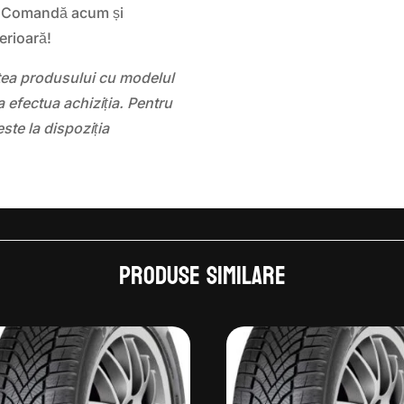
! Comandă acum și
erioară!
atea produsului cu modelul
 efectua achiziția. Pentru
este la dispoziția
Produse similare