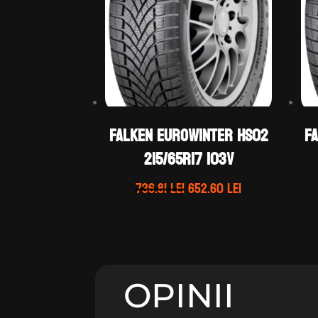
Falken EUROWINTER HS02
F
215/65R17 103V
Prețul
Prețul
736.81
lei
652.60
lei
inițial
curent
a
este:
fost:
652.60 lei.
736.81 lei.
OPINII