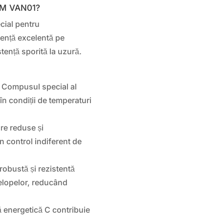
NAM VAN01?
cial pentru
rență excelentă pe
tență sporită la uzură.
Compusul special al
în condiții de temperaturi
re reduse și
în control indiferent de
robustă și rezistentă
velopelor, reducând
ă energetică C contribuie