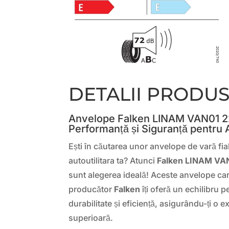
DETALII PRODU
Anvelope Falken LINAM VAN01 22
Performanță și Siguranță pentru A
Ești în căutarea unor anvelope de vară fia
autoutilitara ta? Atunci
Falken LINAM VAN
sunt alegerea ideală! Aceste anvelope car
producător
Falken
îți oferă un echilibru p
durabilitate și eficiență, asigurându-ți o
superioară.