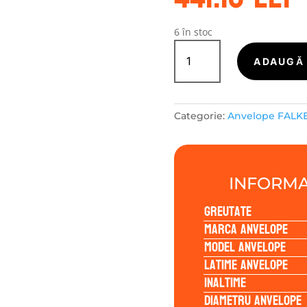
6 în stoc
Cantitate
Falken
ADAUGĂ 
LINAM
VAN01
225/65R16
Categorie:
Anvelope FALK
112/110T
INFORMA
Greutate
Marca anvelope
Model anvelope
Latime anvelope
Inaltime
Diametru anvelope