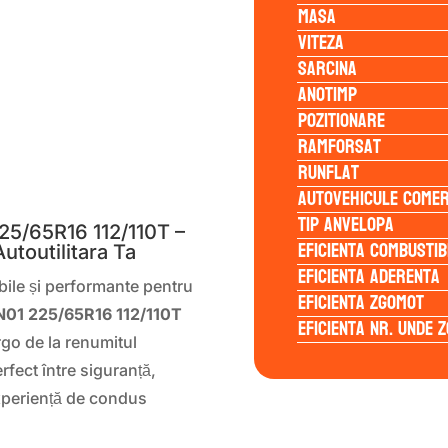
Masa
Viteza
Sarcina
Anotimp
Pozitionare
Ramforsat
Runflat
S
Autovehicule comer
Tip anvelopa
5/65R16 112/110T –
Eficienta Combustib
utoutilitara Ta
Eficienta Aderenta
bile și performante pentru
Eficienta Zgomot
01 225/65R16 112/110T
Eficienta Nr. Unde 
go de la renumitul
erfect între siguranță,
 experiență de condus