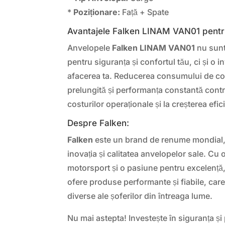
*
Poziționare:
Față + Spate
Avantajele Falken LINAM VAN01 pentr
Anvelopele
Falken LINAM VAN01
nu sunt
pentru siguranța și confortul tău, ci și o i
afacerea ta. Reducerea consumului de com
prelungită și performanța constantă contr
costurilor operaționale și la creșterea efici
Despre Falken:
Falken
este un brand de renume mondial,
inovația și calitatea anvelopelor sale. Cu 
motorsport și o pasiune pentru excelență
ofere produse performante și fiabile, car
diverse ale șoferilor din întreaga lume.
Nu mai astepta! Investește în siguranța și 