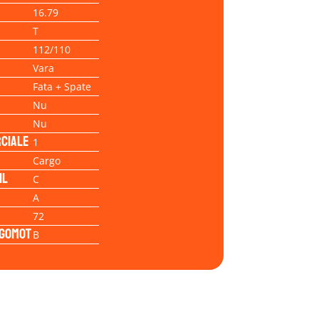
16.79
T
112/110
Vara
Fata + Spate
Nu
Nu
ciale
1
Cargo
il
C
A
72
Zgomot
B