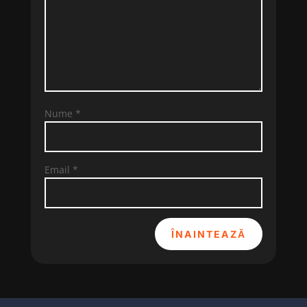
Nume
*
Email
*
ÎNAINTEAZĂ