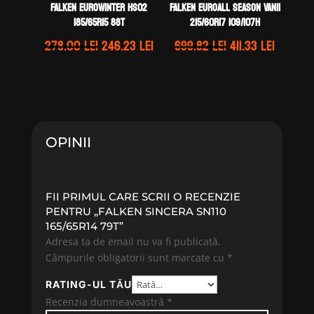
Falken EUROWINTER HS02
Falken EUROALL SEASON VAN11
185/65R15 88T
215/60R17 109/107H
Prețul
Prețul
Prețul
Prețul
278.00
lei
246.23
lei
699.82
lei
411.33
lei
inițial
curent
inițial
curent
a
este:
a
este:
fost:
246.23 lei.
fost:
411.33 le
278.00 lei.
699.82 lei.
OPINII
FII PRIMUL CARE SCRII O RECENZIE
PENTRU „FALKEN SINCERA SN110
165/65R14 79T”
Adresa ta de email nu va fi publicată.
Câmpurile obligatorii sunt marcate cu
*
RATING-UL TĂU
Recenzia dumneavoastră
*