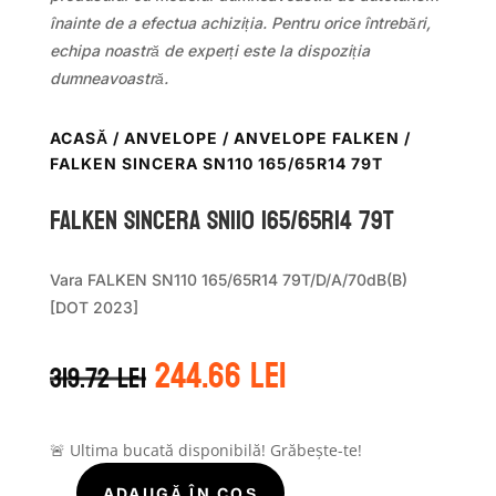
înainte de a efectua achiziția. Pentru orice întrebări,
echipa noastră de experți este la dispoziția
dumneavoastră.
ACASĂ
/
ANVELOPE
/
ANVELOPE FALKEN
/
FALKEN SINCERA SN110 165/65R14 79T
Falken SINCERA SN110 165/65R14 79T
Vara FALKEN SN110 165/65R14 79T/D/A/70dB(B)
[DOT 2023]
Prețul
Prețul
244.66
lei
319.72
lei
inițial
curent
a
este:
fost:
244.66 lei.
319.72 lei.
🚨 Ultima bucată disponibilă! Grăbește-te!
ADAUGĂ ÎN COȘ