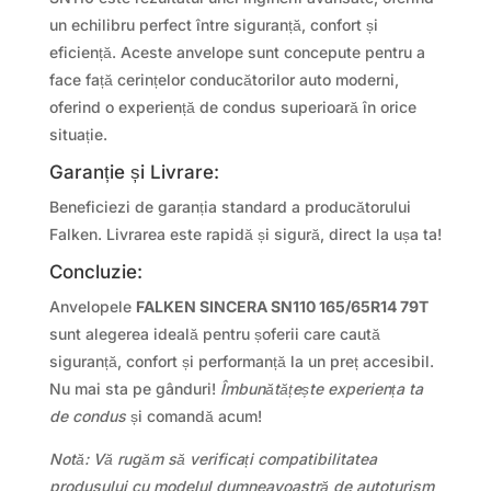
un echilibru perfect între siguranță, confort și
eficiență. Aceste anvelope sunt concepute pentru a
face față cerințelor conducătorilor auto moderni,
oferind o experiență de condus superioară în orice
situație.
Garanție și Livrare:
Beneficiezi de garanția standard a producătorului
Falken. Livrarea este rapidă și sigură, direct la ușa ta!
Concluzie:
Anvelopele
FALKEN SINCERA SN110 165/65R14 79T
sunt alegerea ideală pentru șoferii care caută
siguranță, confort și performanță la un preț accesibil.
Nu mai sta pe gânduri!
Îmbunătățește experiența ta
de condus
și comandă acum!
Notă: Vă rugăm să verificați compatibilitatea
produsului cu modelul dumneavoastră de autoturism