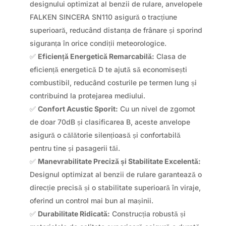
designului optimizat al benzii de rulare, anvelopele
FALKEN SINCERA SN110 asigură o tracțiune
superioară, reducând distanța de frânare și sporind
siguranța în orice condiții meteorologice.
✅
Eficiență Energetică Remarcabilă:
Clasa de
eficiență energetică D te ajută să economisești
combustibil, reducând costurile pe termen lung și
contribuind la protejarea mediului.
✅
Confort Acustic Sporit:
Cu un nivel de zgomot
de doar 70dB și clasificarea B, aceste anvelope
asigură o călătorie silențioasă și confortabilă
pentru tine și pasagerii tăi.
✅
Manevrabilitate Preciză și Stabilitate Excelentă:
Designul optimizat al benzii de rulare garantează o
direcție precisă și o stabilitate superioară în viraje,
oferind un control mai bun al mașinii.
✅
Durabilitate Ridicată:
Construcția robustă și