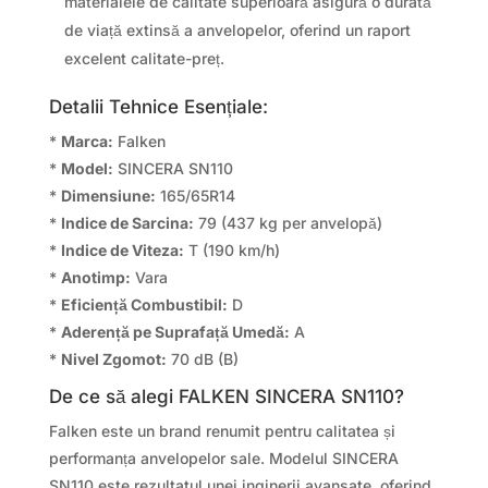
materialele de calitate superioară asigură o durată
de viață extinsă a anvelopelor, oferind un raport
excelent calitate-preț.
Detalii Tehnice Esențiale:
*
Marca:
Falken
*
Model:
SINCERA SN110
*
Dimensiune:
165/65R14
*
Indice de Sarcina:
79 (437 kg per anvelopă)
*
Indice de Viteza:
T (190 km/h)
*
Anotimp:
Vara
*
Eficiență Combustibil:
D
*
Aderență pe Suprafață Umedă:
A
*
Nivel Zgomot:
70 dB (B)
De ce să alegi FALKEN SINCERA SN110?
Falken este un brand renumit pentru calitatea și
performanța anvelopelor sale. Modelul SINCERA
SN110 este rezultatul unei inginerii avansate, oferind