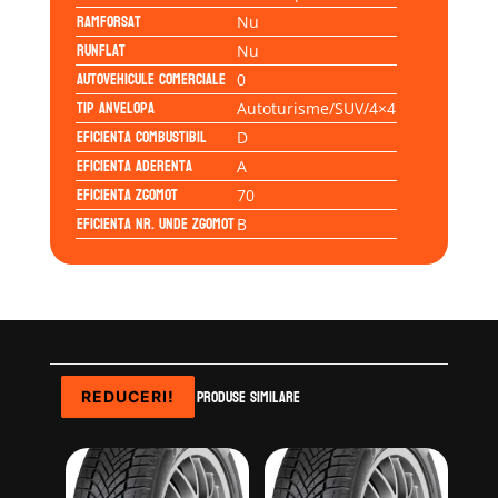
Ramforsat
Nu
Runflat
Nu
Autovehicule comerciale
0
Tip anvelopa
Autoturisme/SUV/4×4
Eficienta Combustibil
D
Eficienta Aderenta
A
Eficienta Zgomot
70
Eficienta Nr. Unde Zgomot
B
Produse similare
REDUCERI!
REDUCERI!
REDUCERI!
REDUCERI!