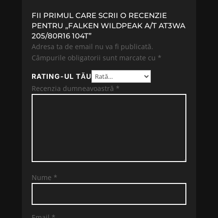
FII PRIMUL CARE SCRII O RECENZIE
PENTRU „FALKEN WILDPEAK A/T AT3WA
205/80R16 104T”
Adresa ta de email nu va fi publicată.
Câmpurile obligatorii sunt marcate cu
*
RATING-UL TĂU
Recenzia dumneavoastră
*
Nume
*
Email
*