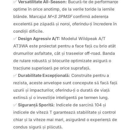
✅
Versatilitate All-Season:
Bucură-te de performanțe
optime în orice anotimp, de la verile toride la iernile
blânde. Marcajul
M+S 3PMSF
confirmă aderența
excelentă pe zăpadă și noroi, oferindu-ți încredere în
condiții dificile.
✅
Design Agressiv A/T:
Modelul Wildpeak A/T
AT3WA este proiectat pentru a face față cu brio atât
drumurilor asfaltate, cât și traseelor off-road. Banda
de rulare robustă și blocurile optimizate asigură o
tracțiune superioară pe orice suprafață.
✅
Durabilitate Excepțională:
Construite pentru a
rezista, aceste anvelope sunt concepute să facă față
uzurii și impacturilor, oferindu-ți o durată de viață
extinsă și o investiție inteligentă pe termen lung.
✅
Siguranță Sporită:
Indicele de sarcină 104 și
indicele de viteză T garantează stabilitate și control
chiar și la viteze mai mari, asigurând o experiență de
condus sigură și plăcută.