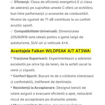
✅
Eficiență:
Clasa de eficiență energetică E și clasa
de aderență pe suprafețe umede C oferă un echilibru
bun între performanță și economie de combustibil.
Nivelul de zgomot de 71 dB contribuie la un confort
acustic sporit.
✅
Compatibilitate Universală:
Dimensiunea
205/80R16 este ideală pentru o gamă largă de
autoturisme, SUV-uri și vehicule 4×4.
Avantajele Falken WILDPEAK A/T AT3WA:
*
Tracțiune Superioară:
Experimentează o aderență
excelentă pe orice tip de teren, de la asfalt uscat la
noroi și zăpadă.
*
Confort Sporit:
Bucură-te de o călătorie silențioasă
și confortabilă, indiferent de destinație.
*
Rezistență la Acvaplanare:
Designul benzii de
rulare asigură o evacuare eficientă a apei, reducând
riscul de acvaplanare pe drumurile umede.