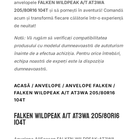
anvelopele
FALKEN WILDPEAK A/T AT3WA
205/80R16 104T
și să pornești în aventură! Comandă
acum și transformă fiecare călătorie într-o experiență
de neuitat!
Notă: Vă rugăm să verificați compatibilitatea
produsului cu modelul dumneavoastră de autoturism
înainte de a efectua achiziția. Pentru orice întrebări,
echipa noastră de experți este la dispoziția
dumneavoastră.
ACASĂ
/
ANVELOPE
/
ANVELOPE FALKEN
/
FALKEN WILDPEAK A/T AT3WA 205/80R16
104T
Falken WILDPEAK A/T AT3WA 205/80R16
104T
Anvelopa AllSeason FALKEN WILDPEAK-AT3WA