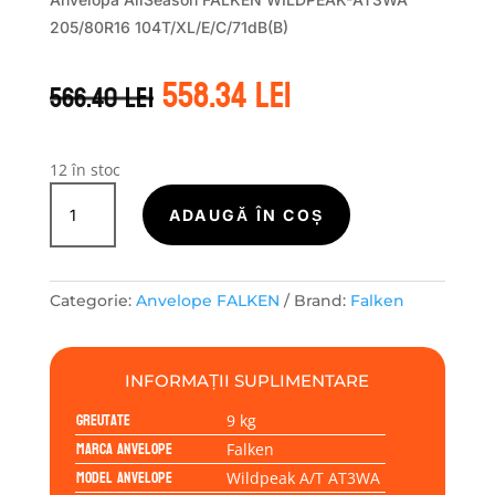
205/80R16 104T/XL/E/C/71dB(B)
Prețul
Prețul
558.34
lei
566.40
lei
inițial
curent
a
este:
fost:
558.34 lei.
566.40 lei.
12 în stoc
Cantitate
Falken
ADAUGĂ ÎN COȘ
WILDPEAK
A/T
AT3WA
Categorie:
Anvelope FALKEN
Brand:
Falken
205/80R16
104T
INFORMAȚII SUPLIMENTARE
Greutate
9 kg
Marca anvelope
Falken
Model anvelope
Wildpeak A/T AT3WA