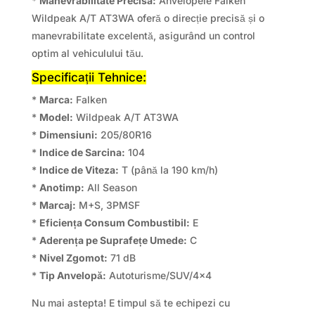
*
Manevrabilitate Precisa:
Anvelopele Falken
Wildpeak A/T AT3WA oferă o direcție precisă și o
manevrabilitate excelentă, asigurând un control
optim al vehiculului tău.
Specificații Tehnice:
*
Marca:
Falken
*
Model:
Wildpeak A/T AT3WA
*
Dimensiuni:
205/80R16
*
Indice de Sarcina:
104
*
Indice de Viteza:
T (până la 190 km/h)
*
Anotimp:
All Season
*
Marcaj:
M+S, 3PMSF
*
Eficiența Consum Combustibil:
E
*
Aderența pe Suprafețe Umede:
C
*
Nivel Zgomot:
71 dB
*
Tip Anvelopă:
Autoturisme/SUV/4×4
Nu mai astepta! E timpul să te echipezi cu