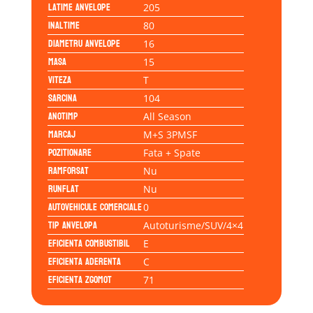
Latime anvelope
205
Inaltime
80
Diametru anvelope
16
Masa
15
Viteza
T
Sarcina
104
Anotimp
All Season
Marcaj
M+S 3PMSF
Pozitionare
Fata + Spate
Ramforsat
Nu
Runflat
Nu
Autovehicule comerciale
0
Tip anvelopa
Autoturisme/SUV/4×4
Eficienta Combustibil
E
Eficienta Aderenta
C
Eficienta Zgomot
71