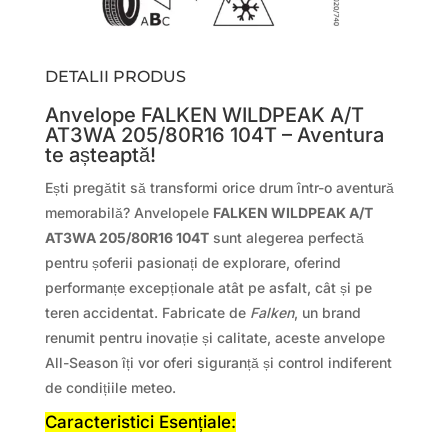
DETALII PRODUS
Anvelope FALKEN WILDPEAK A/T
AT3WA 205/80R16 104T – Aventura
te așteaptă!
Ești pregătit să transformi orice drum într-o aventură
memorabilă? Anvelopele
FALKEN WILDPEAK A/T
AT3WA 205/80R16 104T
sunt alegerea perfectă
pentru șoferii pasionați de explorare, oferind
performanțe excepționale atât pe asfalt, cât și pe
teren accidentat. Fabricate de
Falken
, un brand
renumit pentru inovație și calitate, aceste anvelope
All-Season îți vor oferi siguranță și control indiferent
de condițiile meteo.
Caracteristici Esențiale: