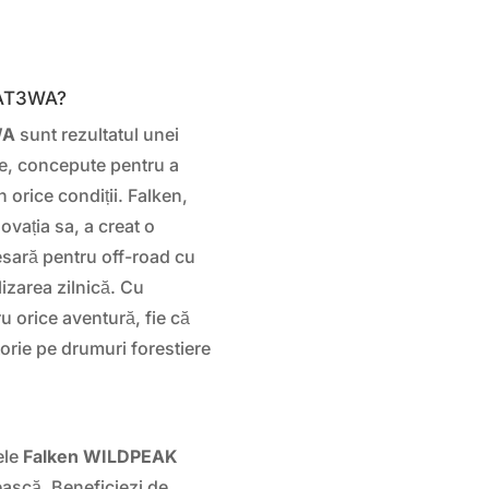
 AT3WA?
WA
sunt rezultatul unei
ase, concepute pentru a
 orice condiții. Falken,
ovația sa, a creat o
sară pentru off-road cu
lizarea zilnică. Cu
 orice aventură, fie că
orie pe drumuri forestiere
ele
Falken WILDPEAK
tească. Beneficiezi de