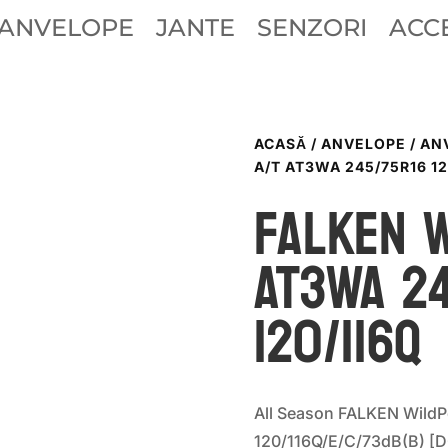
ANVELOPE
JANTE
SENZORI
ACCE
ACASĂ
/
ANVELOPE
/
AN
A/T AT3WA 245/75R16 12
Falken 
AT3WA 2
120/116Q
All Season FALKEN Wild
120/116Q/E/C/73dB(B) [D