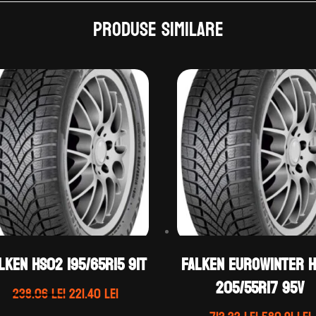
Produse similare
lken HS02 195/65R15 91T
Falken EUROWINTER 
205/55R17 95V
Prețul
Prețul
238.06
lei
221.40
lei
inițial
curent