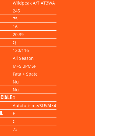
Wildpeak A/T AT3WA
245
75
16
20.39
Q
120/116
All Season
M+S 3PMSF
Fata + Spate
Nu
Nu
ciale
0
Autoturisme/SUV/4×4
il
E
C
73