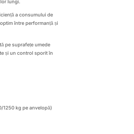
lor lungi.
iciență a consumului de
ptim între performanță și
tă pe suprafețe umede
e și un control sporit în
0/1250 kg pe anvelopă)