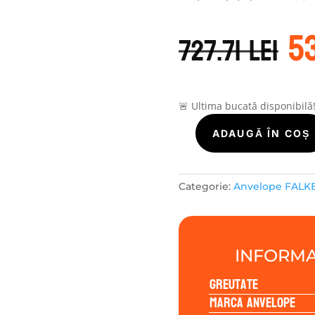
P
5
in
727.71
lei
a
f
72
🚨 Ultima bucată disponibilă
Cantitate
ADAUGĂ ÎN COȘ
Falken
WILDPEAK
A/T
Categorie:
Anvelope FALK
AT3WA
245/75R16
120/116Q
INFORMA
Greutate
Marca anvelope