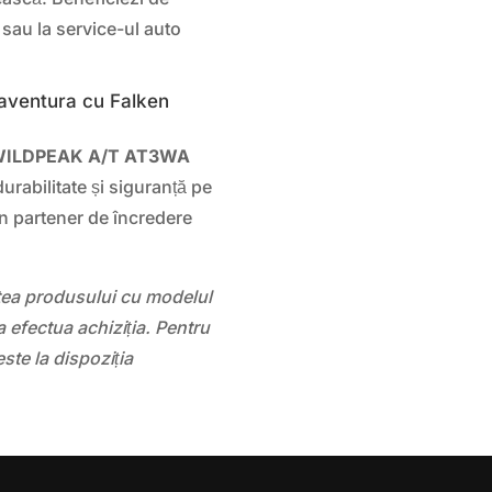
ă sau la service-ul auto
 aventura cu Falken
 WILDPEAK A/T AT3WA
urabilitate și siguranță pe
un partener de încredere
atea produsului cu modelul
 efectua achiziția. Pentru
este la dispoziția