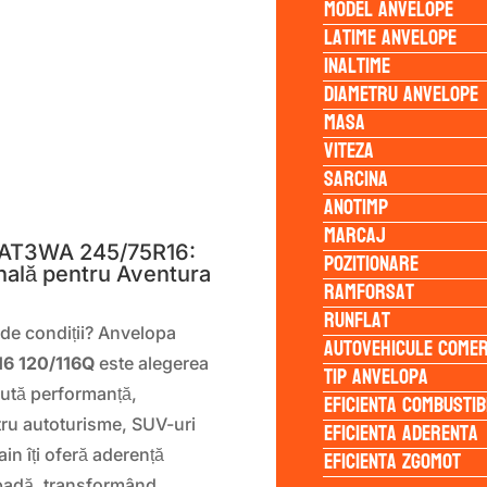
Model anvelope
Latime anvelope
Inaltime
Diametru anvelope
Masa
Viteza
Sarcina
S
Anotimp
Marcaj
 AT3WA 245/75R16:
Pozitionare
nală pentru Aventura
Ramforsat
Runflat
 de condiții? Anvelopa
Autovehicule comer
6 120/116Q
este alegerea
Tip anvelopa
aută performanță,
Eficienta Combustib
entru autoturisme, SUV-uri
Eficienta Aderenta
Eficienta Zgomot
in îți oferă aderență
zăpadă, transformând