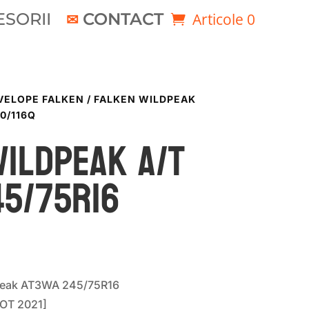
SORII
CONTACT
Articole 0
VELOPE FALKEN
/ FALKEN WILDPEAK
0/116Q
WILDPEAK A/T
45/75R16
Peak AT3WA 245/75R16
OT 2021]