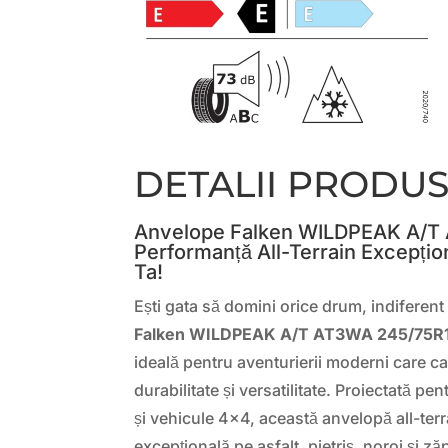
DETALII PRODU
Anvelope Falken WILDPEAK A/T
Performanță All-Terrain Excepțio
Ta!
Ești gata să domini orice drum, indiferent
Falken WILDPEAK A/T AT3WA 245/75R1
ideală pentru aventurierii moderni care c
durabilitate și versatilitate. Proiectată p
și vehicule 4×4, această anvelopă all-terra
excepțională pe asfalt, pietriș, noroi și 