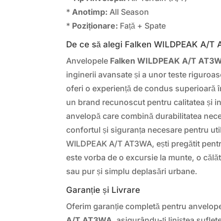
*
Anotimp:
All Season
*
Poziționare:
Față + Spate
De ce să alegi Falken WILDPEAK A/T
Anvelopele
Falken WILDPEAK A/T AT3
inginerii avansate și a unor teste riguro
oferi o experiență de condus superioară în
un brand recunoscut pentru calitatea și in
anvelopă care combină durabilitatea nece
confortul și siguranța necesare pentru uti
WILDPEAK A/T AT3WA, ești pregătit pentru
este vorba de o excursie la munte, o călăt
sau pur și simplu deplasări urbane.
Garanție și Livrare
Oferim garanție completă pentru anvelop
A/T AT3WA
, asigurându-ți liniștea sufle