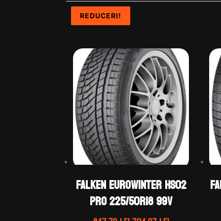
REDUCERI!
REDUCERI!
REDUCERI!
REDUCERI!
Falken EUROWINTER HS02
Fa
PRO 225/50R18 99V