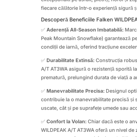
fiecare călătorie într-o experiență sigură ș
Descoperă Beneficiile Falken WILDP
✅
Aderență All-Season Imbatabilă:
Marc
Peak Mountain Snowflake) garantează pe
condiții de iarnă, oferind tracțiune excel
✅
Durabilitate Extinsă:
Construcția robu
A/T AT3WA asigură o rezistență sporită la t
prematură, prelungind durata de viață a a
✅
Manevrabilitate Precisa:
Designul optim
contribuie la o manevrabilitate precisă și 
uscate, cât și pe suprafețe umede sau ac
✅
Confort la Volan:
Chiar dacă este o anv
WILDPEAK A/T AT3WA oferă un nivel de 