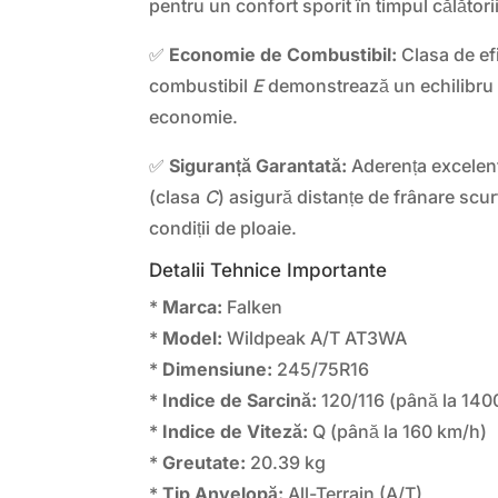
pentru un confort sporit în timpul călătorii
✅
Economie de Combustibil:
Clasa de ef
combustibil
E
demonstrează un echilibru o
economie.
✅
Siguranță Garantată:
Aderența excelen
(clasa
C
) asigură distanțe de frânare scurt
condiții de ploaie.
Detalii Tehnice Importante
*
Marca:
Falken
*
Model:
Wildpeak A/T AT3WA
*
Dimensiune:
245/75R16
*
Indice de Sarcină:
120/116 (până la 140
*
Indice de Viteză:
Q (până la 160 km/h)
*
Greutate:
20.39 kg
*
Tip Anvelopă:
All-Terrain (A/T)