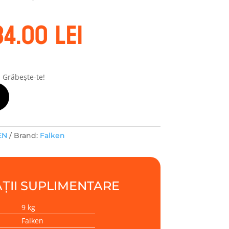
rețul
Prețul
34.00
lei
ițial
curent
este:
ost:
534.00 lei.
7.71 lei.
! Grăbește-te!
EN
Brand:
Falken
ȚII SUPLIMENTARE
9 kg
Falken