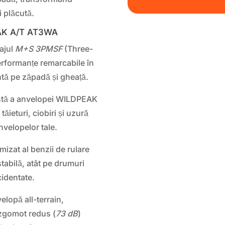
i plăcută.
EAK A/T AT3WA
ajul
M+S 3PMSF
(Three-
rformanțe remarcabile în
entă pe zăpadă și gheață.
stă a anvelopei WILDPEAK
ăieturi, ciobiri și uzură
nvelopelor tale.
izat al benzii de rulare
stabilă, atât pe drumuri
cidentate.
elopă all-terrain,
zgomot redus (
73 dB
)