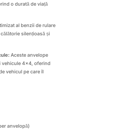
ferind o durată de viață
imizat al benzii de rulare
călătorie silențioasă și
cule:
Aceste anvelope
i vehicule 4×4, oferind
de vehicul pe care îl
per anvelopă)