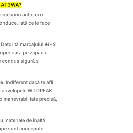
T AT3WA?
ccesoriu auto, ci o
conduce. Iată ce le face
Datorită marcajului
M+S
 superioară pe zăpadă,
e condus sigură și
.
le:
Indiferent dacă te afli
t, anvelopele WILDPEAK
o manevrabilitate precisă,
u materiale de înaltă
elope sunt concepute