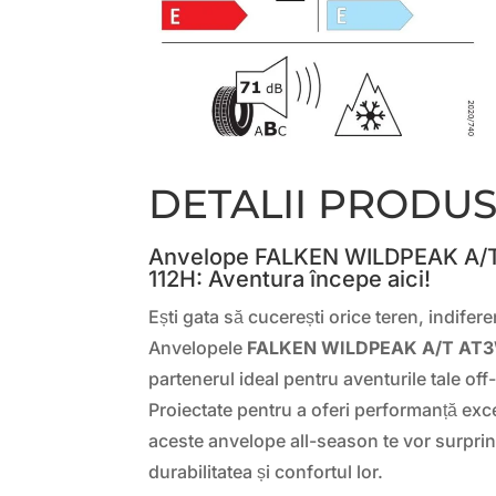
DETALII PRODU
Anvelope FALKEN WILDPEAK A/
112H: Aventura începe aici!
Ești gata să cucerești orice teren, indifer
Anvelopele
FALKEN WILDPEAK A/T AT3
partenerul ideal pentru aventurile tale off
Proiectate pentru a oferi performanță exc
aceste anvelope all-season te vor surprin
durabilitatea și confortul lor.