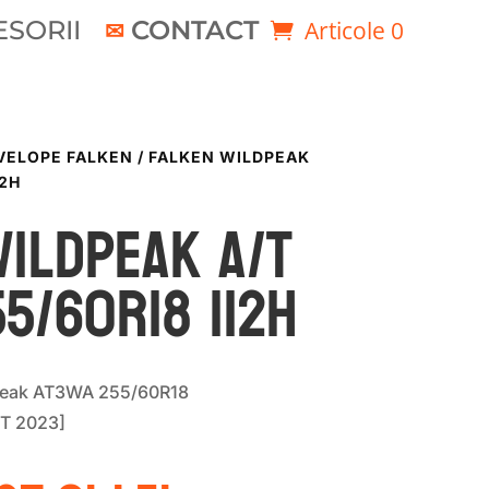
SORII
CONTACT
Articole 0
VELOPE FALKEN
/ FALKEN WILDPEAK
12H
WILDPEAK A/T
5/60R18 112H
Peak AT3WA 255/60R18
T 2023]
rețul
Prețul