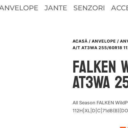
ANVELOPE
JANTE
SENZORI
ACCE
ACASĂ
/
ANVELOPE
/
AN
A/T AT3WA 255/60R18 1
Falken 
AT3WA 25
All Season FALKEN Wild
112H|XL|D|C|71dB(B)[DO
P