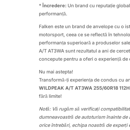
*
Încredere:
Un brand cu reputație globală
performanță.
Falken este un brand de anvelope cu o ist
motorsport, ceea ce se reflectă în tehnol
performanța superioară a produselor sa
A/T AT3WA sunt rezultatul a ani de cerceta
concepute pentru a oferi o experiență de
Nu mai astepta!
Transformă-ți experiența de condus cu a
WILDPEAK A/T AT3WA 255/60R18 112H
fără limite!
Notă: Vă rugăm să verificați compatibilit
dumneavoastră de autoturism înainte de a
orice întrebări, echipa noastră de experți 