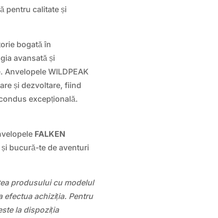
 pentru calitate și
orie bogată în
ogia avansată și
le. Anvelopele WILDPEAK
re și dezvoltare, fiind
 condus excepțională.
nvelopele
FALKEN
și bucură-te de aventuri
atea produsului cu modelul
 efectua achiziția. Pentru
este la dispoziția