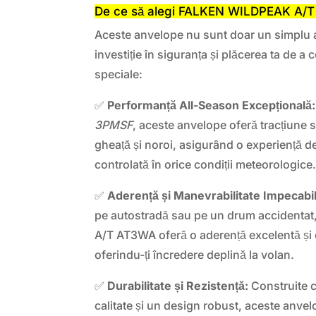
De ce să alegi FALKEN WILDPEAK A/
Aceste anvelope nu sunt doar un simplu a
investiție în siguranța și plăcerea ta de a 
speciale:
✅
Performanță All-Season Excepțională:
3PMSF
, aceste anvelope oferă tracțiune
gheață și noroi, asigurând o experiență d
controlată în orice condiții meteorologice
✅
Aderență și Manevrabilitate Impecabi
pe autostradă sau pe un drum accidenta
A/T AT3WA oferă o aderență excelentă și 
oferindu-ți încredere deplină la volan.
✅
Durabilitate și Rezistență:
Construite c
calitate și un design robust, aceste anv