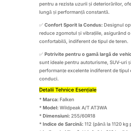
pentru a rezista uzurii și deteriorărilor, o
lungă și performanță constantă.
✅
Confort Sporit la Condus:
Designul opt
reduce zgomotul și vibrațiile, asigurând o 
confortabilă, indiferent de tipul de teren.
✅
Potrivite pentru o gamă largă de vehi
sunt ideale pentru autoturisme, SUV-uri ș
performanțe excelente indiferent de tipul 
conduci.
Detalii Tehnice Esențiale
*
Marca:
Falken
*
Model:
Wildpeak A/T AT3WA
*
Dimensiuni:
255/60R18
*
Indice de Sarcină:
112 (până la 1120 kg 