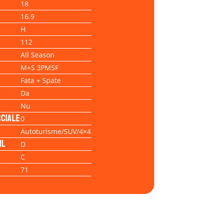
18
16.9
H
112
All Season
M+S 3PMSF
Fata + Spate
Da
Nu
ciale
0
Autoturisme/SUV/4×4
il
D
C
71