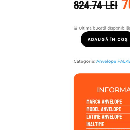
7
i
824.74
lei
a
f
8
🚨 Ultima bucată disponibilă
Cantitate
ADAUGĂ ÎN COȘ
Falken
WILDPEAK
A/T
Categorie:
Anvelope FALK
AT3WA
255/60R18
112H
INFORMA
Marca anvelope
Model anvelope
Latime anvelope
Inaltime