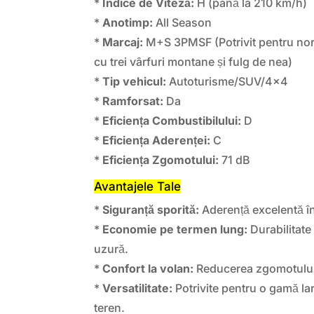
*
Indice de Viteză:
H (până la 210 km/h)
*
Anotimp:
All Season
*
Marcaj:
M+S 3PMSF (Potrivit pentru nor
cu trei vârfuri montane și fulg de nea)
*
Tip vehicul:
Autoturisme/SUV/4×4
*
Ramforsat:
Da
*
Eficiența Combustibilului:
D
*
Eficiența Aderenței:
C
*
Eficiența Zgomotului:
71 dB
Avantajele Tale
*
Siguranță sporită:
Aderență excelentă în
*
Economie pe termen lung:
Durabilitate 
uzură.
*
Confort la volan:
Reducerea zgomotului și
*
Versatilitate:
Potrivite pentru o gamă lar
teren.