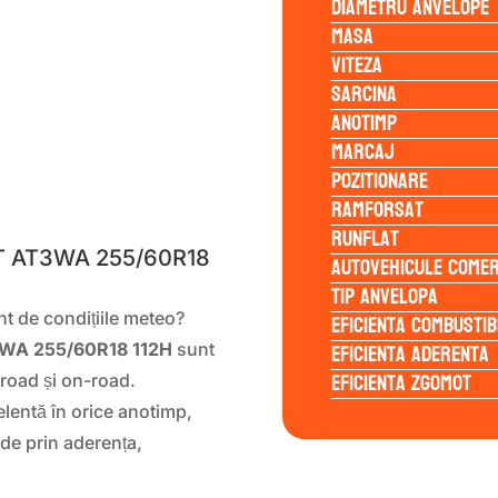
Diametru anvelope
Masa
Viteza
Sarcina
Anotimp
Marcaj
Pozitionare
S
Ramforsat
Runflat
T AT3WA 255/60R18
Autovehicule comer
Tip anvelopa
Eficienta Combustib
ent de condițiile meteo?
Eficienta Aderenta
WA 255/60R18 112H
sunt
Eficienta Zgomot
-road și on-road.
elentă în orice anotimp,
de prin aderența,