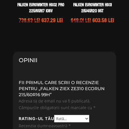
Falken EUROWINTER HS02 PRO
Falken EUROWINTER HS01
225/65R17 106V
215/45R20 95T
Prețul
Prețul
Prețul
Prețul
738.63
lei
637.29
lei
649.01
lei
603.58
lei
inițial
curent
inițial
curent
a
este:
a
este:
fost:
637.29 lei.
fost:
603.58 
738.63 lei.
649.01 lei.
OPINII
FII PRIMUL CARE SCRII O RECENZIE
PENTRU „FALKEN ZIEX ZE310 ECORUN
215/60R16 99H”
Adresa ta de email nu va fi publicată.
Câmpurile obligatorii sunt marcate cu
*
RATING-UL TĂU
Recenzia dumneavoastră
*