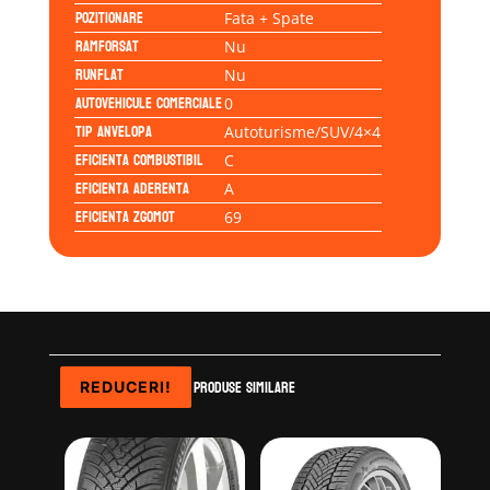
Pozitionare
Fata + Spate
Ramforsat
Nu
Runflat
Nu
Autovehicule comerciale
0
Tip anvelopa
Autoturisme/SUV/4×4
Eficienta Combustibil
C
Eficienta Aderenta
A
Eficienta Zgomot
69
Produse similare
REDUCERI!
REDUCERI!
REDUCERI!
REDUCERI!