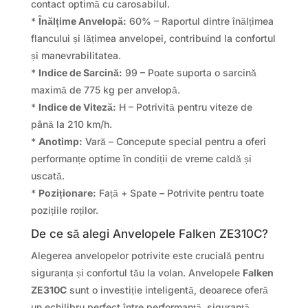
contact optimă cu carosabilul.
*
Înălțime Anvelopă:
60% – Raportul dintre înălțimea
flancului și lățimea anvelopei, contribuind la confortul
și manevrabilitatea.
*
Indice de Sarcină:
99 – Poate suporta o sarcină
maximă de 775 kg per anvelopă.
*
Indice de Viteză:
H – Potrivită pentru viteze de
până la 210 km/h.
*
Anotimp:
Vară – Concepute special pentru a oferi
performanțe optime în condiții de vreme caldă și
uscată.
*
Poziționare:
Față + Spate – Potrivite pentru toate
pozițiile roților.
De ce să alegi Anvelopele Falken ZE310C?
Alegerea anvelopelor potrivite este crucială pentru
siguranța și confortul tău la volan. Anvelopele
Falken
ZE310C
sunt o investiție inteligentă, deoarece oferă
un echilibru perfect între performanță, siguranță,