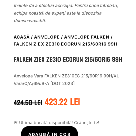
înainte de a efectua achiziția. Pentru orice întrebări,
echipa noastră de experți este la dispoziția
dumneavoastră.
ACASĂ
/
ANVELOPE
/
ANVELOPE FALKEN
/
FALKEN ZIEX ZE310 ECORUN 215/60R16 99H
Falken ZIEX ZE310 ECORUN 215/60R16 99H
Anvelopa Vara FALKEN ZE310EC 215/60R16 99H/XL
Vara/C/A/69dB-A [DOT 2023]
Prețul
Prețul
423.22
lei
424.50
lei
inițial
curent
a
este:
fost:
423.22 lei.
424.50 lei.
🚨 Ultima bucată disponibilă! Grăbește-te!
ADAUGĂ ÎN COȘ