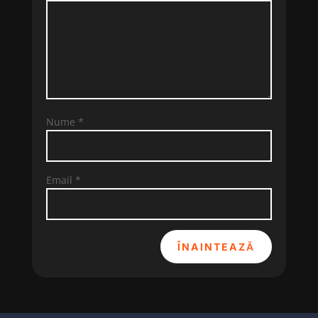
Nume
*
Email
*
ÎNAINTEAZĂ