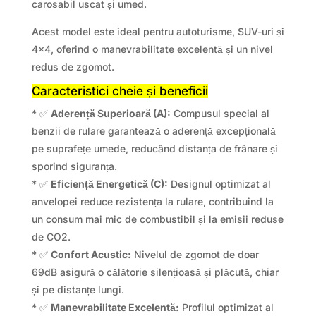
carosabil uscat și umed.
Acest model este ideal pentru autoturisme, SUV-uri și
4×4, oferind o manevrabilitate excelentă și un nivel
redus de zgomot.
Caracteristici cheie și beneficii
* ✅
Aderență Superioară (A):
Compusul special al
benzii de rulare garantează o aderență excepțională
pe suprafețe umede, reducând distanța de frânare și
sporind siguranța.
* ✅
Eficiență Energetică (C):
Designul optimizat al
anvelopei reduce rezistența la rulare, contribuind la
un consum mai mic de combustibil și la emisii reduse
de CO2.
* ✅
Confort Acustic:
Nivelul de zgomot de doar
69dB asigură o călătorie silențioasă și plăcută, chiar
și pe distanțe lungi.
* ✅
Manevrabilitate Excelentă:
Profilul optimizat al