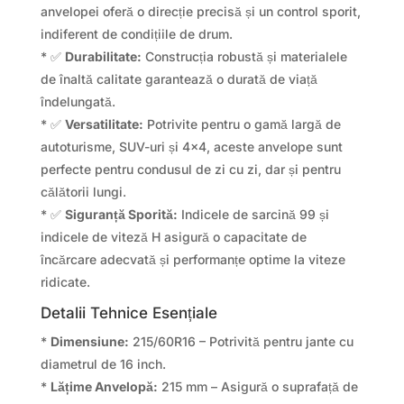
anvelopei oferă o direcție precisă și un control sporit,
indiferent de condițiile de drum.
* ✅
Durabilitate:
Construcția robustă și materialele
de înaltă calitate garantează o durată de viață
îndelungată.
* ✅
Versatilitate:
Potrivite pentru o gamă largă de
autoturisme, SUV-uri și 4×4, aceste anvelope sunt
perfecte pentru condusul de zi cu zi, dar și pentru
călătorii lungi.
* ✅
Siguranță Sporită:
Indicele de sarcină 99 și
indicele de viteză H asigură o capacitate de
încărcare adecvată și performanțe optime la viteze
ridicate.
Detalii Tehnice Esențiale
*
Dimensiune:
215/60R16 – Potrivită pentru jante cu
diametrul de 16 inch.
*
Lățime Anvelopă:
215 mm – Asigură o suprafață de