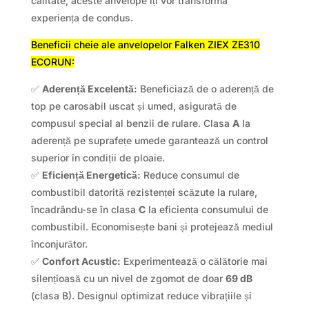
calitate, aceste anvelope îți vor transforma
experiența de condus.
Beneficii cheie ale anvelopelor Falken ZIEX ZE310
ECORUN:
✅
Aderență Excelentă:
Beneficiază de o aderență de
top pe carosabil uscat și umed, asigurată de
compusul special al benzii de rulare. Clasa
A
la
aderență pe suprafețe umede garantează un control
superior în condiții de ploaie.
✅
Eficiență Energetică:
Reduce consumul de
combustibil datorită rezistenței scăzute la rulare,
încadrându-se în clasa
C
la eficiența consumului de
combustibil. Economisește bani și protejează mediul
înconjurător.
✅
Confort Acustic:
Experimentează o călătorie mai
silențioasă cu un nivel de zgomot de doar
69 dB
(clasa B). Designul optimizat reduce vibrațiile și