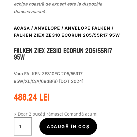
echipa noastră de experți este la dispoziția
dumneavoastră.
ACASĂ
/
ANVELOPE
/
ANVELOPE FALKEN
/
FALKEN ZIEX ZE310 ECORUN 205/55R17 95W
Falken ZIEX ZE310 ECORUN 205/55R17
95W
Vara FALKEN ZE310EC 205/55R17
95W/XL/C/A/69dB(B) [DOT 2024]
488.24
lei
⚡ Doar 2 bucăți rămase! Comandă acum!
Cantitate
Falken
ADAUGĂ ÎN COȘ
ZIEX