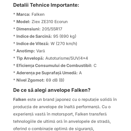
Detalii Tehnice Importante:
*
Marca:
Falken
*
Model:
Ziex ZE310 Ecorun
*
Dimensiuni:
205/55R17
*
Indice de Sarcină:
95 (690 kg)
*
Indice de Viteză:
W (270 km/h)
*
Anotimp:
Vară
*
Tip Anvelopă:
Autoturisme/SUV/4×4
*
Eficiența Consumului de Combustibil:
C
*
Aderența pe Suprafață Umedă:
A
*
Nivel Zgomot:
69 dB (B)
De ce să alegi anvelope Falken?
Falken
este un brand japonez cu o reputație solidă în
producția de anvelope de înaltă performanță. Cu o
experiență vastă în motorsport, Falken transferă
tehnologiile de ultimă oră în anvelopele de stradă,
oferind o combinație optimă de siguranță,