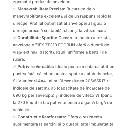
zgomotul produs de anvelope.
✅
Manevrabilitate Precisa:
Bucură-te de o
manevrabilitate excelentă și de un răspuns rapid la
direcție. Profilul optimizat al anvelopei asigură o
direcție precisă și stabilă, chiar și la viteze mari.
✅
Durabilitate Sporita:
Construite pentru a rezista,
anvelopele ZIEX ZE310 ECORUN oferă o durată de
viață extinsă, datorită uzurii uniforme a benzii de
rulare.
✅
Potrivire Versatila:
Ideale pentru montarea atât pe
puntea față, cât și pe puntea spate a autoturismelor,
SUV-urilor și 4×4-urilor. Dimensiunea 205/55R17 și
indicele de sarcină 95 (capacitate de încărcare de
690 kg per anvelopă) și indicele de viteză
W
(până
la 270 km/h) le fac potrivite pentru o gamă largă de
vehicule.
✅
Constructie Ramforsata:
Ofera o rezistenta
suplimentara la sarcini si o durabilitate imbunatatita.