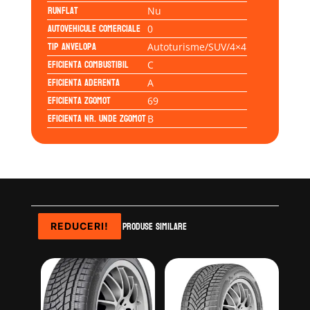
Runflat
Nu
Autovehicule comerciale
0
Tip anvelopa
Autoturisme/SUV/4×4
Eficienta Combustibil
C
Eficienta Aderenta
A
Eficienta Zgomot
69
Eficienta Nr. Unde Zgomot
B
Produse similare
REDUCERI!
REDUCERI!
REDUCERI!
REDUCERI!