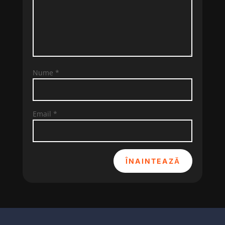
Nume
*
Email
*
ÎNAINTEAZĂ