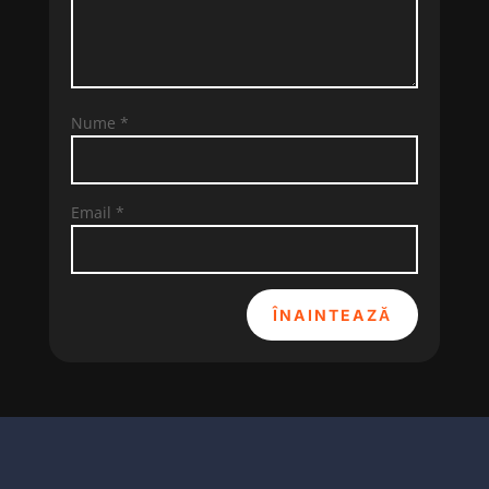
Nume
*
Email
*
ÎNAINTEAZĂ