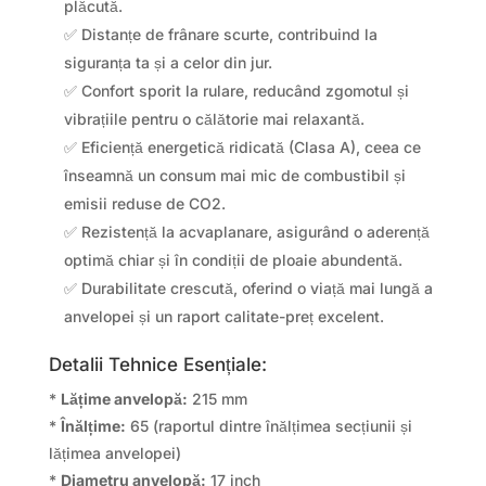
plăcută.
✅ Distanțe de frânare scurte, contribuind la
siguranța ta și a celor din jur.
✅ Confort sporit la rulare, reducând zgomotul și
vibrațiile pentru o călătorie mai relaxantă.
✅ Eficiență energetică ridicată (Clasa A), ceea ce
înseamnă un consum mai mic de combustibil și
emisii reduse de CO2.
✅ Rezistență la acvaplanare, asigurând o aderență
optimă chiar și în condiții de ploaie abundentă.
✅ Durabilitate crescută, oferind o viață mai lungă a
anvelopei și un raport calitate-preț excelent.
Detalii Tehnice Esențiale:
*
Lățime anvelopă:
215 mm
*
Înălțime:
65 (raportul dintre înălțimea secțiunii și
lățimea anvelopei)
*
Diametru anvelopă:
17 inch