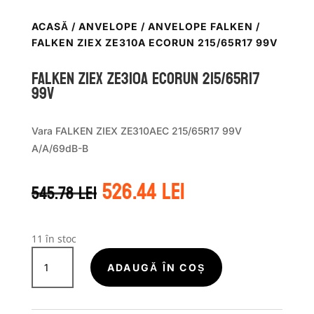
ACASĂ
/
ANVELOPE
/
ANVELOPE FALKEN
/
FALKEN ZIEX ZE310A ECORUN 215/65R17 99V
Falken ZIEX ZE310A ECORUN 215/65R17
99V
Vara FALKEN ZIEX ZE310AEC 215/65R17 99V
A/A/69dB-B
Prețul
Prețul
526.44
lei
545.78
lei
inițial
curent
a
este:
fost:
526.44 lei.
545.78 lei.
11 în stoc
Cantitate
Falken
ADAUGĂ ÎN COȘ
ZIEX
ZE310A