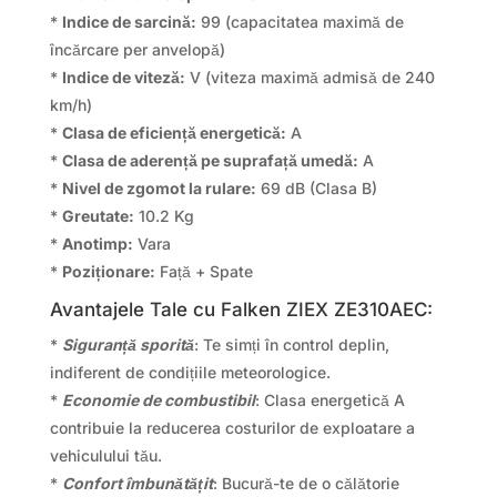
*
Indice de sarcină:
99 (capacitatea maximă de
încărcare per anvelopă)
*
Indice de viteză:
V (viteza maximă admisă de 240
km/h)
*
Clasa de eficiență energetică:
A
*
Clasa de aderență pe suprafață umedă:
A
*
Nivel de zgomot la rulare:
69 dB (Clasa B)
*
Greutate:
10.2 Kg
*
Anotimp:
Vara
*
Poziționare:
Față + Spate
Avantajele Tale cu Falken ZIEX ZE310AEC:
*
Siguranță sporită
: Te simți în control deplin,
indiferent de condițiile meteorologice.
*
Economie de combustibil
: Clasa energetică A
contribuie la reducerea costurilor de exploatare a
vehiculului tău.
*
Confort îmbunătățit
: Bucură-te de o călătorie