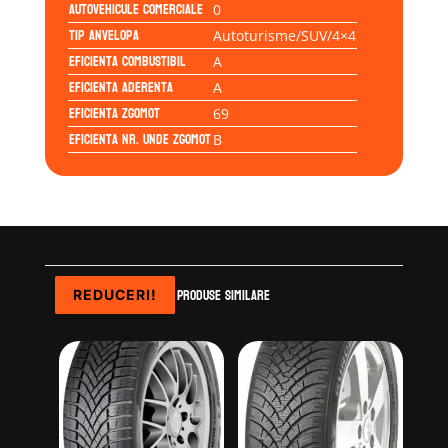
Autovehicule comerciale
0
Tip anvelopa
Autoturisme/SUV/4×4
Eficienta Combustibil
A
Eficienta Aderenta
A
Eficienta Zgomot
69
Eficienta Nr. Unde Zgomot
B
Produse similare
REDUCERI!
REDUCERI!
REDUCERI!
REDUCERI!