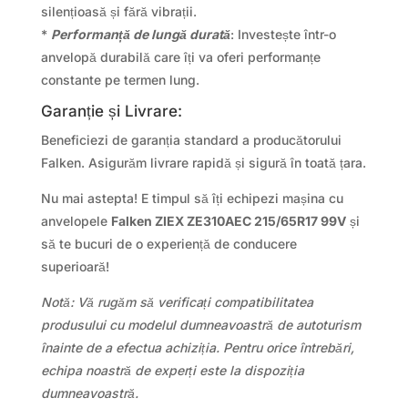
silențioasă și fără vibrații.
*
Performanță de lungă durată
: Investește într-o
anvelopă durabilă care îți va oferi performanțe
constante pe termen lung.
Garanție și Livrare:
Beneficiezi de garanția standard a producătorului
Falken. Asigurăm livrare rapidă și sigură în toată țara.
Nu mai astepta! E timpul să îți echipezi mașina cu
anvelopele
Falken ZIEX ZE310AEC 215/65R17 99V
și
să te bucuri de o experiență de conducere
superioară!
Notă: Vă rugăm să verificați compatibilitatea
produsului cu modelul dumneavoastră de autoturism
înainte de a efectua achiziția. Pentru orice întrebări,
echipa noastră de experți este la dispoziția
dumneavoastră.