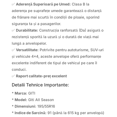
✅
Aderență Superioară pe Umed:
Clasa B la
aderența pe suprafețe umede garantează o distanță
de frânare mai scurtă în condiții de ploaie, sporind
siguranța ta și a pasagerilor.
✅
Durabilitate:
Construcția ranforsată (Da) asigură o
rezistență sporită la uzură și o durată de viață mai
lungă a anvelopelor.
✅
Versatilitate:
Potrivite pentru autoturisme, SUV-uri
și vehicule 4×4, aceste anvelope oferă performanțe
excelente indiferent de tipul de vehicul pe care îl
conduci.
✅
Raport calitate-preț excelent
Detalii Tehnice Importante:
*
Marca:
GITI
*
Model:
Giti All Season
*
Dimensiuni:
195/55R16
*
Indice de Sarcină:
91 (până la 615 kg per anvelopă)