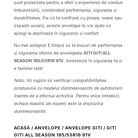
sunt proiectate pentru a oferi o experiență de condus
îmbunătățită, combinând performanța, siguranța și
durabilitatea. Fie că te confrunți cu ploaie, soare sau
zăpadă ușoară, aceste anvelope te vor ajuta să
ajungi la destinație în siguranță și confort.
Nu mai astepta! E timpul să te bucuri de performanța
și siguranța oferite de anvelopele
GITI GITI ALL
SEASON 195/55R16 91V
. Investește în siguranța ta și
a familiei tale!
Notă: Vă rugăm să verificați compatibilitatea
produsului cu modelul dumneavoastră de autoturism
înainte de a efectua achiziția. Pentru orice întrebări,
echipa noastră de experți este la dispoziția
dumneavoastră.
ACASĂ
/
ANVELOPE
/
ANVELOPE GITI
/ GITI
GITI ALL SEASON 195/55R16 91V