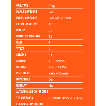
Greutate
9 kg
Marca anvelope
GITI
Model anvelope
Giti All Season
Latime anvelope
195
Inaltime
55
Diametru anvelope
16
Masa
8
Viteza
V
Sarcina
91
Anotimp
All Season
Marcaj
M+S 3PMSF
Pozitionare
Fata + Spate
Ramforsat
Da
Runflat
Nu
Autovehicule comerciale
0
Tip anvelopa
Autoturisme/SUV/4×4
Eficienta Combustibil
C