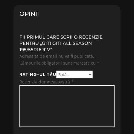
612.49 lei.
OPINII
FII PRIMUL CARE SCRII O RECENZIE
PENTRU „GITI GITI ALL SEASON
195/55R16 91V”
Adresa ta de email nu va fi publicată.
Câmpurile obligatorii sunt marcate cu
*
RATING-UL TĂU
Recenzia dumneavoastră
*