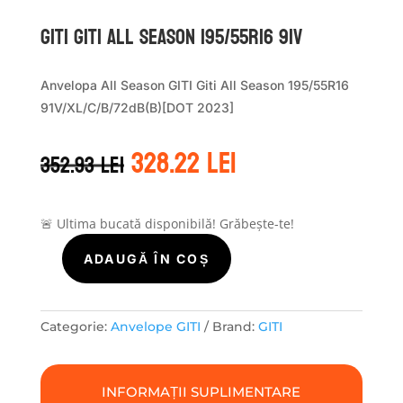
GITI GITI ALL SEASON 195/55R16 91V
Anvelopa All Season GITI Giti All Season 195/55R16
91V/XL/C/B/72dB(B)[DOT 2023]
Prețul
Prețul
328.22
lei
352.93
lei
inițial
curent
a
este:
fost:
328.22 lei.
352.93 lei.
🚨 Ultima bucată disponibilă! Grăbește-te!
ADAUGĂ ÎN COȘ
Cantitate
GITI
GITI
ALL
Categorie:
Anvelope GITI
Brand:
GITI
SEASON
195/55R16
91V
INFORMAȚII SUPLIMENTARE