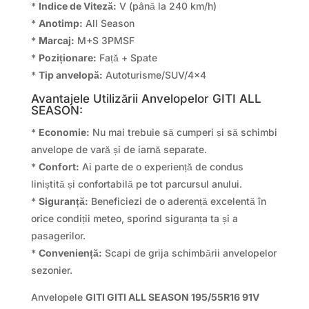
*
Indice de Viteză:
V (până la 240 km/h)
*
Anotimp:
All Season
*
Marcaj:
M+S 3PMSF
*
Poziționare:
Față + Spate
*
Tip anvelopă:
Autoturisme/SUV/4×4
Avantajele Utilizării Anvelopelor GITI ALL
SEASON:
*
Economie:
Nu mai trebuie să cumperi și să schimbi
anvelope de vară și de iarnă separate.
*
Confort:
Ai parte de o experiență de condus
liniștită și confortabilă pe tot parcursul anului.
*
Siguranță:
Beneficiezi de o aderență excelentă în
orice condiții meteo, sporind siguranța ta și a
pasagerilor.
*
Conveniență:
Scapi de grija schimbării anvelopelor
sezonier.
Anvelopele
GITI GITI ALL SEASON 195/55R16 91V