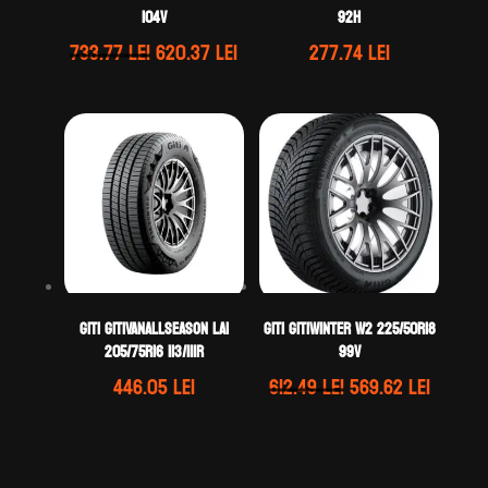
104V
92H
Prețul
Prețul
733.77
lei
620.37
lei
277.74
lei
inițial
curent
a
este:
fost:
620.37 lei.
733.77 lei.
GITI GITIVANALLSEASON LA1
GITI GITIWINTER W2 225/50R18
205/75R16 113/111R
99V
Prețul
Prețul
446.05
lei
612.49
lei
569.62
lei
inițial
curent
a
este:
fost:
569.62 