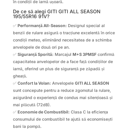
în condiții de iarnă ușoară.
De ce să alegi GITI GITI ALL SEASON
195/55R16 91V?
✅
Performanță All-Season:
Designul special al
benzii de rulare asigură o tracțiune excelentă în orice
condiții meteo, eliminând necesitatea de a schimba
anvelopele de două ori pe an.
✅
Siguranță Sporită:
Marcajul
M+S 3PMSF
confirmă
capacitatea anvelopelor de a face față condițiilor de
iarnă, oferind un plus de siguranță pe zăpadă și
gheață.
✅
Confort la Volan:
Anvelopele
GITI ALL SEASON
sunt concepute pentru a reduce zgomotul la rulare,
asigurând o experiență de condus mai silențioasă și
mai plăcută (72dB).
✅
Economie de Combustibil:
Clasa C la eficiența
consumului de combustibil te ajută să economisești
bani la pompă.