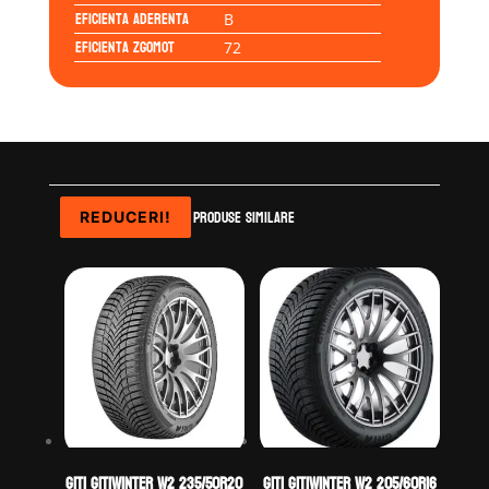
Eficienta Aderenta
B
Eficienta Zgomot
72
Produse similare
REDUCERI!
REDUCERI!
GITI GITIWINTER W2 235/50R20
GITI GITIWINTER W2 205/60R16