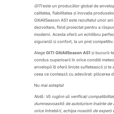
GITI
este un producător global de anvelo
calitatea, fiabilitatea și inovația produsel
GitiAllSeason AS1 este rezultatul unor ani
dezvoltare, fiind proiectat pentru a răspu
moderni. Acesta oferă un echilibru perfec
siguranță și confort, la un preț competitiv.
Alege
GITI GitiAllSeason AS1
și bucură-te
condus superioară în orice condiții mete
anvelopă îți oferă liniște sufletească și te
ceea ce contează cu adevărat: plăcerea 
Nu mai astepta!
Notă: Vă rugăm să verificați compatibilit
dumneavoastră de autoturism înainte de a
orice întrebări, echipa noastră de experți 