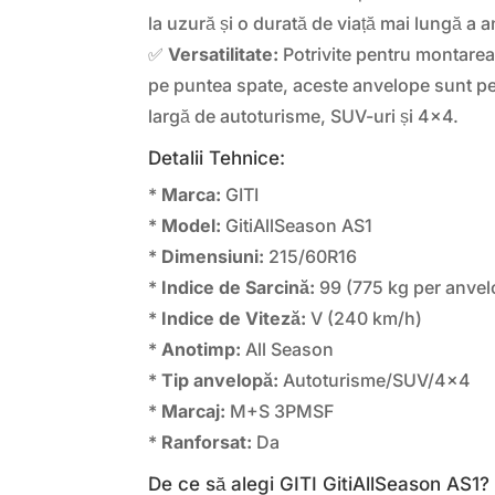
la uzură și o durată de viață mai lungă a 
✅
Versatilitate:
Potrivite pentru montarea 
pe puntea spate, aceste anvelope sunt p
largă de autoturisme, SUV-uri și 4×4.
Detalii Tehnice:
*
Marca:
GITI
*
Model:
GitiAllSeason AS1
*
Dimensiuni:
215/60R16
*
Indice de Sarcină:
99 (775 kg per anvel
*
Indice de Viteză:
V (240 km/h)
*
Anotimp:
All Season
*
Tip anvelopă:
Autoturisme/SUV/4×4
*
Marcaj:
M+S 3PMSF
*
Ranforsat:
Da
De ce să alegi GITI GitiAllSeason AS1?