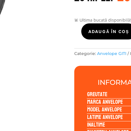
a
fo
25
🚨 Ultima bucată disponibilă
Cantitate
ADAUGĂ ÎN COȘ
GITI
GITIALLSEASON
AS1
Categorie:
Anvelope GITI
215/60R16
99V
INFORMA
Greutate
Marca anvelope
Model anvelope
Latime anvelope
Inaltime