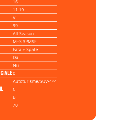
16
11.19
V
99
All Season
M+S 3PMSF
Fata + Spate
Da
Nu
ciale
0
Autoturisme/SUV/4×4
il
C
B
70