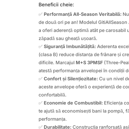
Beneficii cheie:
✅
Performanță All-Season Veritabilă:
Nu 
de două ori pe an! Modelul GitiAllSeason 
a oferi aderență optimă atât pe carosabil u
zăpadă sau gheață ușoară.
✅
Siguranță Imbunătățită:
Aderenta excel
(clasa B) reduce distanța de frânare și cre
dificile. Marcajul
M+S 3PMSF
(Three-Pea
atestă performanța anvelopei în condiții d
✅
Confort și Silențiozitate:
Cu un nivel d
aceste anvelope oferă o experiență de cond
confortabilă.
✅
Economie de Combustibil:
Eficiența c
te ajută să economisești bani la pompă, fă
performanța.
✅
Durabilitate:
Construcția ranforsată asi