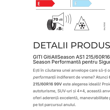
DETALII PRODU
GITI GitiAllSeason AS1 215/60R16
Season Performantă pentru Sigu
Ești în căutarea unei anvelope care să-ți 
performanță
indiferent de vreme? Atunci
215/60R16 99V
este alegerea ideală! Proi
autoturisme, SUV-uri și 4×4, această anve
oferi aderență excelentă, manevrabilitate 
pe tot parcursul anului.