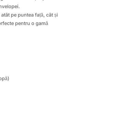
anvelopei.
atât pe puntea față, cât și
erfecte pentru o gamă
opă)