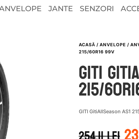
ANVELOPE
JANTE
SENZORI
ACCE
ACASĂ
/
ANVELOPE
/
ANV
215/60R16 99V
GITI GIT
215/60R1
GITI GitiAllSeason AS1 
Pr
23
in
254.11
lei