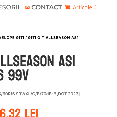
SORII
CONTACT
Articole 0
ELOPE GITI
/ GITI GITIALLSEASON AS1
IALLSEASON AS1
6 99V
215/60R16 99V/XL/C/B/70dB-B[DOT 2023]
ețul
Prețul
6.32
lei
ițial
curent