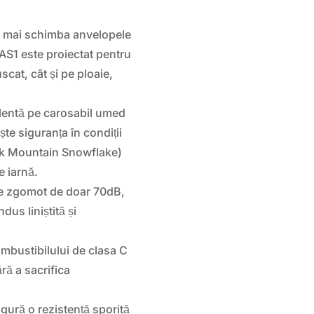
mai schimba anvelopele
AS1 este proiectat pentru
scat, cât și pe ploaie,
entă pe carosabil umed
ște siguranța în condiții
k Mountain Snowflake)
e iarnă.
e zgomot de doar 70dB,
us liniștită și
ombustibilului de clasa C
ră a sacrifica
gură o rezistență sporită