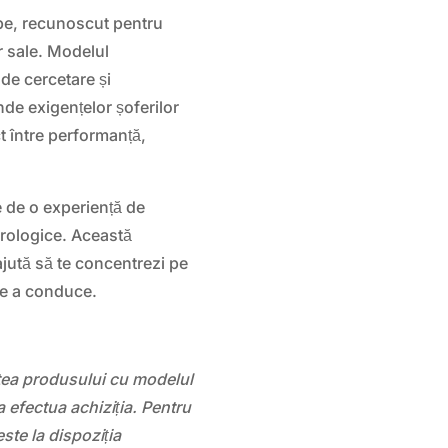
pe, recunoscut pentru
or sale. Modelul
 de cercetare și
nde exigențelor șoferilor
t între performanță,
 de o experiență de
orologice. Această
 ajută să te concentrezi pe
de a conduce.
atea produsului cu modelul
 efectua achiziția. Pentru
este la dispoziția