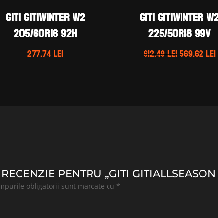
GITI GITIWINTER W2
GITI GITIWINTER W
205/60R16 92H
225/50R18 99V
Prețul
277.74
lei
612.49
lei
569.62
lei
inițial
a
fost:
612.49 lei.
 RECENZIE PENTRU „GITI GITIALLSEASON 
mpurile obligatorii sunt marcate cu
*