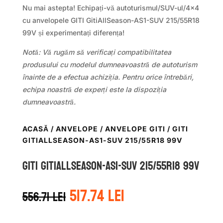
Nu mai astepta! Echipați-vă autoturismul/SUV-ul/4×4
cu anvelopele GITI GitiAllSeason-AS1-SUV 215/55R18
99V și experimentați diferența!
Notă: Vă rugăm să verificați compatibilitatea
produsului cu modelul dumneavoastră de autoturism
înainte de a efectua achiziția. Pentru orice întrebări,
echipa noastră de experți este la dispoziția
dumneavoastră.
ACASĂ
/
ANVELOPE
/
ANVELOPE GITI
/ GITI
GITIALLSEASON-AS1-SUV 215/55R18 99V
GITI GITIALLSEASON-AS1-SUV 215/55R18 99V
Prețul
Prețul
517.74
lei
556.71
lei
inițial
curent
a
este: