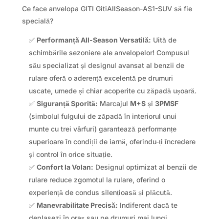
Ce face anvelopa GITI GitiAllSeason-AS1-SUV să fie
specială?
✅
Performanță All-Season Versatilă:
Uită de
schimbările sezoniere ale anvelopelor! Compusul
său specializat și designul avansat al benzii de
rulare oferă o aderență excelentă pe drumuri
uscate, umede și chiar acoperite cu zăpadă ușoară.
✅
Siguranță Sporită:
Marcajul
M+S
și
3PMSF
(simbolul fulgului de zăpadă în interiorul unui
munte cu trei vârfuri) garantează performanțe
superioare în condiții de iarnă, oferindu-ți încredere
și control în orice situație.
✅
Confort la Volan:
Designul optimizat al benzii de
rulare reduce zgomotul la rulare, oferind o
experiență de condus silențioasă și plăcută.
✅
Manevrabilitate Precisă:
Indiferent dacă te
deplasezi în oraș sau pe drumuri mai lungi,