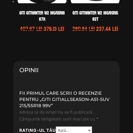
GITI GITIWINTER W2 195/55R16
GITI GITIWINTER W2 185/65R15
87H
92T
Prețul
Prețul
Prețul
Prețul
407.67
lei
379.13
lei
280.84
lei
237.44
lei
inițial
curent
inițial
curen
a
este:
a
este:
fost:
379.13 lei.
fost:
237.44 
407.67 lei.
280.84 lei.
OPINII
FII PRIMUL CARE SCRII O RECENZIE
PENTRU „GITI GITIALLSEASON-AS1-SUV
215/55R18 99V”
Adresa ta de email nu va fi publicată.
Câmpurile obligatorii sunt marcate cu
*
RATING-UL TĂU