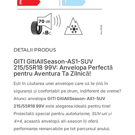
DETALII PRODUS
GITI GitiAllSeason-AS1-SUV
215/55R18 99V: Anvelopa Perfectă
pentru Aventura Ta Zilnică!
Ești în căutarea unei anvelope care să te țină în
siguranță și confortabil pe drum, indiferent de vreme?
Atunci anvelopa
GITI GitiAllSeason-AS1-SUV
215/55R18 99V
este alegerea ideală pentru tine!
Proiectată special pentru
autoturisme, SUV-uri și
4×4
, această anvelopă all-season îți oferă
performanțe remarcabile pe tot parcursul anului.