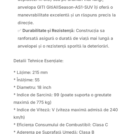
anvelopa GITI GitiAllSeason-AS1-SUV îți oferă o
manevrabilitate excelentă și un răspuns precis la
direcție.
✅
Durabilitate și Rezistență:
Construcția sa
ranforsată asigură o durată de viață mai lungă a
anvelopei și o rezistență sporită la deteriorări.
Detalii Tehnice Esențiale:
* Lățime: 215 mm
* Înălțime: 55
* Diametru: 18 inch
* Indice de Sarcină: 99 (poate suporta o greutate
maximă de 775 kg)
* Indice de Viteză: V (viteza maximă admisă de 240
km/h)
* Eficiența Consumului de Combustibil: Clasa C
* Aderența pe Suprafață Umedă: Clasa B