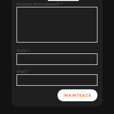
Recenzia dumneavoastră
*
Nume
*
Email
*
ÎNAINTEAZĂ