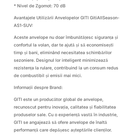
* Nivel de Zgomot: 70 dB
Avantajele Utilizării Anvelopelor GITI GitiAllSeason-
AS1-SUV:
Aceste anvelope nu doar îmbunătățesc siguranța și
confortul la volan, dar te ajută și să economisești
timp și bani, eliminând necesitatea schimbărilor
sezoniere. Designul lor inteligent minimizează
rezistența la rulare, contribuind la un consum redus
de combustibil și emisii mai mici.
Informații despre Brand:
GITI este un producător global de anvelope,
recunoscut pentru inovația, calitatea și fiabilitatea
produselor sale. Cu o experiență vastă în industrie,
GITI se angajează să ofere anvelope de înaltă
performanță care depășesc așteptările clienților.