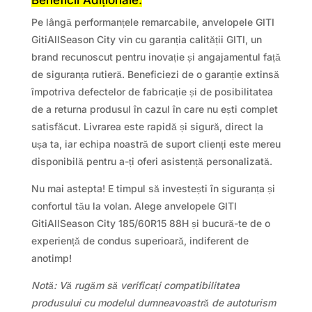
Beneficii Adiționale:
Pe lângă performanțele remarcabile, anvelopele GITI
GitiAllSeason City vin cu garanția calității GITI, un
brand recunoscut pentru inovație și angajamentul față
de siguranța rutieră. Beneficiezi de o garanție extinsă
împotriva defectelor de fabricație și de posibilitatea
de a returna produsul în cazul în care nu ești complet
satisfăcut. Livrarea este rapidă și sigură, direct la
ușa ta, iar echipa noastră de suport clienți este mereu
disponibilă pentru a-ți oferi asistență personalizată.
Nu mai astepta! E timpul să investești în siguranța și
confortul tău la volan. Alege anvelopele GITI
GitiAllSeason City 185/60R15 88H și bucură-te de o
experiență de condus superioară, indiferent de
anotimp!
Notă: Vă rugăm să verificați compatibilitatea
produsului cu modelul dumneavoastră de autoturism