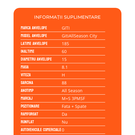
185/60R15
88H
INFORMAȚII SUPLIMENTARE
Marca anvelope
GITI
Model anvelope
GitiAllSeason City
Latime anvelope
185
Inaltime
60
Diametru anvelope
15
Masa
8.1
Viteza
H
Sarcina
88
Anotimp
All Season
Marcaj
M+S 3PMSF
Pozitionare
Fata + Spate
Ramforsat
Da
Runflat
Nu
Autovehicule comerciale
0