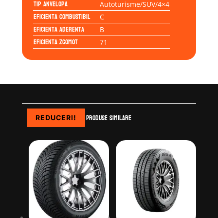
Tip anvelopa
Autoturisme/SUV/4×4
Eficienta Combustibil
C
Eficienta Aderenta
B
Eficienta Zgomot
71
Produse similare
REDUCERI!
REDUCERI!
REDUCERI!
REDUCERI!