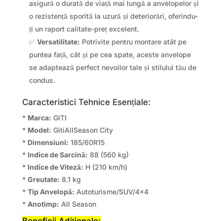
asigură o durată de viață mai lungă a anvelopelor și
o rezistență sporită la uzură și deteriorări, oferindu-
ți un raport calitate-preț excelent.
✅
Versatilitate:
Potrivite pentru montare atât pe
puntea față, cât și pe cea spate, aceste anvelope
se adaptează perfect nevoilor tale și stilului tău de
condus.
Caracteristici Tehnice Esențiale:
*
Marca:
GITI
*
Model:
GitiAllSeason City
*
Dimensiuni:
185/60R15
*
Indice de Sarcină:
88 (560 kg)
*
Indice de Viteză:
H (210 km/h)
*
Greutate:
8.1 kg
*
Tip Anvelopă:
Autoturisme/SUV/4×4
*
Anotimp:
All Season