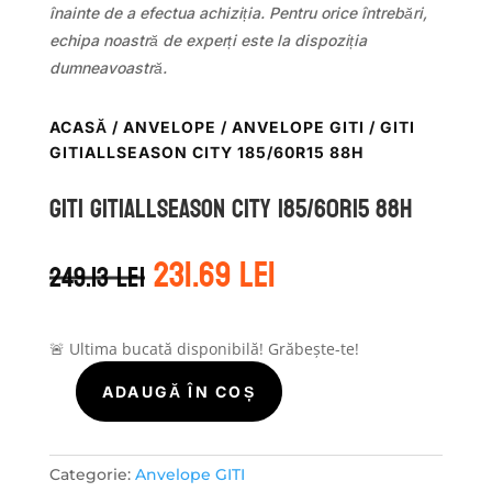
înainte de a efectua achiziția. Pentru orice întrebări,
echipa noastră de experți este la dispoziția
dumneavoastră.
ACASĂ
/
ANVELOPE
/
ANVELOPE GITI
/ GITI
GITIALLSEASON CITY 185/60R15 88H
GITI GITIALLSEASON CITY 185/60R15 88H
Prețul
Prețul
231.69
lei
249.13
lei
inițial
curent
a
este:
fost:
231.69 lei.
249.13 lei.
🚨 Ultima bucată disponibilă! Grăbește-te!
ADAUGĂ ÎN COȘ
Cantitate
GITI
GITIALLSEASON
CITY
Categorie:
Anvelope GITI