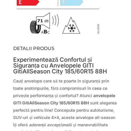
DETALII PRODUS
Experimentează Confortul și
Siguranța cu Anvelopele GITI
GitiAllSeason City 185/60R15 88H
Cauți anvelope care să te poarte în siguranță prin
toate anotimpurile, fără compromisuri în ceea ce
privește performanța și confortul? Atunci
anvelopele
GITI GitiAllSeason City 185/60R15 88H
sunt alegerea
perfectă pentru tine! Concepute pentru autoturisme,
SUV-uri și vehicule 4×4, aceste anvelope all-season
îți oferă
aderență excepțională
și manevrabilitate