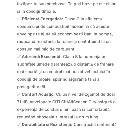
înzăpezite sau noroioase. Te poți baza pe ele chiar
și în condiții dificile.
✅
Eficiență Energetică:
Clasa C la eficiența
consumului de combustibil înseamnă că aceste
anvelope te ajută să economisești bani la pompă,
reducând rezistența la rulare și contribuind la un
consum mai mic de carburant.
✅
Aderență Excelentă:
Clasa B la aderența pe
suprafețe umede garantează o distanță de frânare
mai scurtă și un control mai bun al vehiculului în
condiții de ploaie, sporind siguranța ta și a
pasagerilor tăi.
✅
Confort Acustic:
Cu un nivel de zgomot de doar
71 dB, anvelopele GITI GitiAllSeason City asigură o
experiență de condus silențioasă și confortabilă,
reducând oboseala și stresul la drum lung.
✅
Durabilitate și Rezistență:
Construcția ranforsată