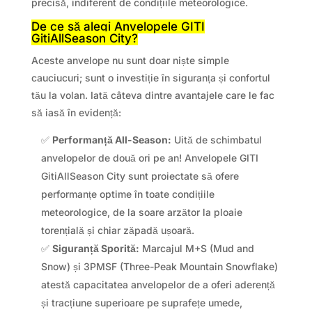
precisă, indiferent de condițiile meteorologice.
De ce să alegi Anvelopele GITI
GitiAllSeason City?
Aceste anvelope nu sunt doar niște simple
cauciucuri; sunt o investiție în siguranța și confortul
tău la volan. Iată câteva dintre avantajele care le fac
să iasă în evidență:
✅
Performanță All-Season:
Uită de schimbatul
anvelopelor de două ori pe an! Anvelopele GITI
GitiAllSeason City sunt proiectate să ofere
performanțe optime în toate condițiile
meteorologice, de la soare arzător la ploaie
torențială și chiar zăpadă ușoară.
✅
Siguranță Sporită:
Marcajul M+S (Mud and
Snow) și 3PMSF (Three-Peak Mountain Snowflake)
atestă capacitatea anvelopelor de a oferi aderență
și tracțiune superioare pe suprafețe umede,