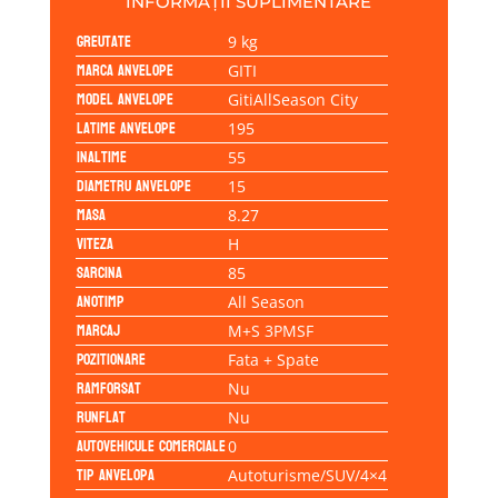
INFORMAȚII SUPLIMENTARE
Greutate
9 kg
Marca anvelope
GITI
Model anvelope
GitiAllSeason City
Latime anvelope
195
Inaltime
55
Diametru anvelope
15
Masa
8.27
Viteza
H
Sarcina
85
Anotimp
All Season
Marcaj
M+S 3PMSF
Pozitionare
Fata + Spate
Ramforsat
Nu
Runflat
Nu
Autovehicule comerciale
0
Tip anvelopa
Autoturisme/SUV/4×4