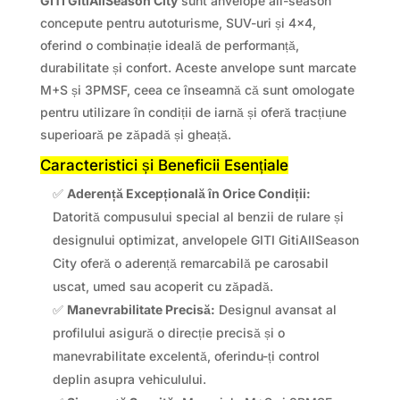
GITI GitiAllSeason City
sunt anvelope all-season
concepute pentru autoturisme, SUV-uri și 4×4,
oferind o combinație ideală de performanță,
durabilitate și confort. Aceste anvelope sunt marcate
M+S și 3PMSF, ceea ce înseamnă că sunt omologate
pentru utilizare în condiții de iarnă și oferă tracțiune
superioară pe zăpadă și gheață.
Caracteristici și Beneficii Esențiale
✅
Aderență Excepțională în Orice Condiții:
Datorită compusului special al benzii de rulare și
designului optimizat, anvelopele GITI GitiAllSeason
City oferă o aderență remarcabilă pe carosabil
uscat, umed sau acoperit cu zăpadă.
✅
Manevrabilitate Precisă:
Designul avansat al
profilului asigură o direcție precisă și o
manevrabilitate excelentă, oferindu-ți control
deplin asupra vehiculului.