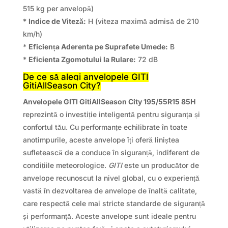
515 kg per anvelopă)
*
Indice de Viteză:
H (viteza maximă admisă de 210
km/h)
*
Eficiența Aderenta pe Suprafete Umede:
B
*
Eficienta Zgomotului la Rulare:
72 dB
De ce să alegi anvelopele GITI
GitiAllSeason City?
Anvelopele GITI GitiAllSeason City 195/55R15 85H
reprezintă o investiție inteligentă pentru siguranța și
confortul tău. Cu performanțe echilibrate în toate
anotimpurile, aceste anvelope îți oferă liniștea
sufletească de a conduce în siguranță, indiferent de
condițiile meteorologice.
GITI
este un producător de
anvelope recunoscut la nivel global, cu o experiență
vastă în dezvoltarea de anvelope de înaltă calitate,
care respectă cele mai stricte standarde de siguranță
și performanță. Aceste anvelope sunt ideale pentru