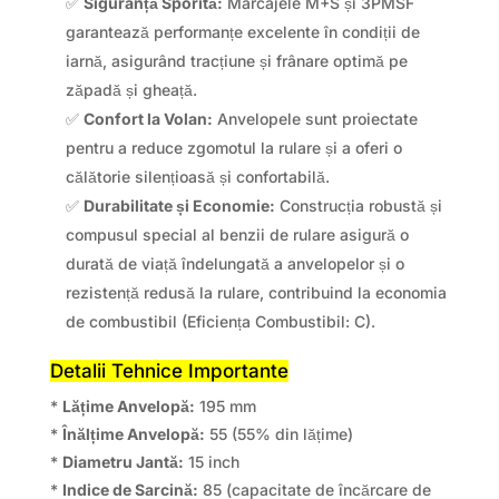
✅
Siguranță Sporită:
Marcajele M+S și 3PMSF
garantează performanțe excelente în condiții de
iarnă, asigurând tracțiune și frânare optimă pe
zăpadă și gheață.
✅
Confort la Volan:
Anvelopele sunt proiectate
pentru a reduce zgomotul la rulare și a oferi o
călătorie silențioasă și confortabilă.
✅
Durabilitate și Economie:
Construcția robustă și
compusul special al benzii de rulare asigură o
durată de viață îndelungată a anvelopelor și o
rezistență redusă la rulare, contribuind la economia
de combustibil (Eficiența Combustibil: C).
Detalii Tehnice Importante
*
Lățime Anvelopă:
195 mm
*
Înălțime Anvelopă:
55 (55% din lățime)
*
Diametru Jantă:
15 inch
*
Indice de Sarcină:
85 (capacitate de încărcare de