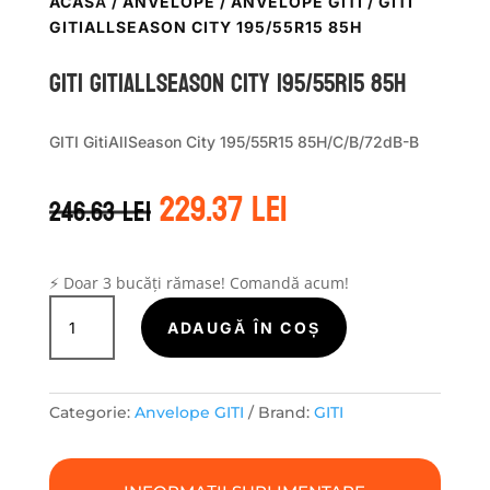
ACASĂ
/
ANVELOPE
/
ANVELOPE GITI
/ GITI
GITIALLSEASON CITY 195/55R15 85H
GITI GITIALLSEASON CITY 195/55R15 85H
GITI GitiAllSeason City 195/55R15 85H/C/B/72dB-B
Prețul
Prețul
229.37
lei
246.63
lei
inițial
curent
a
este:
fost:
229.37 lei.
246.63 lei.
⚡ Doar 3 bucăți rămase! Comandă acum!
Cantitate
GITI
ADAUGĂ ÎN COȘ
GITIALLSEASON
CITY
195/55R15
Categorie:
Anvelope GITI
Brand:
GITI
85H