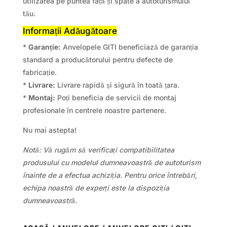
utilizarea pe puntea față și spate a autoturismului
tău.
Informații Adăugătoare
*
Garanție:
Anvelopele GITI beneficiază de garanția
standard a producătorului pentru defecte de
fabricație.
*
Livrare:
Livrare rapidă și sigură în toată țara.
*
Montaj:
Poți beneficia de servicii de montaj
profesionale în centrele noastre partenere.
Nu mai astepta!
Notă: Vă rugăm să verificați compatibilitatea
produsului cu modelul dumneavoastră de autoturism
înainte de a efectua achiziția. Pentru orice întrebări,
echipa noastră de experți este la dispoziția
dumneavoastră.