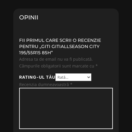
485.13 lei.
170.19 lei.
OPINII
FII PRIMUL CARE SCRII O RECENZIE
PENTRU „GITI GITIALLSEASON CITY
195/55R15 85H”
Adresa ta de email nu va fi publicată.
Câmpurile obligatorii sunt marcate cu
*
RATING-UL TĂU
Recenzia dumneavoastră
*