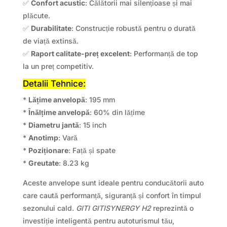
✅
Confort acustic
: Călătorii mai silențioase și mai
plăcute.
✅
Durabilitate
: Construcție robustă pentru o durată
de viață extinsă.
✅
Raport calitate-preț excelent
: Performanță de top
la un preț competitiv.
Detalii Tehnice:
*
Lățime anvelopă
: 195 mm
*
Înălțime anvelopă
: 60% din lățime
*
Diametru jantă
: 15 inch
*
Anotimp
: Vară
*
Poziționare
: Față și spate
*
Greutate
: 8.23 kg
Aceste anvelope sunt ideale pentru conducătorii auto
care caută performanță, siguranță și confort în timpul
sezonului cald.
GITI GITISYNERGY H2
reprezintă o
investiție inteligentă pentru autoturismul tău,