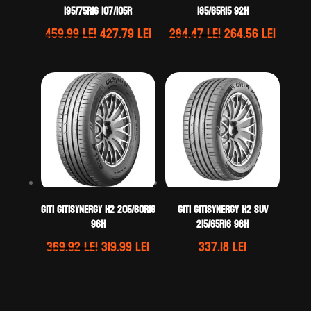
195/75R16 107/105R
185/65R15 92H
Prețul
Prețul
Prețul
Prețul
459.99
lei
427.79
lei
284.47
lei
264.56
lei
inițial
curent
inițial
curen
a
este:
a
este:
fost:
427.79 lei.
fost:
264.56 
459.99 lei.
284.47 lei.
GITI GITISYNERGY H2 205/60R16
GITI GITISYNERGY H2 SUV
96H
215/65R16 98H
Prețul
Prețul
369.92
lei
319.99
lei
337.18
lei
inițial
curent
a
este:
fost:
319.99 lei.