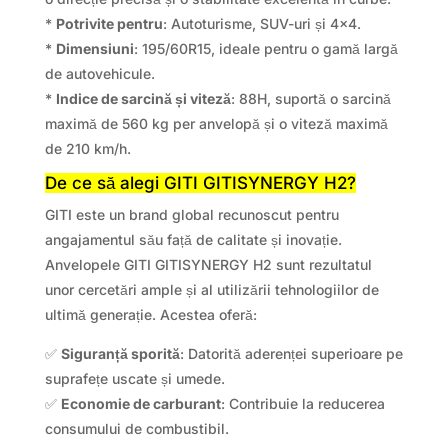
*
Potrivite pentru
: Autoturisme, SUV-uri și 4×4.
*
Dimensiuni
: 195/60R15, ideale pentru o gamă largă
de autovehicule.
*
Indice de sarcină și viteză
: 88H, suportă o sarcină
maximă de 560 kg per anvelopă și o viteză maximă
de 210 km/h.
De ce să alegi GITI GITISYNERGY H2?
GITI este un brand global recunoscut pentru
angajamentul său față de calitate și inovație.
Anvelopele GITI GITISYNERGY H2 sunt rezultatul
unor cercetări ample și al utilizării tehnologiilor de
ultimă generație. Acestea oferă:
✅
Siguranță sporită
: Datorită aderenței superioare pe
suprafețe uscate și umede.
✅
Economie de carburant
: Contribuie la reducerea
consumului de combustibil.