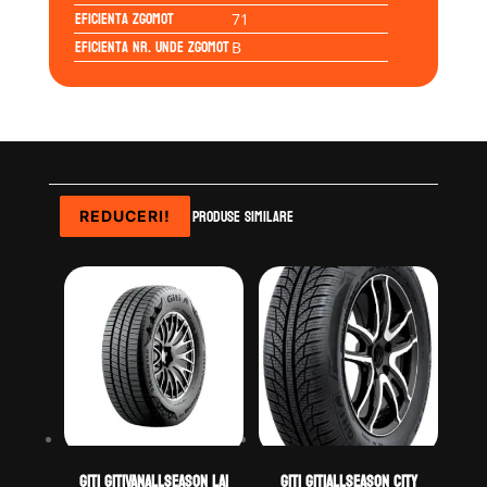
Eficienta Zgomot
71
Eficienta Nr. Unde Zgomot
B
Produse similare
REDUCERI!
REDUCERI!
REDUCERI!
GITI GITIVANALLSEASON LA1
GITI GITIALLSEASON CITY