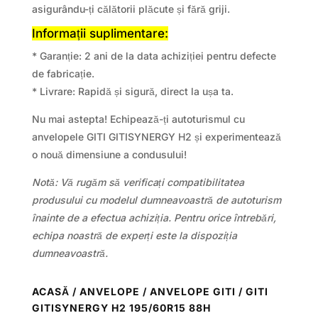
asigurându-ți călătorii plăcute și fără griji.
Informații suplimentare:
* Garanție: 2 ani de la data achiziției pentru defecte
de fabricație.
* Livrare: Rapidă și sigură, direct la ușa ta.
Nu mai astepta! Echipează-ți autoturismul cu
anvelopele GITI GITISYNERGY H2 și experimentează
o nouă dimensiune a condusului!
Notă: Vă rugăm să verificați compatibilitatea
produsului cu modelul dumneavoastră de autoturism
înainte de a efectua achiziția. Pentru orice întrebări,
echipa noastră de experți este la dispoziția
dumneavoastră.
ACASĂ
/
ANVELOPE
/
ANVELOPE GITI
/ GITI
GITISYNERGY H2 195/60R15 88H