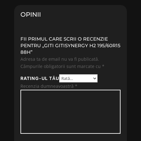
369.92 lei.
OPINII
FII PRIMUL CARE SCRII O RECENZIE
PENTRU „GITI GITISYNERGY H2 195/60R15
88H”
Adresa ta de email nu va fi publicată.
Câmpurile obligatorii sunt marcate cu
*
RATING-UL TĂU
Recenzia dumneavoastră
*