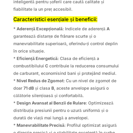
inteligentă pentru șoferii care caută calitate și
fiabilitate la un preț accesibil.
Caracteristici esențiale și beneficii:
*
Aderență Excepțională
: Indicele de aderență
A
garantează distanțe de frânare scurte și o
manevrabilitate superioară, oferindu-ți control deplin
în orice situație.
*
Eficiență Energetică
: Clasa de eficiență a
combustibilului
C
contribuie la reducerea consumului
de carburant, economisind bani și protejând mediul.
*
Nivel Redus de Zgomot
: Cu un nivel de zgomot de
doar
71 dB
și clasa
B
, aceste anvelope asigură o
călătorie silențioasă și confortabilă.
*
Design Avansat al Benzii de Rulare
: Optimizează
distribuția presiunii pentru o uzură uniformă și o
durată de viață mai lungă a anvelopei.
*
Manevrabilitate Precisă
: Profilul optimizat asigură
o direcție precisă și o stabilitate excelentă în curbe.