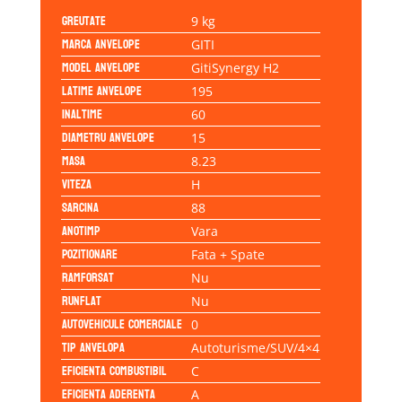
Greutate
9 kg
Marca anvelope
GITI
Model anvelope
GitiSynergy H2
Latime anvelope
195
Inaltime
60
Diametru anvelope
15
Masa
8.23
Viteza
H
Sarcina
88
Anotimp
Vara
Pozitionare
Fata + Spate
Ramforsat
Nu
Runflat
Nu
Autovehicule comerciale
0
Tip anvelopa
Autoturisme/SUV/4×4
Eficienta Combustibil
C
Eficienta Aderenta
A