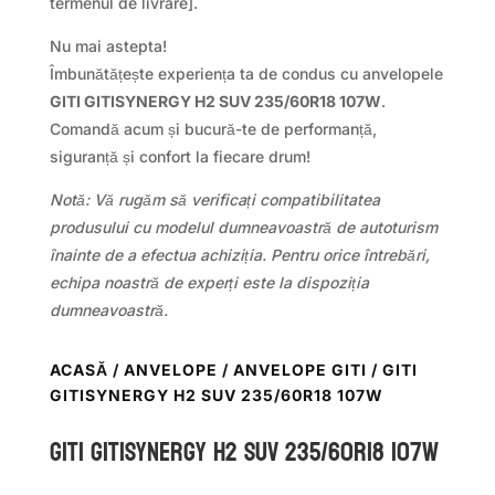
termenul de livrare].
Nu mai astepta!
Îmbunătățește experiența ta de condus cu anvelopele
GITI GITISYNERGY H2 SUV 235/60R18 107W
.
Comandă acum și bucură-te de performanță,
siguranță și confort la fiecare drum!
Notă: Vă rugăm să verificați compatibilitatea
produsului cu modelul dumneavoastră de autoturism
înainte de a efectua achiziția. Pentru orice întrebări,
echipa noastră de experți este la dispoziția
dumneavoastră.
ACASĂ
/
ANVELOPE
/
ANVELOPE GITI
/ GITI
GITISYNERGY H2 SUV 235/60R18 107W
GITI GITISYNERGY H2 SUV 235/60R18 107W