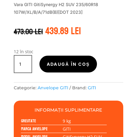
Vara GITI GitiSynergy H2 SUV 235/60R18
107W/XL/B/A/71dB(B)[DOT 2023]
Prețul
Prețul
439.89
lei
473.00
lei
inițial
curent
a
este:
fost:
439.89 lei.
473.00 lei.
12 în stoc
Cantitate
GITI
ADAUGĂ ÎN COȘ
GITISYNERGY
H2
SUV
Categorie:
Anvelope GITI
Brand:
GITI
235/60R18
107W
INFORMAȚII SUPLIMENTARE
Greutate
9 kg
Marca anvelope
GITI
Model anvelope
GitiSynergy H2 SUV