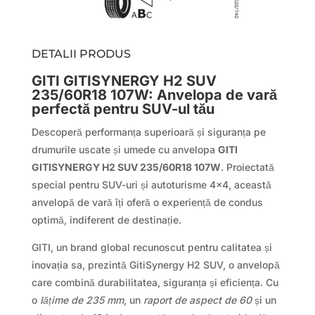
DETALII PRODUS
GITI GITISYNERGY H2 SUV
235/60R18 107W: Anvelopa de vară
perfectă pentru SUV-ul tău
Descoperă performanța superioară și siguranța pe
drumurile uscate și umede cu anvelopa
GITI
GITISYNERGY H2 SUV 235/60R18 107W
. Proiectată
special pentru SUV-uri și autoturisme 4×4, această
anvelopă de vară îți oferă o experiență de condus
optimă, indiferent de destinație.
GITI, un brand global recunoscut pentru calitatea și
inovația sa, prezintă GitiSynergy H2 SUV, o anvelopă
care combină durabilitatea, siguranța și eficiența. Cu
o
lățime de 235 mm
, un
raport de aspect de 60
și un