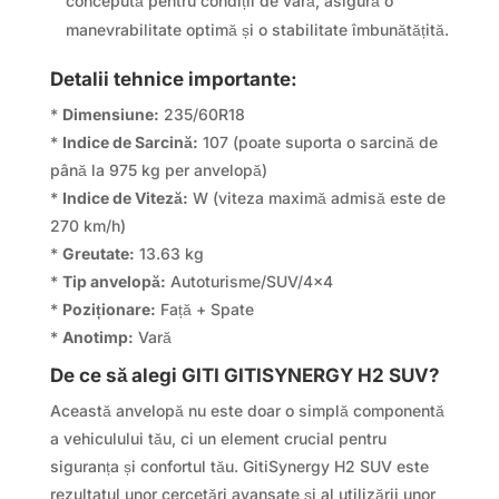
concepută pentru condiții de vară, asigură o
manevrabilitate optimă și o stabilitate îmbunătățită.
Detalii tehnice importante:
*
Dimensiune:
235/60R18
*
Indice de Sarcină:
107 (poate suporta o sarcină de
până la 975 kg per anvelopă)
*
Indice de Viteză:
W (viteza maximă admisă este de
270 km/h)
*
Greutate:
13.63 kg
*
Tip anvelopă:
Autoturisme/SUV/4×4
*
Poziționare:
Față + Spate
*
Anotimp:
Vară
De ce să alegi GITI GITISYNERGY H2 SUV?
Această anvelopă nu este doar o simplă componentă
a vehiculului tău, ci un element crucial pentru
siguranța și confortul tău. GitiSynergy H2 SUV este
rezultatul unor cercetări avansate și al utilizării unor