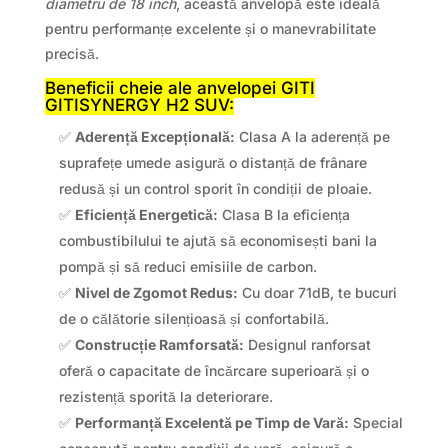
diametru de 18 inch
, această anvelopă este ideală
pentru performanțe excelente și o manevrabilitate
precisă.
Beneficii cheie ale anvelopei GITI
GITISYNERGY H2 SUV:
✅
Aderență Excepțională:
Clasa A la aderență pe
suprafețe umede asigură o distanță de frânare
redusă și un control sporit în condiții de ploaie.
✅
Eficiență Energetică:
Clasa B la eficiența
combustibilului te ajută să economisești bani la
pompă și să reduci emisiile de carbon.
✅
Nivel de Zgomot Redus:
Cu doar 71dB, te bucuri
de o călătorie silențioasă și confortabilă.
✅
Construcție Ramforsată:
Designul ranforsat
oferă o capacitate de încărcare superioară și o
rezistență sporită la deteriorare.
✅
Performanță Excelentă pe Timp de Vară:
Special