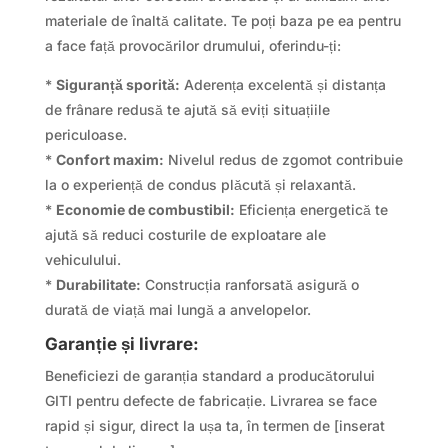
materiale de înaltă calitate. Te poți baza pe ea pentru
a face față provocărilor drumului, oferindu-ți:
*
Siguranță sporită:
Aderența excelentă și distanța
de frânare redusă te ajută să eviți situațiile
periculoase.
*
Confort maxim:
Nivelul redus de zgomot contribuie
la o experiență de condus plăcută și relaxantă.
*
Economie de combustibil:
Eficiența energetică te
ajută să reduci costurile de exploatare ale
vehiculului.
*
Durabilitate:
Construcția ranforsată asigură o
durată de viață mai lungă a anvelopelor.
Garanție și livrare:
Beneficiezi de garanția standard a producătorului
GITI pentru defecte de fabricație. Livrarea se face
rapid și sigur, direct la ușa ta, în termen de [inserat