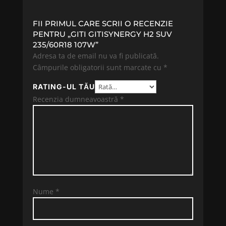
FII PRIMUL CARE SCRII O RECENZIE
PENTRU „GITI GITISYNERGY H2 SUV
235/60R18 107W”
Adresa ta de email nu va fi publicată.
Câmpurile obligatorii sunt marcate cu
*
RATING-UL TĂU
Recenzia dumneavoastră
*
Nume
*