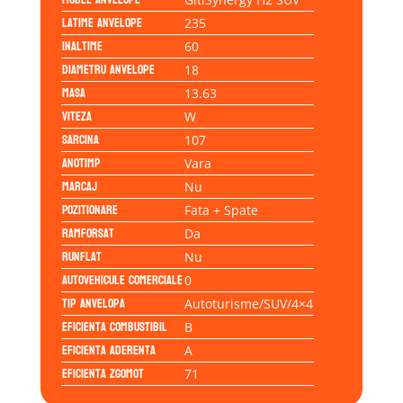
Latime anvelope
235
Inaltime
60
Diametru anvelope
18
Masa
13.63
Viteza
W
Sarcina
107
Anotimp
Vara
Marcaj
Nu
Pozitionare
Fata + Spate
Ramforsat
Da
Runflat
Nu
Autovehicule comerciale
0
Tip anvelopa
Autoturisme/SUV/4×4
Eficienta Combustibil
B
Eficienta Aderenta
A
Eficienta Zgomot
71