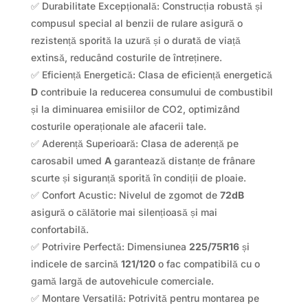
✅ Durabilitate Excepțională: Construcția robustă și
compusul special al benzii de rulare asigură o
rezistență sporită la uzură și o durată de viață
extinsă, reducând costurile de întreținere.
✅ Eficiență Energetică: Clasa de eficiență energetică
D
contribuie la reducerea consumului de combustibil
și la diminuarea emisiilor de CO2, optimizând
costurile operaționale ale afacerii tale.
✅ Aderență Superioară: Clasa de aderență pe
carosabil umed
A
garantează distanțe de frânare
scurte și siguranță sporită în condiții de ploaie.
✅ Confort Acustic: Nivelul de zgomot de
72dB
asigură o călătorie mai silențioasă și mai
confortabilă.
✅ Potrivire Perfectă: Dimensiunea
225/75R16
și
indicele de sarcină
121/120
o fac compatibilă cu o
gamă largă de autovehicule comerciale.
✅ Montare Versatilă: Potrivită pentru montarea pe