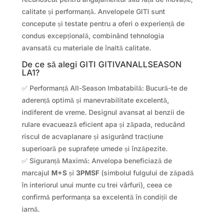
calitate și performanță. Anvelopele GITI sunt
concepute și testate pentru a oferi o experiență de
condus excepțională, combinând tehnologia
avansată cu materiale de înaltă calitate.
De ce să alegi GITI GITIVANALLSEASON
LA1?
✅ Performanță All-Season Imbatabilă: Bucură-te de
aderență optimă și manevrabilitate excelentă,
indiferent de vreme. Designul avansat al benzii de
rulare evacuează eficient apa și zăpada, reducând
riscul de acvaplanare și asigurând tracțiune
superioară pe suprafețe umede și înzăpezite.
✅ Siguranță Maximă: Anvelopa beneficiază de
marcajul
M+S
și
3PMSF
(simbolul fulgului de zăpadă
în interiorul unui munte cu trei vârfuri), ceea ce
confirmă performanța sa excelentă în condiții de
iarnă.