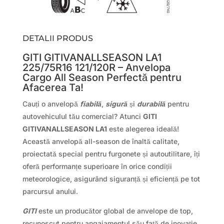
DETALII PRODUS
GITI GITIVANALLSEASON LA1
225/75R16 121/120R – Anvelopa
Cargo All Season Perfectă pentru
Afacerea Ta!
Cauți o anvelopă
fiabilă
,
sigură
și
durabilă
pentru
autovehiculul tău comercial? Atunci
GITI
GITIVANALLSEASON LA1
este alegerea ideală!
Această anvelopă all-season de înaltă calitate,
proiectată special pentru furgonete și autoutilitare, îți
oferă performanțe superioare în orice condiții
meteorologice, asigurând siguranță și eficiență pe tot
parcursul anului.
GITI
este un producător global de anvelope de top,
recunoscut pentru angajamentul său față de inovație,