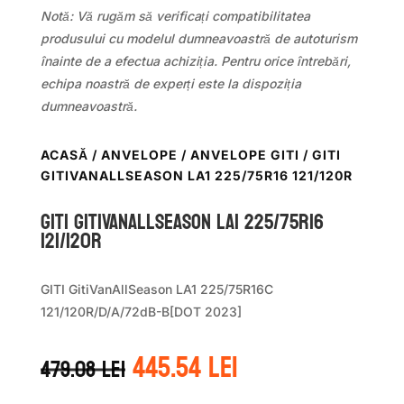
Notă: Vă rugăm să verificați compatibilitatea
produsului cu modelul dumneavoastră de autoturism
înainte de a efectua achiziția. Pentru orice întrebări,
echipa noastră de experți este la dispoziția
dumneavoastră.
ACASĂ
/
ANVELOPE
/
ANVELOPE GITI
/ GITI
GITIVANALLSEASON LA1 225/75R16 121/120R
GITI GITIVANALLSEASON LA1 225/75R16
121/120R
GITI GitiVanAllSeason LA1 225/75R16C
121/120R/D/A/72dB-B[DOT 2023]
Prețul
Prețul
445.54
lei
479.08
lei
inițial
curent
a
este: