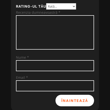
RATING-UL TĂU
Recenzia dumneavoastră
*
Nume
*
Email
*
ÎNAINTEAZĂ