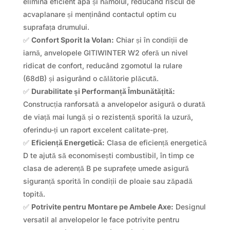
elimina eficient apa și nămolul, reducând riscul de
acvaplanare și menținând contactul optim cu
suprafața drumului.
✅
Confort Sporit la Volan:
Chiar și în condiții de
iarnă, anvelopele GITIWINTER W2 oferă un nivel
ridicat de confort, reducând zgomotul la rulare
(68dB) și asigurând o călătorie plăcută.
✅
Durabilitate și Performanță Îmbunătățită:
Construcția ranforsată a anvelopelor asigură o durată
de viață mai lungă și o rezistență sporită la uzură,
oferindu-ți un raport excelent calitate-preț.
✅
Eficiență Energetică:
Clasa de eficiență energetică
D te ajută să economisești combustibil, în timp ce
clasa de aderență B pe suprafețe umede asigură
siguranță sporită în condiții de ploaie sau zăpadă
topită.
✅
Potrivite pentru Montare pe Ambele Axe:
Designul
versatil al anvelopelor le face potrivite pentru