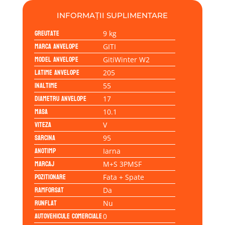
INFORMAȚII SUPLIMENTARE
Greutate
9 kg
Marca anvelope
GITI
Model anvelope
GitiWinter W2
Latime anvelope
205
Inaltime
55
Diametru anvelope
17
Masa
10.1
Viteza
V
Sarcina
95
Anotimp
Iarna
Marcaj
M+S 3PMSF
Pozitionare
Fata + Spate
Ramforsat
Da
Runflat
Nu
Autovehicule comerciale
0