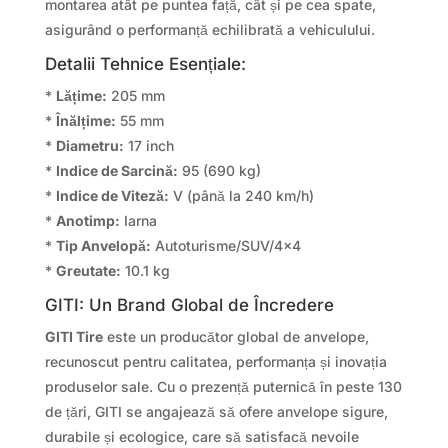
montarea atât pe puntea față, cât și pe cea spate,
asigurând o performanță echilibrată a vehiculului.
Detalii Tehnice Esențiale:
*
Lățime:
205 mm
*
Înălțime:
55 mm
*
Diametru:
17 inch
*
Indice de Sarcină:
95 (690 kg)
*
Indice de Viteză:
V (până la 240 km/h)
*
Anotimp:
Iarna
*
Tip Anvelopă:
Autoturisme/SUV/4×4
*
Greutate:
10.1 kg
GITI: Un Brand Global de Încredere
GITI Tire
este un producător global de anvelope,
recunoscut pentru calitatea, performanța și inovația
produselor sale. Cu o prezență puternică în peste 130
de țări, GITI se angajează să ofere anvelope sigure,
durabile și ecologice, care să satisfacă nevoile