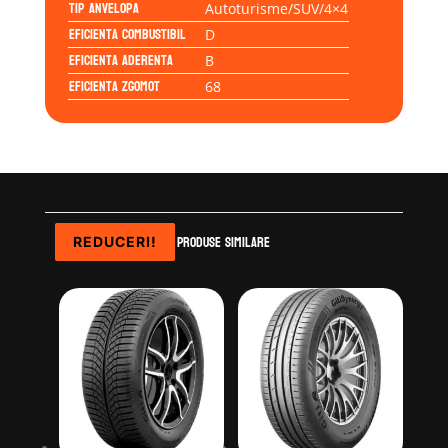
Tip anvelopa
Autoturisme/SUV/4×4
Eficienta Combustibil
D
Eficienta Aderenta
B
Eficienta Zgomot
68
Produse similare
REDUCERI!
REDUCERI!
REDUCERI!
REDUCERI!