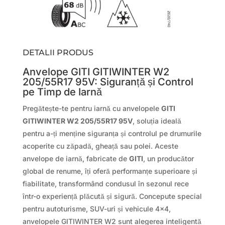
DETALII PRODUS
Anvelope GITI GITIWINTER W2
205/55R17 95V: Siguranță și Control
pe Timp de Iarnă
Pregătește-te pentru iarnă cu anvelopele
GITI
GITIWINTER W2 205/55R17 95V
, soluția ideală
pentru a-ți menține siguranța și controlul pe drumurile
acoperite cu zăpadă, gheață sau polei. Aceste
anvelope de iarnă, fabricate de
GITI
, un producător
global de renume, îți oferă performanțe superioare și
fiabilitate, transformând condusul în sezonul rece
într-o experiență plăcută și sigură. Concepute special
pentru autoturisme, SUV-uri și vehicule 4×4,
anvelopele GITIWINTER W2 sunt alegerea inteligentă