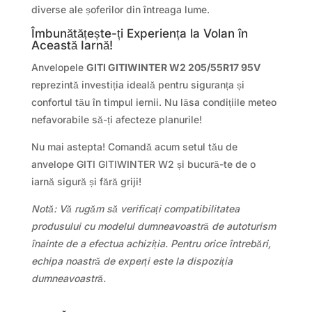
diverse ale șoferilor din întreaga lume.
Îmbunătățește-ți Experiența la Volan în
Această Iarnă!
Anvelopele
GITI GITIWINTER W2 205/55R17 95V
reprezintă investiția ideală pentru siguranța și
confortul tău în timpul iernii. Nu lăsa condițiile meteo
nefavorabile să-ți afecteze planurile!
Nu mai astepta! Comandă acum setul tău de
anvelope GITI GITIWINTER W2 și bucură-te de o
iarnă sigură și fără griji!
Notă: Vă rugăm să verificați compatibilitatea
produsului cu modelul dumneavoastră de autoturism
înainte de a efectua achiziția. Pentru orice întrebări,
echipa noastră de experți este la dispoziția
dumneavoastră.