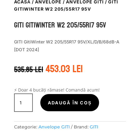
ACASĂ
/
ANVELOPE
/
ANVELOPE GITI
/ GITI
GITIWINTER W2 205/55R17 95V
GITI GITIWINTER W2 205/55R17 95V
GITI GitiWinter W2 205/55R17 95V/XL/D/B/68dB-A
[DOT 2024]
Prețul
Prețul
453.03
lei
535.85
lei
inițial
curent
a
este:
fost:
453.03 lei.
535.85 lei.
⚡ Doar 4 bucăți rămase! Comandă acum!
Cantitate
GITI
ADAUGĂ ÎN COȘ
GITIWINTER
W2
205/55R17
Categorie:
Anvelope GITI
Brand:
GITI
95V