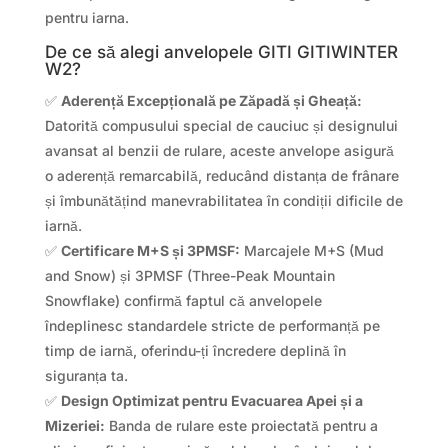
pentru iarna.
De ce să alegi anvelopele GITI GITIWINTER
W2?
✅
Aderență Excepțională pe Zăpadă și Gheață:
Datorită compusului special de cauciuc și designului
avansat al benzii de rulare, aceste anvelope asigură
o aderență remarcabilă, reducând distanța de frânare
și îmbunătățind manevrabilitatea în condiții dificile de
iarnă.
✅
Certificare M+S și 3PMSF:
Marcajele M+S (Mud
and Snow) și 3PMSF (Three-Peak Mountain
Snowflake) confirmă faptul că anvelopele
îndeplinesc standardele stricte de performanță pe
timp de iarnă, oferindu-ți încredere deplină în
siguranța ta.
✅
Design Optimizat pentru Evacuarea Apei și a
Mizeriei:
Banda de rulare este proiectată pentru a