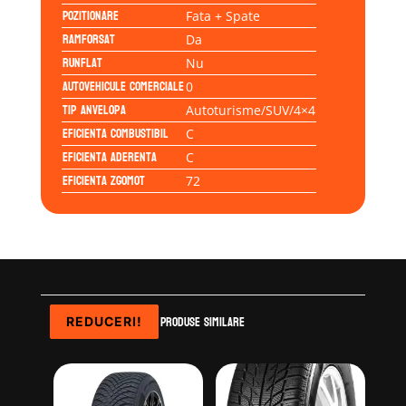
Pozitionare
Fata + Spate
Ramforsat
Da
Runflat
Nu
Autovehicule comerciale
0
Tip anvelopa
Autoturisme/SUV/4×4
Eficienta Combustibil
C
Eficienta Aderenta
C
Eficienta Zgomot
72
Produse similare
REDUCERI!
REDUCERI!
REDUCERI!