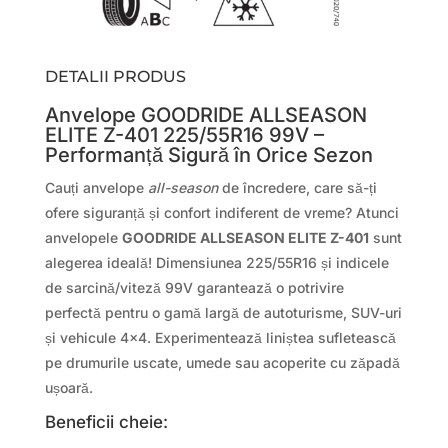
DETALII PRODUS
Anvelope GOODRIDE ALLSEASON
ELITE Z-401 225/55R16 99V –
Performanță Sigură în Orice Sezon
Cauți anvelope
all-season
de încredere, care să-ți
ofere siguranță și confort indiferent de vreme? Atunci
anvelopele
GOODRIDE ALLSEASON ELITE Z-401
sunt
alegerea ideală! Dimensiunea 225/55R16 și indicele
de sarcină/viteză 99V garantează o potrivire
perfectă pentru o gamă largă de autoturisme, SUV-uri
și vehicule 4×4. Experimentează liniștea sufletească
pe drumurile uscate, umede sau acoperite cu zăpadă
ușoară.
Beneficii cheie: