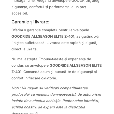
întreaga lume. Alegând anvelopele GOODRIDE, alegi
siguranța, confortul și performanța la un preț
accesibil.
Garanție și livrare:
Oferim o garanție completă pentru anvelopele
GOODRIDE ALLSEASON ELITE Z-401
, asigurându-ți
liniștea sufletească. Livrarea este rapidă și sigură,
direct la ușa ta.
Nu mai astepta! Îmbunătățește-ți experiența de
condus cu anvelopele
GOODRIDE ALLSEASON ELITE
Z-401
! Comandă acum și bucură-te de siguranță și
confort în fiecare călătorie.
Notă: Vă rugăm să verificați compatibilitatea
produsului cu modelul dumneavoastră de autoturism
înainte de a efectua achiziția. Pentru orice întrebări,
echipa noastră de experți este la dispoziția
dumneavoastră.