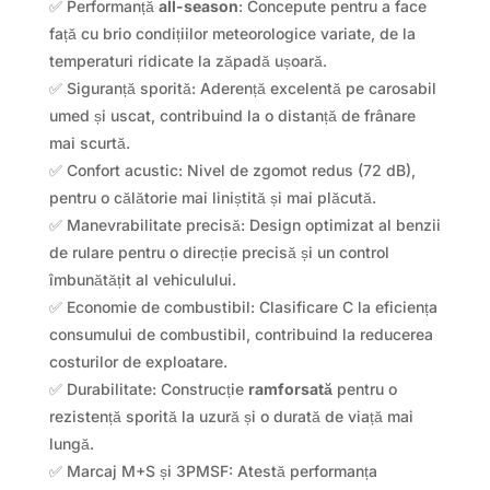
✅ Performanță
all-season
: Concepute pentru a face
față cu brio condițiilor meteorologice variate, de la
temperaturi ridicate la zăpadă ușoară.
✅ Siguranță sporită: Aderență excelentă pe carosabil
umed și uscat, contribuind la o distanță de frânare
mai scurtă.
✅ Confort acustic: Nivel de zgomot redus (72 dB),
pentru o călătorie mai liniștită și mai plăcută.
✅ Manevrabilitate precisă: Design optimizat al benzii
de rulare pentru o direcție precisă și un control
îmbunătățit al vehiculului.
✅ Economie de combustibil: Clasificare C la eficiența
consumului de combustibil, contribuind la reducerea
costurilor de exploatare.
✅ Durabilitate: Construcție
ramforsată
pentru o
rezistență sporită la uzură și o durată de viață mai
lungă.
✅ Marcaj M+S și 3PMSF: Atestă performanța