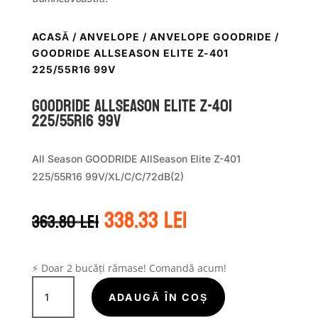
ACASĂ
/
ANVELOPE
/
ANVELOPE GOODRIDE
/
GOODRIDE ALLSEASON ELITE Z-401
225/55R16 99V
GOODRIDE ALLSEASON ELITE Z-401
225/55R16 99V
All Season GOODRIDE AllSeason Elite Z-401
225/55R16 99V/XL/C/C/72dB(2)
Prețul
Prețul
338.33
lei
363.80
lei
inițial
curent
a
este:
fost:
338.33 lei.
363.80 lei.
⚡ Doar 2 bucăți rămase! Comandă acum!
Cantitate
GOODRIDE
ADAUGĂ ÎN COȘ
ALLSEASON