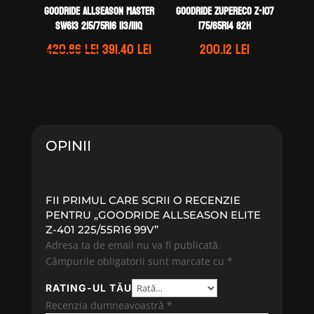
GOODRIDE ALLSEASON MASTER
GOODRIDE ZUPERECO Z-107
SW613 215/75R16 113/111Q
175/65R14 82H
Prețul
Prețul
420.86
lei
391.40
lei
200.12
lei
inițial
curent
a
este:
fost:
391.40 lei.
420.86 lei.
OPINII
FII PRIMUL CARE SCRII O RECENZIE
PENTRU „GOODRIDE ALLSEASON ELITE
Z-401 225/55R16 99V”
Adresa ta de email nu va fi publicată.
Câmpurile obligatorii sunt marcate cu
*
RATING-UL TĂU
Recenzia dumneavoastră
*