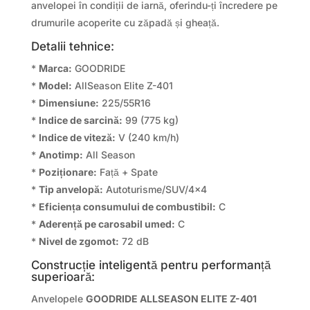
anvelopei în condiții de iarnă, oferindu-ți încredere pe
drumurile acoperite cu zăpadă și gheață.
Detalii tehnice:
*
Marca:
GOODRIDE
*
Model:
AllSeason Elite Z-401
*
Dimensiune:
225/55R16
*
Indice de sarcină:
99 (775 kg)
*
Indice de viteză:
V (240 km/h)
*
Anotimp:
All Season
*
Poziționare:
Față + Spate
*
Tip anvelopă:
Autoturisme/SUV/4×4
*
Eficiența consumului de combustibil:
C
*
Aderență pe carosabil umed:
C
*
Nivel de zgomot:
72 dB
Construcție inteligentă pentru performanță
superioară:
Anvelopele
GOODRIDE ALLSEASON ELITE Z-401