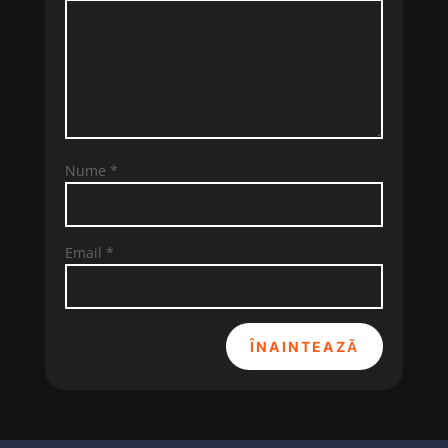
Nume
*
Email
*
ÎNAINTEAZĂ