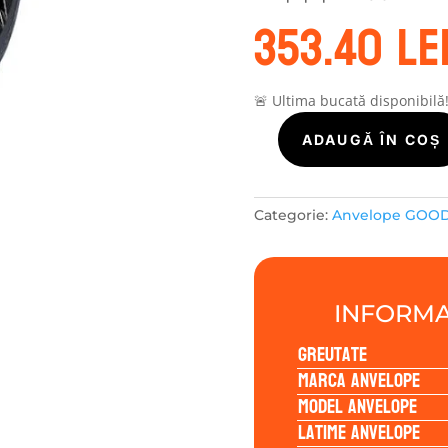
353.40
le
🚨 Ultima bucată disponibilă
Cantitate
ADAUGĂ ÎN COȘ
GOODRIDE
ALLSEASON
ELITE
Categorie:
Anvelope GOO
Z-
401
225/60R17
99V
INFORMA
Greutate
Marca anvelope
Model anvelope
Latime anvelope