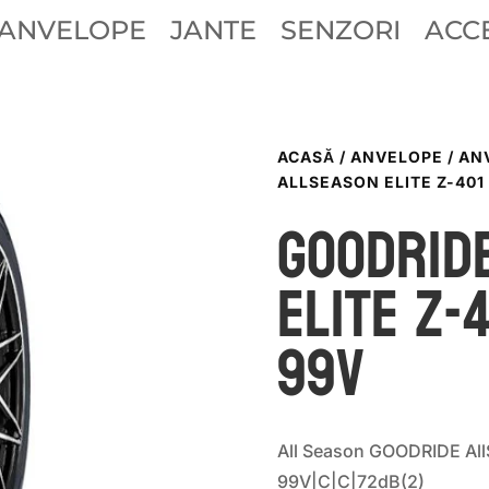
ANVELOPE
JANTE
SENZORI
ACCE
ACASĂ
/
ANVELOPE
/
AN
ALLSEASON ELITE Z-401
GOODRID
ELITE Z-
99V
All Season GOODRIDE All
99V|C|C|72dB(2)