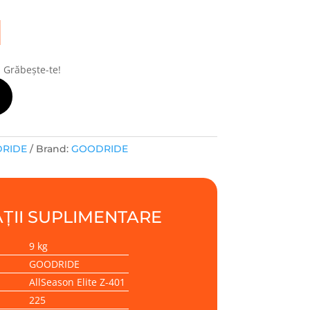
i
! Grăbește-te!
DRIDE
Brand:
GOODRIDE
ȚII SUPLIMENTARE
9 kg
GOODRIDE
AllSeason Elite Z-401
225