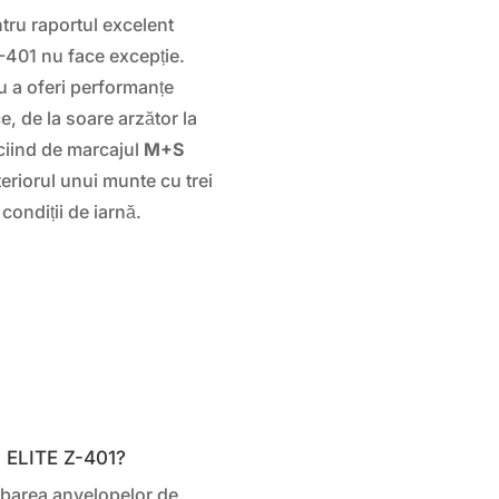
ru raportul excelent
Z-401 nu face excepție.
 a oferi performanțe
e, de la soare arzător la
iciind de marcajul
M+S
eriorul unui munte cu trei
 condiții de iarnă.
 ELITE Z-401?
mbarea anvelopelor de