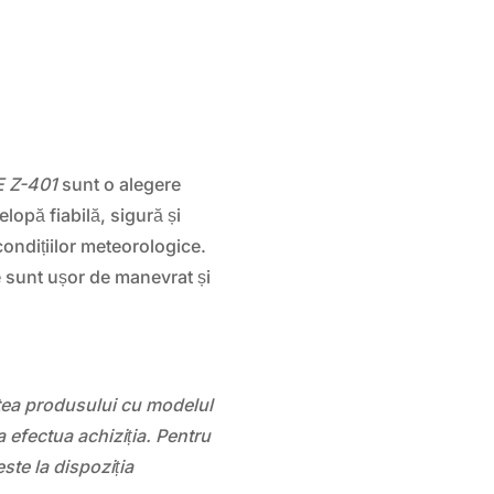
 Z-401
sunt o alegere
elopă fiabilă, sigură și
condițiilor meteorologice.
e sunt ușor de manevrat și
atea produsului cu modelul
 efectua achiziția. Pentru
este la dispoziția