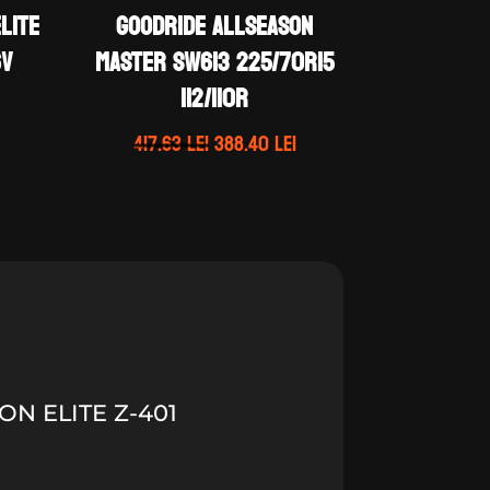
LITE
GOODRIDE ALLSEASON
6V
MASTER SW613 225/70R15
112/110R
Prețul
curent
Prețul
Prețul
417.63
lei
388.40
lei
este:
inițial
curent
258.78 lei.
a
este:
.
fost:
388.40 lei.
417.63 lei.
ON ELITE Z-401