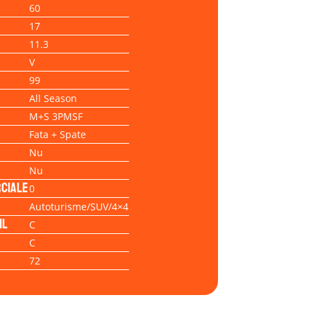
60
17
11.3
V
99
All Season
M+S 3PMSF
Fata + Spate
Nu
Nu
ciale
0
Autoturisme/SUV/4×4
il
C
C
72