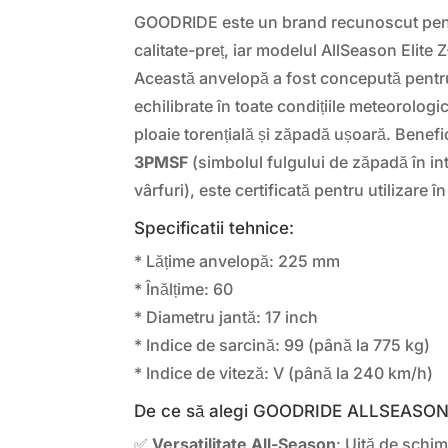
GOODRIDE este un brand recunoscut pent
calitate-preț, iar modelul AllSeason Elite 
Această anvelopă a fost concepută pentru
echilibrate în toate condițiile meteorologic
ploaie torențială și zăpadă ușoară. Benef
3PMSF
(simbolul fulgului de zăpadă în int
vârfuri), este certificată pentru utilizare în
Specificatii tehnice:
* Lățime anvelopă: 225 mm
* Înălțime: 60
* Diametru jantă: 17 inch
* Indice de sarcină: 99 (până la 775 kg)
* Indice de viteză: V (până la 240 km/h)
De ce să alegi GOODRIDE ALLSEASON
✅
Versatilitate All-Season
: Uită de schi