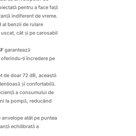
iectată pentru a face față
uranță indiferent de vreme.
 al benzii de rulare
uscat, cât și pe carosabil
SF
garantează
 oferindu-ți încredere pe
t de doar 72 dB, această
ențioasă și confortabilă.
ficiență a consumului de
ani la pompă, reducând
e anvelope atât pe puntea
anță echilibrată a