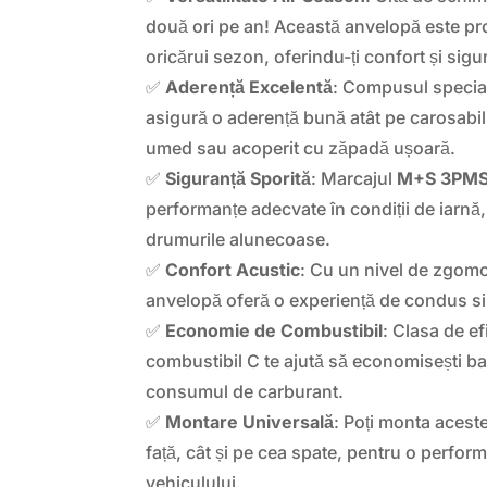
două ori pe an! Această anvelopă este pro
oricărui sezon, oferindu-ți confort și sig
✅
Aderență Excelentă
: Compusul special
asigură o aderență bună atât pe carosabil 
umed sau acoperit cu zăpadă ușoară.
✅
Siguranță Sporită
: Marcajul
M+S 3PM
performanțe adecvate în condiții de iarnă,
drumurile alunecoase.
✅
Confort Acustic
: Cu un nivel de zgomo
anvelopă oferă o experiență de condus sil
✅
Economie de Combustibil
: Clasa de e
combustibil C te ajută să economisești b
consumul de carburant.
✅
Montare Universală
: Poți monta acest
față, cât și pe cea spate, pentru o perform
vehiculului.