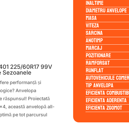
Inaltime
Diametru anvelope
Masa
Viteza
Sarcina
Anotimp
Marcaj
S
Pozitionare
Ramforsat
401 225/60R17 99V
Runflat
e Sezoanele
Autovehicule comer
ofere performanță și
Tip anvelopa
ologice? Anvelopa
Eficienta Combustib
Eficienta Aderenta
e răspunsul! Proiectată
Eficienta Zgomot
×4, această anvelopă all-
ptimă pe tot parcursul