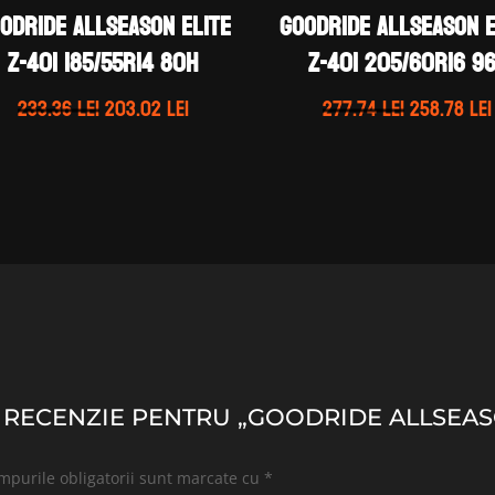
ODRIDE ALLSEASON ELITE
GOODRIDE ALLSEASON E
Z-401 185/55R14 80H
Z-401 205/60R16 9
Prețul
Prețul
Prețul
233.36
lei
203.02
lei
277.74
lei
258.78
lei
inițial
curent
inițial
a
este:
a
fost:
203.02 lei.
fost:
233.36 lei.
277.74 lei
 O RECENZIE PENTRU „GOODRIDE ALLSEAS
mpurile obligatorii sunt marcate cu
*