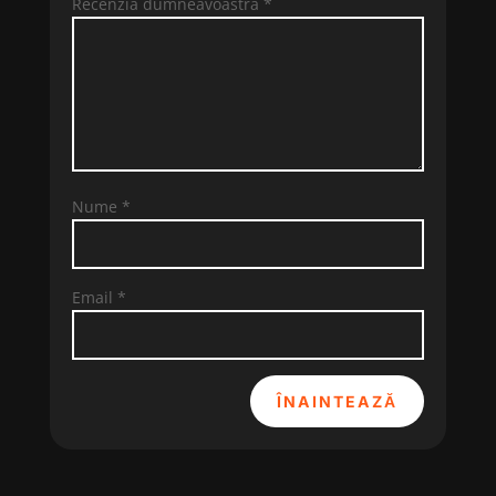
Recenzia dumneavoastră
*
Nume
*
Email
*
ÎNAINTEAZĂ