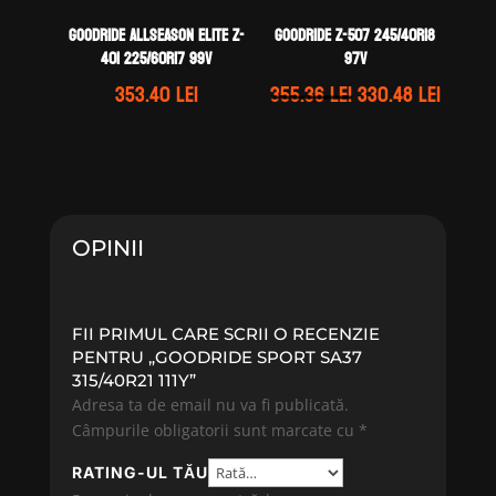
GOODRIDE ALLSEASON ELITE Z-
GOODRIDE Z-507 245/40R18
401 225/60R17 99V
97V
Prețul
Prețul
353.40
lei
355.36
lei
330.48
lei
inițial
curen
a
este:
fost:
330.48 
355.36 lei.
OPINII
FII PRIMUL CARE SCRII O RECENZIE
PENTRU „GOODRIDE SPORT SA37
315/40R21 111Y”
Adresa ta de email nu va fi publicată.
Câmpurile obligatorii sunt marcate cu
*
RATING-UL TĂU