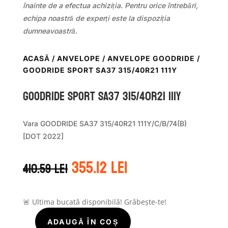
înainte de a efectua achiziția. Pentru orice întrebări,
echipa noastră de experți este la dispoziția
dumneavoastră.
ACASĂ
/
ANVELOPE
/
ANVELOPE GOODRIDE
/
GOODRIDE SPORT SA37 315/40R21 111Y
GOODRIDE SPORT SA37 315/40R21 111Y
Vara GOODRIDE SA37 315/40R21 111Y/C/B/74(B)
[DOT 2022]
Prețul
Prețul
355.12
lei
410.59
lei
inițial
curent
a
este:
fost:
355.12 lei.
410.59 lei.
🚨 Ultima bucată disponibilă! Grăbește-te!
ADAUGĂ ÎN COȘ
Cantitate