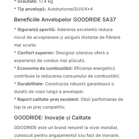
*
Greutate:
17.4 kg
*
Tip anvelopă:
Autoturisme/SUV/4×4
Beneficiile Anvelopelor GOODRIDE SA37
*
Siguranță sporită:
Aderența excelentă reduce
riscul de acvaplanare și asigură distanțe de frânare
mai scurte.
*
Confort superior:
Designul silențios oferă o
experiență de condus mai plăcută.
*
Economie de combustibil:
Eficiența energetică
contribuie la reducerea consumului de combustibil.
*
Durabilitate:
Construcția robustă garantează o
durată de viață lungă a anvelopei.
*
Raport calitate-preț excelent:
Obții performanțe de
top la un preț competitiv.
GOODRIDE: Inovație și Calitate
GOODRIDE este un brand renumit la nivel mondial,
cunoscut pentru angajamentul său față de inovație,