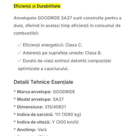
Eficiență și Durabilitate
Anvelopele GOODRIDE SA37 sunt construite pentru a
dura, oferind în același timp eficiență în consumul de
combustibil:
✅ Eficiență energetică: Clasa C.
✅ Aderență pe suprafețe umede: Clasa B.
✅ Durată de viață extinsă datorită compoziției
optimizate a cauciucului.
Detalii Tehnice Esențiale
*
Marca anvelope:
GOODRIDE
*
Model anvelope:
SA37
*
Dimensiune:
315/40R21
*
Indice de sarcină:
111 (1090 kg)
*
Indice de viteză:
Y (300 km/h)
*
Anotimp:
Vară