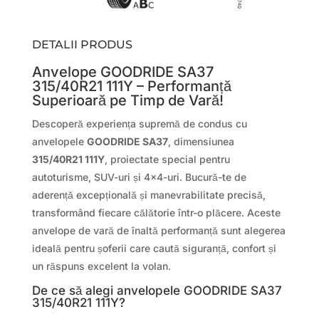
DETALII PRODUS
Anvelope GOODRIDE SA37
315/40R21 111Y – Performanță
Superioară pe Timp de Vară!
Descoperă experiența supremă de condus cu
anvelopele
GOODRIDE SA37
, dimensiunea
315/40R21 111Y
, proiectate special pentru
autoturisme, SUV-uri și 4×4-uri. Bucură-te de
aderență excepțională și manevrabilitate precisă,
transformând fiecare călătorie într-o plăcere. Aceste
anvelope de vară de înaltă performanță sunt alegerea
ideală pentru șoferii care caută siguranță, confort și
un răspuns excelent la volan.
De ce să alegi anvelopele GOODRIDE SA37
315/40R21 111Y?