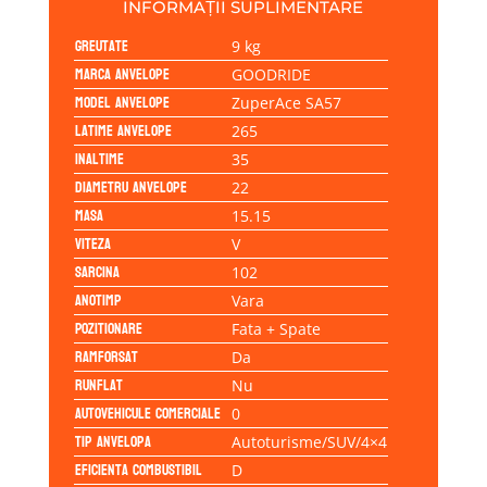
INFORMAȚII SUPLIMENTARE
Greutate
9 kg
Marca anvelope
GOODRIDE
Model anvelope
ZuperAce SA57
Latime anvelope
265
Inaltime
35
Diametru anvelope
22
Masa
15.15
Viteza
V
Sarcina
102
Anotimp
Vara
Pozitionare
Fata + Spate
Ramforsat
Da
Runflat
Nu
Autovehicule comerciale
0
Tip anvelopa
Autoturisme/SUV/4×4
Eficienta Combustibil
D