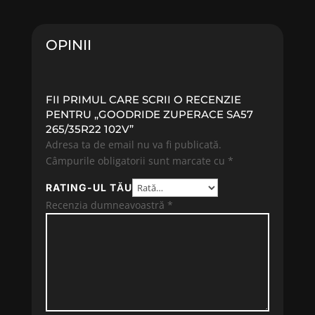
fost:
230.44 lei.
247.78 lei.
OPINII
FII PRIMUL CARE SCRII O RECENZIE
PENTRU „GOODRIDE ZUPERACE SA57
265/35R22 102V”
Adresa ta de email nu va fi publicată.
Câmpurile obligatorii sunt marcate cu
*
RATING-UL TĂU
Recenzia dumneavoastră
*