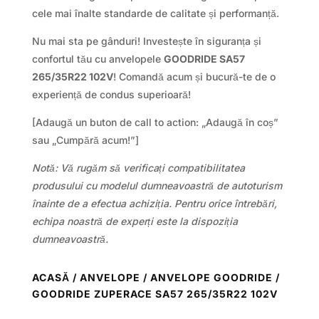
cele mai înalte standarde de calitate și performanță.
Nu mai sta pe gânduri! Investește în siguranța și
confortul tău cu anvelopele
GOODRIDE SA57
265/35R22 102V
! Comandă acum și bucură-te de o
experiență de condus superioară!
[Adaugă un buton de call to action: „Adaugă în coș”
sau „Cumpără acum!”]
Notă: Vă rugăm să verificați compatibilitatea
produsului cu modelul dumneavoastră de autoturism
înainte de a efectua achiziția. Pentru orice întrebări,
echipa noastră de experți este la dispoziția
dumneavoastră.
ACASĂ
/
ANVELOPE
/
ANVELOPE GOODRIDE
/
GOODRIDE ZUPERACE SA57 265/35R22 102V