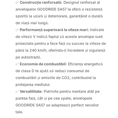
✅
Construcție ranforsată:
Designul ranforsat al
anvelopelor GOODRIDE SA57 le oferă o rezistență
sporită la uzură și deteriorare, garantând o durată
de viață mai lungă.
✅
Performanță superioară la viteze mari:
Indicele
de viteză V indică faptul că aceste anvelope sunt
proiectate pentru a face față cu succes la viteze de
până la 240 km/h, oferindu-ți încredere și siguranță
pe autostradă.
✅
Economie de combustibil:
Eficiența energetică
de clasa D te ajută să reduci consumul de
combustibil și emisiile de CO2, contribuind la
protejarea mediului.
✅
Versatilitate:
Potrivite pentru montare atât pe
puntea față, cât și pe cea spate, anvelopele
GOODRIDE SA57 se adaptează perfect nevoilor
tale.