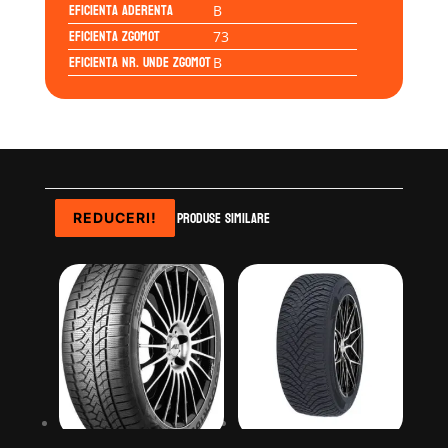
Eficienta Aderenta
B
Eficienta Zgomot
73
Eficienta Nr. Unde Zgomot
B
Produse similare
REDUCERI!
REDUCERI!
REDUCERI!