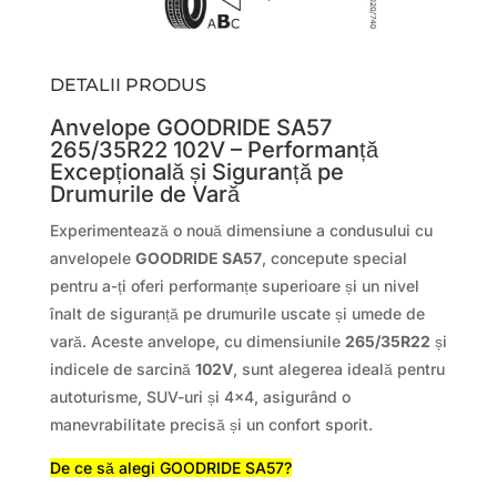
DETALII PRODUS
Anvelope GOODRIDE SA57
265/35R22 102V – Performanță
Excepțională și Siguranță pe
Drumurile de Vară
Experimentează o nouă dimensiune a condusului cu
anvelopele
GOODRIDE SA57
, concepute special
pentru a-ți oferi performanțe superioare și un nivel
înalt de siguranță pe drumurile uscate și umede de
vară. Aceste anvelope, cu dimensiunile
265/35R22
și
indicele de sarcină
102V
, sunt alegerea ideală pentru
autoturisme, SUV-uri și 4×4, asigurând o
manevrabilitate precisă și un confort sporit.
De ce să alegi GOODRIDE SA57?