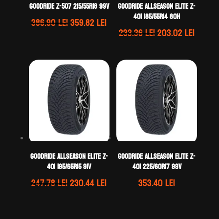
GOODRIDE Z-507 215/55R18 99V
GOODRIDE ALLSEASON ELITE Z-
401 185/55R14 80H
Prețul
Prețul
386.90
lei
359.82
lei
Prețul
Prețul
233.36
lei
203.02
lei
inițial
curent
inițial
curen
a
este:
a
este:
fost:
359.82 lei.
fost:
203.02 
386.90 lei.
233.36 lei.
GOODRIDE ALLSEASON ELITE Z-
GOODRIDE ALLSEASON ELITE Z-
401 195/65R15 91V
401 225/60R17 99V
Prețul
Prețul
247.78
lei
230.44
lei
353.40
lei
inițial
curent
a
este: