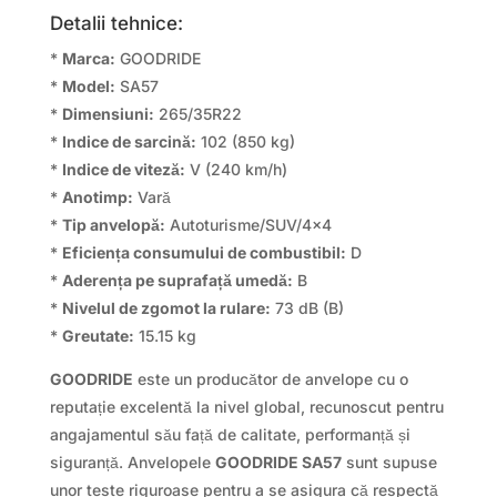
Detalii tehnice:
*
Marca:
GOODRIDE
*
Model:
SA57
*
Dimensiuni:
265/35R22
*
Indice de sarcină:
102 (850 kg)
*
Indice de viteză:
V (240 km/h)
*
Anotimp:
Vară
*
Tip anvelopă:
Autoturisme/SUV/4×4
*
Eficiența consumului de combustibil:
D
*
Aderența pe suprafață umedă:
B
*
Nivelul de zgomot la rulare:
73 dB (B)
*
Greutate:
15.15 kg
GOODRIDE
este un producător de anvelope cu o
reputație excelentă la nivel global, recunoscut pentru
angajamentul său față de calitate, performanță și
siguranță. Anvelopele
GOODRIDE SA57
sunt supuse
unor teste riguroase pentru a se asigura că respectă