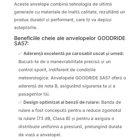
Aceste anvelope combină tehnologia de ultimă
generație cu materiale de înaltă calitate, rezultând un
produs durabil și performant, care îți va depăși
așteptările.
Beneficiile cheie ale anvelopelor GOODRIDE
SA57:
✅
Aderență excelentă pe carosabil uscat și umed:
Bucură-te de o manevrabilitate precisă și un
control sporit, indiferent de condițiile
meteorologice. Anvelopele GOODRIDE SA57 oferă o
aderență de nota B, asigurând siguranța ta și a
pasagerilor tăi.
✅
Design optimizat al benzii de rulare:
Banda de
rulare a fost concepută pentru a reduce zgomotul
la rulare (73 dB, Clasa B) și pentru a asigura o
distribuție uniformă a presiunii, prelungind durata
de viață a anvelopei.