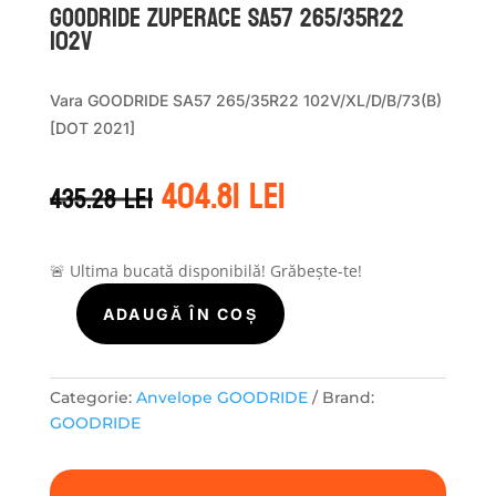
GOODRIDE ZUPERACE SA57 265/35R22
102V
Vara GOODRIDE SA57 265/35R22 102V/XL/D/B/73(B)
[DOT 2021]
Prețul
Prețul
404.81
lei
435.28
lei
inițial
curent
a
este:
fost:
404.81 lei.
435.28 lei.
🚨 Ultima bucată disponibilă! Grăbește-te!
ADAUGĂ ÎN COȘ
Cantitate
GOODRIDE
ZUPERACE
SA57
Categorie:
Anvelope GOODRIDE
Brand:
265/35R22
GOODRIDE
102V