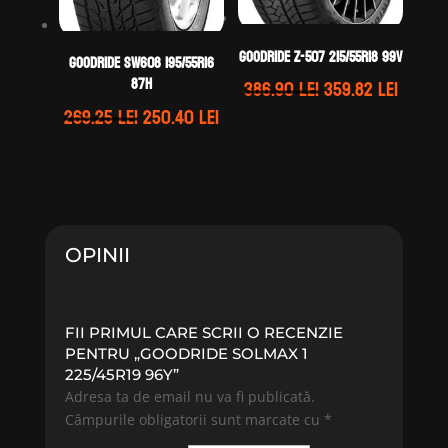
GOODRIDE Z-507 215/55R18 99V
GOODRIDE SW608 195/55R16
Prețul
Prețul
87H
386.90
lei
359.82
lei
inițial
curen
Prețul
Prețul
269.25
lei
250.40
lei
a
este:
inițial
curent
fost:
359.82 
a
este:
386.90 lei.
fost:
250.40 lei.
269.25 lei.
OPINII
FII PRIMUL CARE SCRII O RECENZIE
PENTRU „GOODRIDE SOLMAX 1
225/45R19 96Y”
Adresa ta de email nu va fi publicată.
Câmpurile obligatorii sunt marcate cu
*