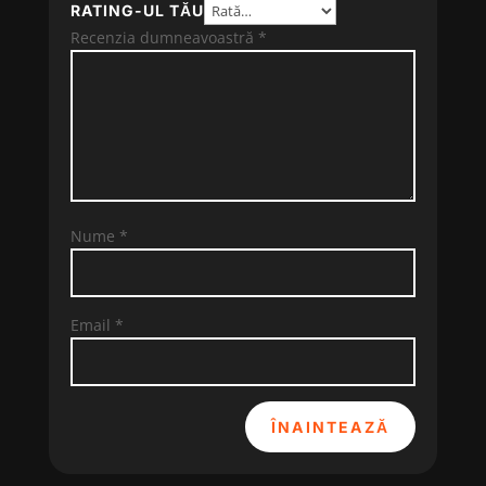
RATING-UL TĂU
Recenzia dumneavoastră
*
Nume
*
Email
*
ÎNAINTEAZĂ