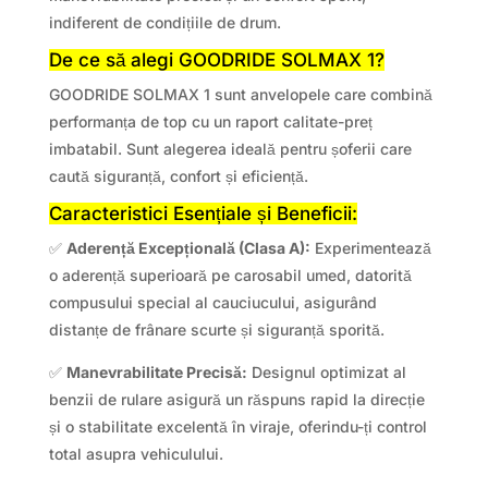
indiferent de condițiile de drum.
De ce să alegi GOODRIDE SOLMAX 1?
GOODRIDE SOLMAX 1 sunt anvelopele care combină
performanța de top cu un raport calitate-preț
imbatabil. Sunt alegerea ideală pentru șoferii care
caută siguranță, confort și eficiență.
Caracteristici Esențiale și Beneficii:
✅
Aderență Excepțională (Clasa A):
Experimentează
o aderență superioară pe carosabil umed, datorită
compusului special al cauciucului, asigurând
distanțe de frânare scurte și siguranță sporită.
✅
Manevrabilitate Precisă:
Designul optimizat al
benzii de rulare asigură un răspuns rapid la direcție
și o stabilitate excelentă în viraje, oferindu-ți control
total asupra vehiculului.