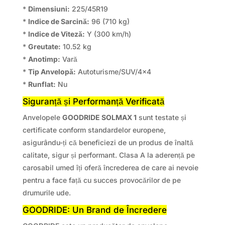
*
Dimensiuni:
225/45R19
*
Indice de Sarcină:
96 (710 kg)
*
Indice de Viteză:
Y (300 km/h)
*
Greutate:
10.52 kg
*
Anotimp:
Vară
*
Tip Anvelopă:
Autoturisme/SUV/4×4
*
Runflat:
Nu
Siguranță și Performanță Verificată
Anvelopele
GOODRIDE SOLMAX 1
sunt testate și
certificate conform standardelor europene,
asigurându-ți că beneficiezi de un produs de înaltă
calitate, sigur și performant. Clasa A la aderență pe
carosabil umed îți oferă încrederea de care ai nevoie
pentru a face față cu succes provocărilor de pe
drumurile ude.
GOODRIDE: Un Brand de Încredere