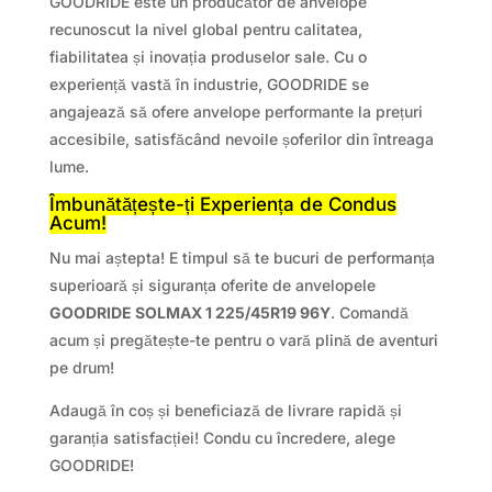
GOODRIDE este un producător de anvelope
recunoscut la nivel global pentru calitatea,
fiabilitatea și inovația produselor sale. Cu o
experiență vastă în industrie, GOODRIDE se
angajează să ofere anvelope performante la prețuri
accesibile, satisfăcând nevoile șoferilor din întreaga
lume.
Îmbunătățește-ți Experiența de Condus
Acum!
Nu mai aștepta! E timpul să te bucuri de performanța
superioară și siguranța oferite de anvelopele
GOODRIDE SOLMAX 1 225/45R19 96Y
. Comandă
acum și pregătește-te pentru o vară plină de aventuri
pe drum!
Adaugă în coș și beneficiază de livrare rapidă și
garanția satisfacției! Condu cu încredere, alege
GOODRIDE!