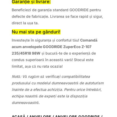
Garanție și livrare:
Beneficiezi de garanția standard GOODRIDE pentru
defecte de fabricație. Livrarea se face rapid și sigur,
direct la ușa ta.
Nu mai sta pe gânduri!
Investește în siguranța și confortul tău!
Comandă
acum anvelopele GOODRIDE ZuperEco Z-107
235/45R18 98W
și bucură-te de o experiență de
condus superioară în această vară! Stocul este
limitat, așa că nu rata ocazia!
Notă: Vă rugăm să verificați compatibilitatea
produsului cu modelul dumneavoastră de autoturism
înainte de a efectua achiziția. Pentru orice întrebări,
echipa noastră de experți este la dispoziția
dumneavoastră.
ACASĂ
/
ANVELOPE
/
ANVELOPE GOODRIDE
/