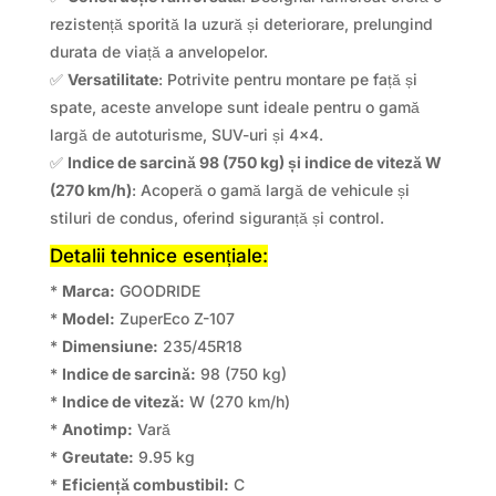
rezistență sporită la uzură și deteriorare, prelungind
durata de viață a anvelopelor.
✅
Versatilitate
: Potrivite pentru montare pe față și
spate, aceste anvelope sunt ideale pentru o gamă
largă de autoturisme, SUV-uri și 4×4.
✅
Indice de sarcină 98 (750 kg) și indice de viteză W
(270 km/h)
: Acoperă o gamă largă de vehicule și
stiluri de condus, oferind siguranță și control.
Detalii tehnice esențiale:
*
Marca:
GOODRIDE
*
Model:
ZuperEco Z-107
*
Dimensiune:
235/45R18
*
Indice de sarcină:
98 (750 kg)
*
Indice de viteză:
W (270 km/h)
*
Anotimp:
Vară
*
Greutate:
9.95 kg
*
Eficiență combustibil:
C