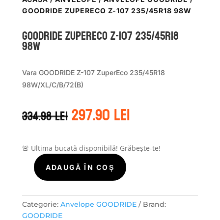
GOODRIDE ZUPERECO Z-107 235/45R18 98W
GOODRIDE ZUPERECO Z-107 235/45R18
98W
Vara GOODRIDE Z-107 ZuperEco 235/45R18
98W/XL/C/B/72(B)
Prețul
Prețul
297.90
lei
334.98
lei
inițial
curent
a
este:
fost:
297.90 lei.
334.98 lei.
🚨 Ultima bucată disponibilă! Grăbește-te!
ADAUGĂ ÎN COȘ
Cantitate
GOODRIDE
ZUPERECO
Z-
Categorie:
Anvelope GOODRIDE
Brand:
107
GOODRIDE