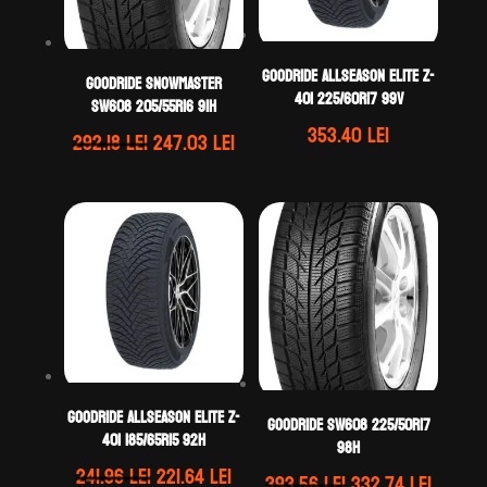
GOODRIDE ALLSEASON ELITE Z-
GOODRIDE SNOWMASTER
401 225/60R17 99V
SW608 205/55R16 91H
353.40
lei
Prețul
Prețul
292.18
lei
247.03
lei
inițial
curent
a
este:
fost:
247.03 lei.
292.18 lei.
GOODRIDE ALLSEASON ELITE Z-
GOODRIDE SW608 225/50R17
401 185/65R15 92H
98H
Prețul
Prețul
241.96
lei
221.64
lei
Prețul
Prețul
393.56
lei
332.74
lei