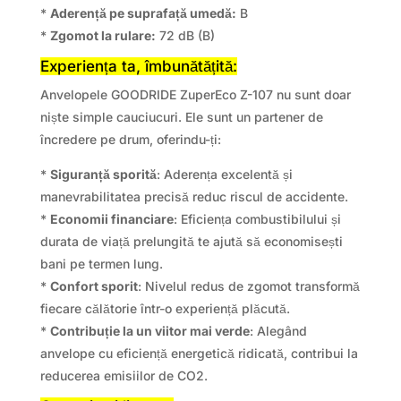
*
Aderență pe suprafață umedă:
B
*
Zgomot la rulare:
72 dB (B)
Experiența ta, îmbunătățită:
Anvelopele GOODRIDE ZuperEco Z-107 nu sunt doar
niște simple cauciucuri. Ele sunt un partener de
încredere pe drum, oferindu-ți:
*
Siguranță sporită
: Aderența excelentă și
manevrabilitatea precisă reduc riscul de accidente.
*
Economii financiare
: Eficiența combustibilului și
durata de viață prelungită te ajută să economisești
bani pe termen lung.
*
Confort sporit
: Nivelul redus de zgomot transformă
fiecare călătorie într-o experiență plăcută.
*
Contribuție la un viitor mai verde
: Alegând
anvelope cu eficiență energetică ridicată, contribui la
reducerea emisiilor de CO2.