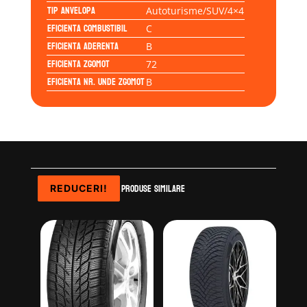
Tip anvelopa
Autoturisme/SUV/4×4
Eficienta Combustibil
C
Eficienta Aderenta
B
Eficienta Zgomot
72
Eficienta Nr. Unde Zgomot
B
Produse similare
REDUCERI!
REDUCERI!
REDUCERI!