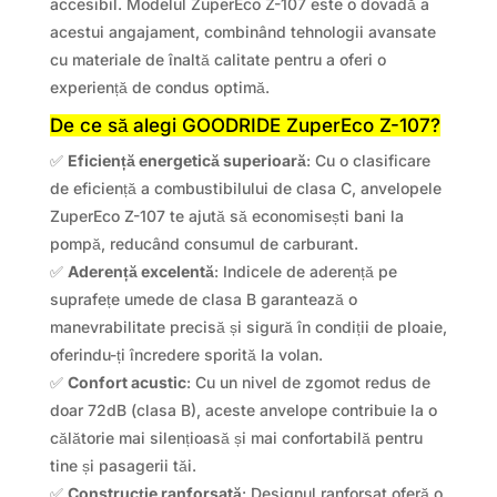
accesibil. Modelul ZuperEco Z-107 este o dovadă a
acestui angajament, combinând tehnologii avansate
cu materiale de înaltă calitate pentru a oferi o
experiență de condus optimă.
De ce să alegi GOODRIDE ZuperEco Z-107?
✅
Eficiență energetică superioară
: Cu o clasificare
de eficiență a combustibilului de clasa C, anvelopele
ZuperEco Z-107 te ajută să economisești bani la
pompă, reducând consumul de carburant.
✅
Aderență excelentă
: Indicele de aderență pe
suprafețe umede de clasa B garantează o
manevrabilitate precisă și sigură în condiții de ploaie,
oferindu-ți încredere sporită la volan.
✅
Confort acustic
: Cu un nivel de zgomot redus de
doar 72dB (clasa B), aceste anvelope contribuie la o
călătorie mai silențioasă și mai confortabilă pentru
tine și pasagerii tăi.
✅
Construcție ranforsată
: Designul ranforsat oferă o