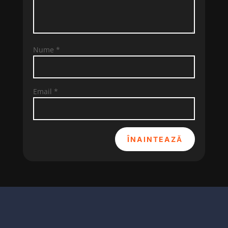
Nume
*
Email
*
ÎNAINTEAZĂ