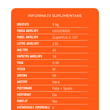
235/45R18
98W
INFORMAȚII SUPLIMENTARE
Greutate
9 kg
Marca anvelope
GOODRIDE
Model anvelope
ZuperEco Z-107
Latime anvelope
235
Inaltime
45
Diametru anvelope
18
Masa
9.95
Viteza
W
Sarcina
98
Anotimp
Vara
Pozitionare
Fata + Spate
Ramforsat
Da
Runflat
Nu
Autovehicule comerciale
0