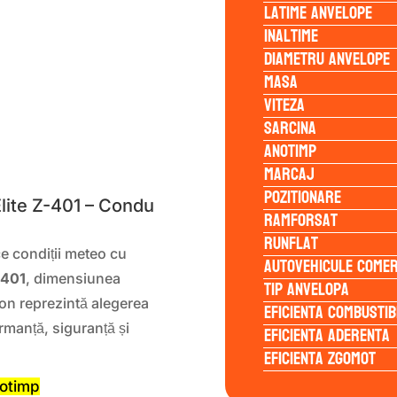
Latime anvelope
Inaltime
Diametru anvelope
Masa
Viteza
Sarcina
Anotimp
S
Marcaj
Pozitionare
ite Z-401 – Condu
Ramforsat
Runflat
e condiții meteo cu
Autovehicule comer
-401
, dimensiunea
Tip anvelopa
on reprezintă alegerea
Eficienta Combustib
ormanță, siguranță și
Eficienta Aderenta
Eficienta Zgomot
notimp