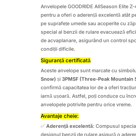
Anvelopele GOODRIDE AllSeason Elite Z-4
pentru a oferi o aderență excelentă atât pe
pe suprafețe umede sau acoperite cu zăpa
special al benzii de rulare evacuează efic
de acvaplanare, asigurând un control spori
condiții dificile.
Siguranță certificată
Aceste anvelope sunt marcate cu simbolu
Snow)
și
3PMSF (Three-Peak Mountain 
confirmă capacitatea lor de a oferi tracțiun
iarnă ușoară. Astfel, poți conduce cu încre
anvelopele potrivite pentru orice vreme.
Avantaje cheie:
✅
Aderență excelentă
: Compusul special
designul benzii de rulare asigură o aderen