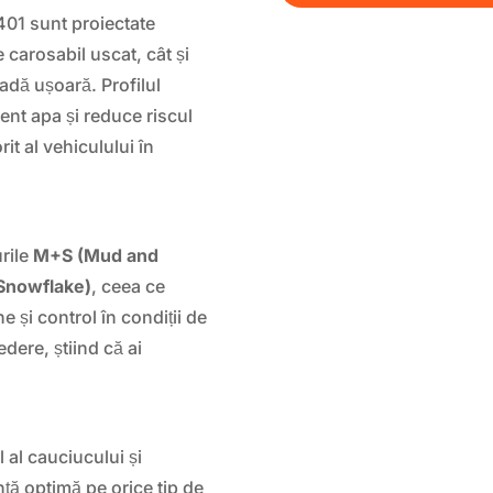
01 sunt proiectate
 carosabil uscat, cât și
dă ușoară. Profilul
ient apa și reduce riscul
t al vehiculului în
rile
M+S (Mud and
Snowflake)
, ceea ce
e și control în condiții de
dere, știind că ai
 al cauciucului și
ță optimă pe orice tip de