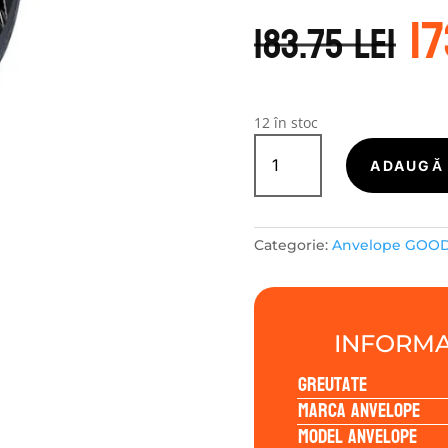
P
1
in
183.75
lei
a
f
18
12 în stoc
Cantitate
GOODRIDE
ADAUGĂ 
ALLSEASON
ELITE
Z-
Categorie:
Anvelope GOO
401
155/65R14
75T
INFORMA
Greutate
Marca anvelope
Model anvelope