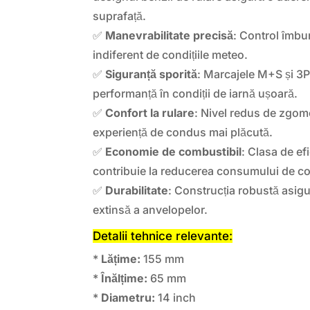
suprafață.
✅
Manevrabilitate precisă
: Control îmbun
indiferent de condițiile meteo.
✅
Siguranță sporită
: Marcajele M+S și 
performanță în condiții de iarnă ușoară.
✅
Confort la rulare
: Nivel redus de zgom
experiență de condus mai plăcută.
✅
Economie de combustibil
: Clasa de ef
contribuie la reducerea consumului de co
✅
Durabilitate
: Construcția robustă asigu
extinsă a anvelopelor.
Detalii tehnice relevante:
*
Lățime:
155 mm
*
Înălțime:
65 mm
*
Diametru:
14 inch