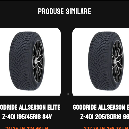
Produse similare
ODRIDE ALLSEASON ELITE
GOODRIDE ALLSEASON E
Z-401 195/45R16 84V
Z-401 205/60R16 9
Prețul
Prețul
Prețul
241.35
lei
224.46
lei
277.74
lei
258.78
lei