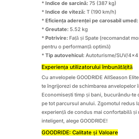
*
Indice de sarcină:
75 (387 kg)
*
Indice de viteză:
T (190 km/h)
*
Eficiența aderenței pe carosabil umed:
*
Greutate:
5.52 kg
*
Potrivire:
Față și Spate (recomandat mo
pentru o performanță optimă)
*
Tip autovehicul:
Autoturisme/SUV/4×4
Experiența utilizatorului îmbunătățită
Cu anvelopele GOODRIDE AllSeason Elite 
te îngrijorezi de schimbarea anvelopelor 
Economisești timp și bani, bucurându-te
pe tot parcursul anului. Zgomotul redus la
experiență de condus mai confortabilă și 
inteligent, alege GOODRIDE!
GOODRIDE: Calitate și Valoare