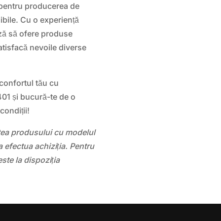
pentru producerea de
sibile. Cu o experiență
ză să ofere produse
atisfacă nevoile diverse
 confortul tău cu
01 și bucură-te de o
condiții!
atea produsului cu modelul
 efectua achiziția. Pentru
este la dispoziția