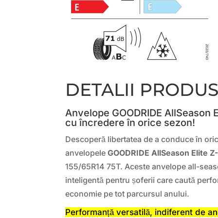
DETALII PRODU
Anvelope GOODRIDE AllSeason El
cu încredere în orice sezon!
Descoperă libertatea de a conduce în oric
anvelopele
GOODRIDE AllSeason Elite Z
155/65R14 75T. Aceste anvelope all-seas
inteligentă pentru șoferii care caută perf
economie pe tot parcursul anului.
Performanță versatilă, indiferent de a