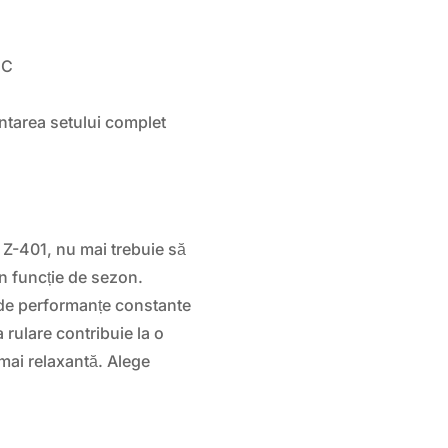
C
ntarea setului complet
Z-401, nu mai trebuie să
în funcție de sezon.
 de performanțe constante
 rulare contribuie la o
mai relaxantă. Alege