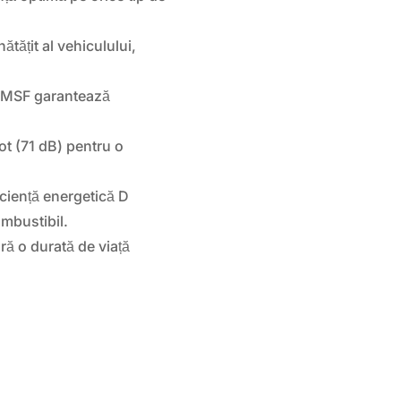
ătățit al vehiculului,
3PMSF garantează
ot (71 dB) pentru o
iciență energetică D
mbustibil.
ră o durată de viață