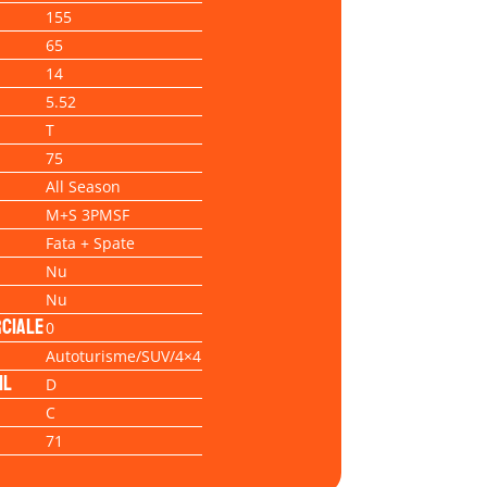
155
65
14
5.52
T
75
All Season
M+S 3PMSF
Fata + Spate
Nu
Nu
ciale
0
Autoturisme/SUV/4×4
il
D
C
71