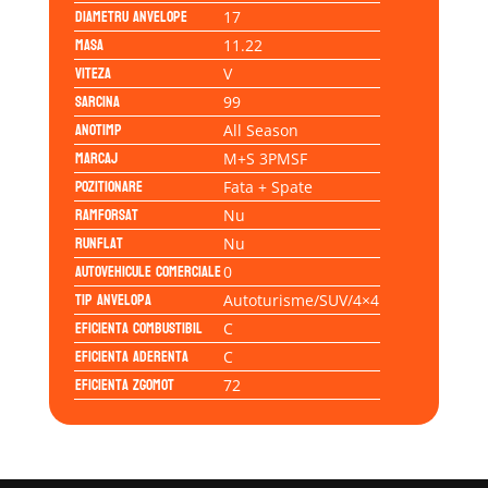
Diametru anvelope
17
Masa
11.22
Viteza
V
Sarcina
99
Anotimp
All Season
Marcaj
M+S 3PMSF
Pozitionare
Fata + Spate
Ramforsat
Nu
Runflat
Nu
Autovehicule comerciale
0
Tip anvelopa
Autoturisme/SUV/4×4
Eficienta Combustibil
C
Eficienta Aderenta
C
Eficienta Zgomot
72