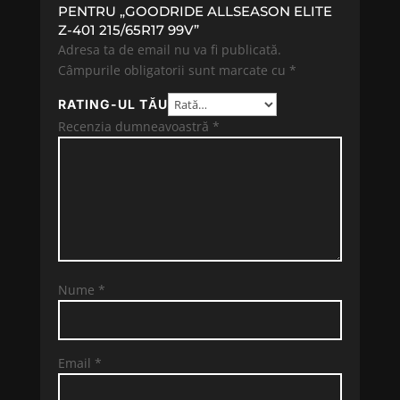
PENTRU „GOODRIDE ALLSEASON ELITE
Z-401 215/65R17 99V”
Adresa ta de email nu va fi publicată.
Câmpurile obligatorii sunt marcate cu
*
RATING-UL TĂU
Recenzia dumneavoastră
*
Nume
*
Email
*