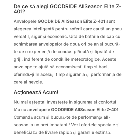
De ce să alegi GOODRIDE AllSeason Elite Z-
401?
Anvelopele
GOODRIDE AllSeason Elite Z-401
sunt
alegerea inteligentă pentru șoferii care caută un pneu
versatil, sigur și economic. Uită de bătăile de cap cu
schimbarea anvelopelor de două ori pe an și bucură-
te de o experiență de condus plăcută și lipsită de
griji, indiferent de condițiile meteorologice. Aceste
anvelope te ajută să economisești timp și bani,
oferindu-ți în același timp siguranța și performanța de
care ai nevoie.
Acționează Acum!
Nu mai aștepta! Investește în siguranța și confortul
tău cu
anvelopele GOODRIDE AllSeason Elite Z-401
.
Comandă acum și bucură-te de performanță all-
season la un preț imbatabil! Vezi ofertele speciale și
beneficiază de livrare rapidă și garanție extinsă.