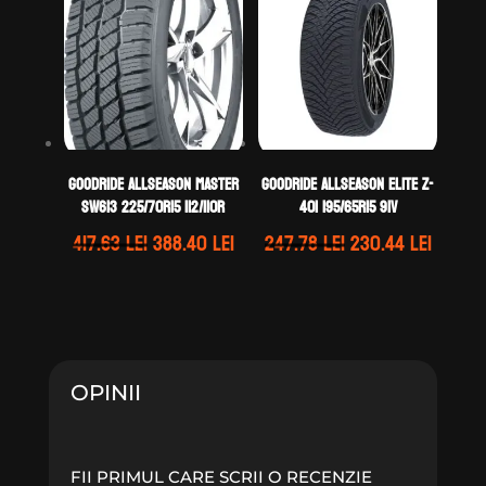
454.81 lei.
292.18 lei.
GOODRIDE ALLSEASON MASTER
GOODRIDE ALLSEASON ELITE Z-
SW613 225/70R15 112/110R
401 195/65R15 91V
Prețul
Prețul
Prețul
Prețul
417.63
lei
388.40
lei
247.78
lei
230.44
lei
inițial
curent
inițial
curen
a
este:
a
este:
fost:
388.40 lei.
fost:
230.44 
417.63 lei.
247.78 lei.
OPINII
FII PRIMUL CARE SCRII O RECENZIE