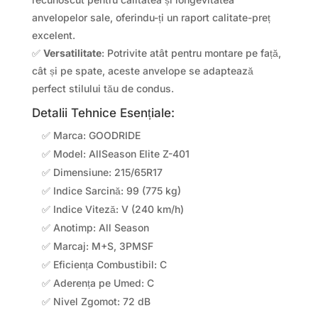
anvelopelor sale, oferindu-ți un raport calitate-preț
excelent.
✅
Versatilitate
: Potrivite atât pentru montare pe față,
cât și pe spate, aceste anvelope se adaptează
perfect stilului tău de condus.
Detalii Tehnice Esențiale:
✅ Marca: GOODRIDE
✅ Model: AllSeason Elite Z-401
✅ Dimensiune: 215/65R17
✅ Indice Sarcină: 99 (775 kg)
✅ Indice Viteză: V (240 km/h)
✅ Anotimp: All Season
✅ Marcaj: M+S, 3PMSF
✅ Eficiența Combustibil: C
✅ Aderența pe Umed: C
✅ Nivel Zgomot: 72 dB