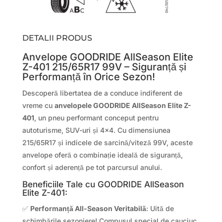
DETALII PRODUS
Anvelope GOODRIDE AllSeason Elite
Z-401 215/65R17 99V – Siguranță și
Performanță în Orice Sezon!
Descoperă libertatea de a conduce indiferent de
vreme cu
anvelopele GOODRIDE AllSeason Elite Z-
401
, un pneu performant conceput pentru
autoturisme, SUV-uri și 4×4. Cu dimensiunea
215/65R17 și indicele de sarcină/viteză 99V, aceste
anvelope oferă o combinație ideală de siguranță,
confort și aderență pe tot parcursul anului.
Beneficiile Tale cu GOODRIDE AllSeason
Elite Z-401:
✅
Performanță All-Season Veritabilă
: Uită de
schimbările sezoniere! Compusul special de cauciuc