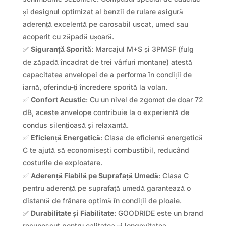
și designul optimizat al benzii de rulare asigură
aderență excelentă pe carosabil uscat, umed sau
acoperit cu zăpadă ușoară.
✅
Siguranță Sporită
: Marcajul M+S și 3PMSF (fulg
de zăpadă încadrat de trei vârfuri montane) atestă
capacitatea anvelopei de a performa în condiții de
iarnă, oferindu-ți încredere sporită la volan.
✅
Confort Acustic
: Cu un nivel de zgomot de doar 72
dB, aceste anvelope contribuie la o experiență de
condus silențioasă și relaxantă.
✅
Eficiență Energetică
: Clasa de eficiență energetică
C te ajută să economisești combustibil, reducând
costurile de exploatare.
✅
Aderență Fiabilă pe Suprafață Umedă
: Clasa C
pentru aderență pe suprafață umedă garantează o
distanță de frânare optimă în condiții de ploaie.
✅
Durabilitate și Fiabilitate
: GOODRIDE este un brand
recunoscut pentru calitatea și longevitatea