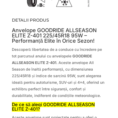
DETALII PRODUS
Anvelope GOODRIDE ALLSEASON
ELITE Z-401 225/45R18 95W –
Performanță Elite în Orice Sezon!
Descoperă libertatea de a conduce cu încredere pe
tot parcursul anului cu anvelopele
GOODRIDE
ALLSEASON ELITE Z-401
. Aceste anvelope All
Season de înaltă performanță, cu dimensiunea
225/45R18 și indice de sarcină 95W, sunt alegerea
ideală pentru autoturisme, SUV-uri și 4×4, oferind un
echilibru perfect între siguranță, confort și
durabilitate, indiferent de condițiile meteorologice.
De ce să alegi GOODRIDE ALLSEASON
ELITE Z-401?
Aceste anvelope sunt proiectate pentru a oferi o