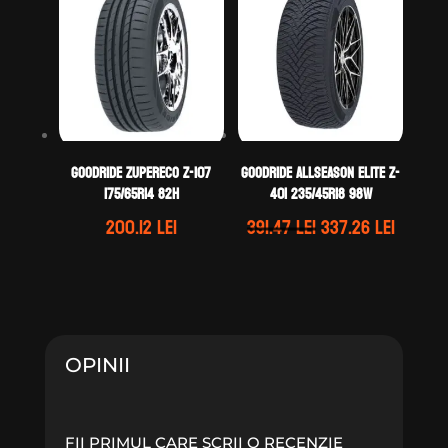
323.01 lei.
245.87 lei.
GOODRIDE ZUPERECO Z-107
GOODRIDE ALLSEASON ELITE Z-
175/65R14 82H
401 235/45R18 98W
Prețul
Prețul
200.12
lei
391.47
lei
337.26
lei
inițial
curent
a
este:
fost:
337.26 
391.47 lei.
OPINII
FII PRIMUL CARE SCRII O RECENZIE