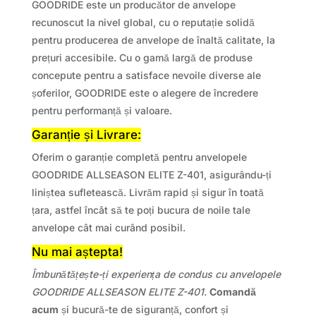
GOODRIDE este un producător de anvelope
recunoscut la nivel global, cu o reputație solidă
pentru producerea de anvelope de înaltă calitate, la
prețuri accesibile. Cu o gamă largă de produse
concepute pentru a satisface nevoile diverse ale
șoferilor, GOODRIDE este o alegere de încredere
pentru performanță și valoare.
Garanție și Livrare:
Oferim o garanție completă pentru anvelopele
GOODRIDE ALLSEASON ELITE Z-401, asigurându-ți
liniștea sufletească. Livrăm rapid și sigur în toată
țara, astfel încât să te poți bucura de noile tale
anvelope cât mai curând posibil.
Nu mai aștepta!
Îmbunătățește-ți experiența de condus cu anvelopele
GOODRIDE ALLSEASON ELITE Z-401.
Comandă
acum
și bucură-te de siguranță, confort și