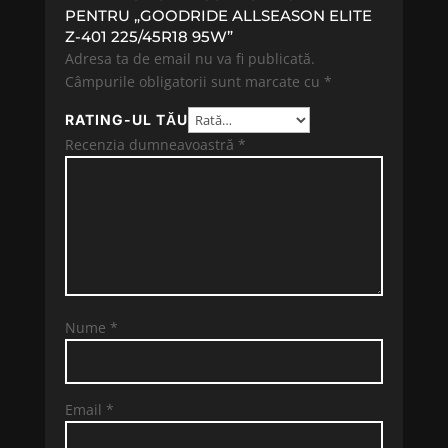
PENTRU „GOODRIDE ALLSEASON ELITE
Z-401 225/45R18 95W”
Adresa ta de email nu va fi publicată.
Câmpurile obligatorii sunt marcate cu
*
RATING-UL TĂU
Recenzia dumneavoastră
*
Nume
*
Email
*