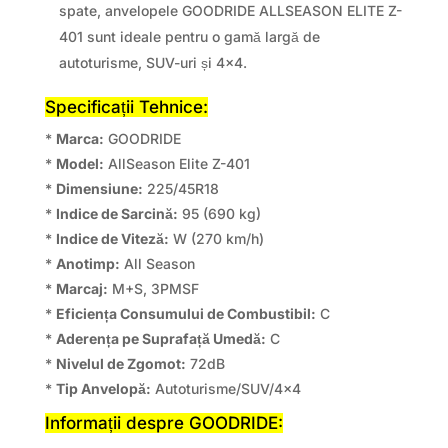
spate, anvelopele GOODRIDE ALLSEASON ELITE Z-
401 sunt ideale pentru o gamă largă de
autoturisme, SUV-uri și 4×4.
Specificații Tehnice:
*
Marca:
GOODRIDE
*
Model:
AllSeason Elite Z-401
*
Dimensiune:
225/45R18
*
Indice de Sarcină:
95 (690 kg)
*
Indice de Viteză:
W (270 km/h)
*
Anotimp:
All Season
*
Marcaj:
M+S, 3PMSF
*
Eficiența Consumului de Combustibil:
C
*
Aderența pe Suprafață Umedă:
C
*
Nivelul de Zgomot:
72dB
*
Tip Anvelopă:
Autoturisme/SUV/4×4
Informații despre GOODRIDE: