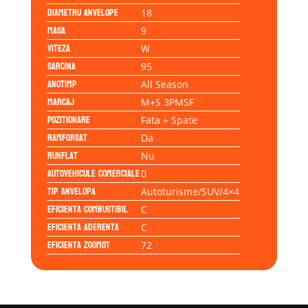
Diametru anvelope
18
Masa
9
Viteza
W
Sarcina
95
Anotimp
All Season
Marcaj
M+S 3PMSF
Pozitionare
Fata + Spate
Ramforsat
Da
Runflat
Nu
Autovehicule comerciale
0
Tip anvelopa
Autoturisme/SUV/4×4
Eficienta Combustibil
C
Eficienta Aderenta
C
Eficienta Zgomot
72