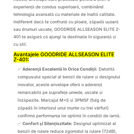
experiență de condus superioară, combinând
tehnologia avansată cu materiale de înaltă calitate.
Indiferent dacă te confrunți cu ploaie, zăpadă ușoară
sau drumuri uscate, GOODRIDE ALLSEASON ELITE Z-
401 te asigură că ajungi la destinație în siguranță și
cu stil.
Avantajele GOODRIDE ALLSEASON ELITE
Z-401:
✅
Aderență Excelentă în Orice Condiții:
Datorită
compusului special al benzii de rulare și designului
inovator, aceste anvelope oferă o aderență
remarcabilă pe suprafețe umede, uscate și
înzăpezite. Marcajul M+S și 3PMSF (fulg de
zăpadă în interiorul unui munte cu trei vârfuri)
confirmă performanța lor optimă în condiții de iarnă.
✅
Confort și Silențiozitate:
Designul optimizat al
benzii de rulare reduce zgomotul la rulare (72dB),