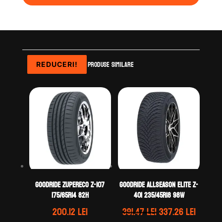
Produse similare
REDUCERI!
REDUCERI!
REDUCERI!
GOODRIDE ZUPERECO Z-107
GOODRIDE ALLSEASON ELITE Z-
175/65R14 82H
401 235/45R18 98W
Prețul
Prețul
200.12
lei
391.47
lei
337.26
lei