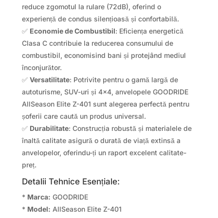
reduce zgomotul la rulare (72dB), oferind o
experiență de condus silențioasă și confortabilă.
✅
Economie de Combustibil
: Eficiența energetică
Clasa C contribuie la reducerea consumului de
combustibil, economisind bani și protejând mediul
înconjurător.
✅
Versatilitate
: Potrivite pentru o gamă largă de
autoturisme, SUV-uri și 4×4, anvelopele GOODRIDE
AllSeason Elite Z-401 sunt alegerea perfectă pentru
șoferii care caută un produs universal.
✅
Durabilitate
: Construcția robustă și materialele de
înaltă calitate asigură o durată de viață extinsă a
anvelopelor, oferindu-ți un raport excelent calitate-
preț.
Detalii Tehnice Esențiale:
*
Marca:
GOODRIDE
*
Model:
AllSeason Elite Z-401