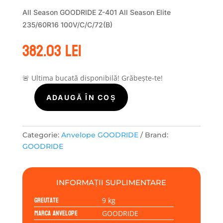
All Season GOODRIDE Z-401 All Season Elite
235/60R16 100V/C/C/72(B)
382.03
lei
🚨 Ultima bucată disponibilă! Grăbește-te!
ADAUGĂ ÎN COȘ
Cantitate
GOODRIDE
ALLSEASON
ELITE
Categorie:
Anvelope GOODRIDE
Brand:
Z-
GOODRIDE
401
235/60R16
100V
INFORMAȚII SUPLIMENTARE
Greutate
9 kg
Marca anvelope
GOODRIDE