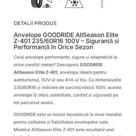
DETALII PRODUS
Anvelope GOODRIDE AllSeason Elite
Z-401 235/60R16 100V – Siguranță și
Performanță în Orice Sezon
Cauți anvelope performante, sigure și adaptabile la
orice condiții meteo? Descoperă
GOODRIDE
AllSeason Elite Z-401
, anvelopa ideală pentru
autoturismul, SUV-ul sau 4×4-ul tău. Cu dimensiunile
235/60R16 și indicele de sarcină/viteză 100V, aceste
anvelope îți oferă
stabilitate
,
confort
și
siguranță
pe
tot parcursul anului.
GOODRIDE este un brand recunoscut la nivel mondial
pentru calitatea și fiabilitatea anvelopelor sale.
Modelul AllSeason Elite Z-401 este rezultatul unei