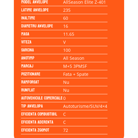
Model anvelope
AllSeason Elite Z-401
Latime anvelope
235
Inaltime
60
Diametru anvelope
16
Masa
11.65
Viteza
V
Sarcina
100
Anotimp
All Season
Marcaj
M+S 3PMSF
Pozitionare
Fata + Spate
Ramforsat
Nu
Runflat
Nu
Autovehicule comerciale
0
Tip anvelopa
Autoturisme/SUV/4×4
Eficienta Combustibil
C
Eficienta Aderenta
C
Eficienta Zgomot
72