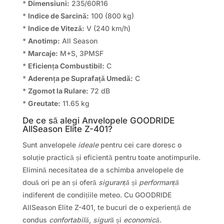
*
Dimensiuni:
235/60R16
*
Indice de Sarcină:
100 (800 kg)
*
Indice de Viteză:
V (240 km/h)
*
Anotimp:
All Season
*
Marcaje:
M+S, 3PMSF
*
Eficiența Combustibil:
C
*
Aderența pe Suprafață Umedă:
C
*
Zgomot la Rulare:
72 dB
*
Greutate:
11.65 kg
De ce să alegi Anvelopele GOODRIDE
AllSeason Elite Z-401?
Sunt anvelopele
ideale
pentru cei care doresc o
soluție practică și eficientă pentru toate anotimpurile.
Elimină necesitatea de a schimba anvelopele de
două ori pe an și oferă
siguranță
și
performanță
indiferent de condițiile meteo. Cu GOODRIDE
AllSeason Elite Z-401, te bucuri de o experiență de
condus
confortabilă
,
sigură
și
economică
.