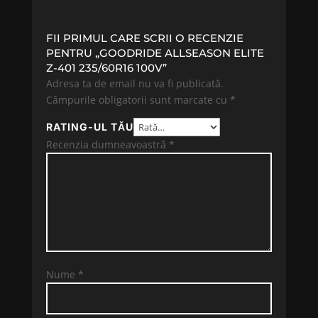
FII PRIMUL CARE SCRII O RECENZIE
PENTRU „GOODRIDE ALLSEASON ELITE
Z-401 235/60R16 100V”
Adresa ta de email nu va fi publicată.
Câmpurile obligatorii sunt marcate cu
*
RATING-UL TĂU
Recenzia dumneavoastră
*
Nume
*