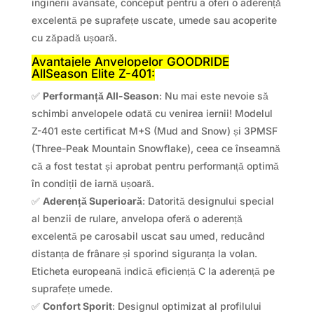
inginerii avansate, conceput pentru a oferi o aderență
excelentă pe suprafețe uscate, umede sau acoperite
cu zăpadă ușoară.
Avantajele Anvelopelor GOODRIDE
AllSeason Elite Z-401:
✅
Performanță All-Season
: Nu mai este nevoie să
schimbi anvelopele odată cu venirea iernii! Modelul
Z-401 este certificat M+S (Mud and Snow) și 3PMSF
(Three-Peak Mountain Snowflake), ceea ce înseamnă
că a fost testat și aprobat pentru performanță optimă
în condiții de iarnă ușoară.
✅
Aderență Superioară
: Datorită designului special
al benzii de rulare, anvelopa oferă o aderență
excelentă pe carosabil uscat sau umed, reducând
distanța de frânare și sporind siguranța la volan.
Eticheta europeană indică eficiență C la aderență pe
suprafețe umede.
✅
Confort Sporit
: Designul optimizat al profilului