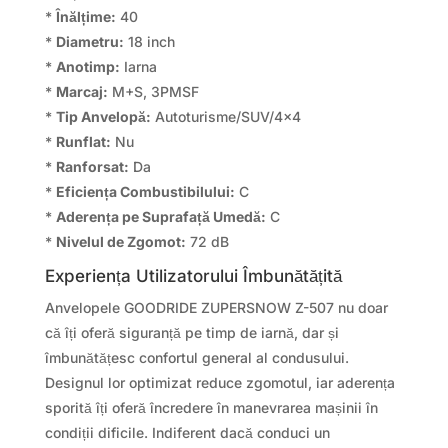
*
Înălțime:
40
*
Diametru:
18 inch
*
Anotimp:
Iarna
*
Marcaj:
M+S, 3PMSF
*
Tip Anvelopă:
Autoturisme/SUV/4×4
*
Runflat:
Nu
*
Ranforsat:
Da
*
Eficiența Combustibilului:
C
*
Aderența pe Suprafață Umedă:
C
*
Nivelul de Zgomot:
72 dB
Experiența Utilizatorului Îmbunătățită
Anvelopele GOODRIDE ZUPERSNOW Z-507 nu doar
că îți oferă siguranță pe timp de iarnă, dar și
îmbunătățesc confortul general al condusului.
Designul lor optimizat reduce zgomotul, iar aderența
sporită îți oferă încredere în manevrarea mașinii în
condiții dificile. Indiferent dacă conduci un