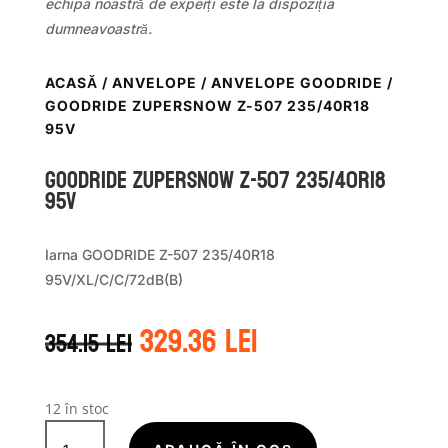
echipa noastră de experți este la dispoziția
dumneavoastră.
ACASĂ
/
ANVELOPE
/
ANVELOPE GOODRIDE
/
GOODRIDE ZUPERSNOW Z-507 235/40R18
95V
GOODRIDE ZUPERSNOW Z-507 235/40R18
95V
Iarna GOODRIDE Z-507 235/40R18
95V/XL/C/C/72dB(B)
Prețul
Prețul
329.36
lei
354.15
lei
inițial
curent
a
este:
fost:
329.36 lei.
354.15 lei.
12 în stoc
Cantitate