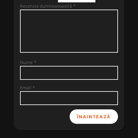
Recenzia dumneavoastră
*
Nume
*
Email
*
ÎNAINTEAZĂ