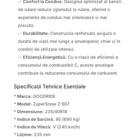
✅
Confort la Condus:
Designul optimizat al benzii
de rulare reduce zgomotul la rulare, oferind o
experiență de condus mai silențioasă și mai
plăcută.
✅
Durabilitate:
Construcția ranforsată asigură o
durată de viață mai lungă a anvelopelor, chiar și în
condiții de utilizare intensă.
✅
Eficiență Energetică:
Cu o clasă de eficiență a
consumului de combustibil C, aceste anvelope
contribuie la reducerea consumului de carburant.
Specificații Tehnice Esențiale
*
Marca:
GOODRIDE
*
Model:
ZuperSnow Z-507
*
Dimensiune:
235/40R18
*
Indice de Sarcină:
95 (690 kg)
*
Indice de Viteză:
V (240 km/h)
*
Lățime:
235 mm