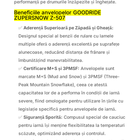
performanță pe drumurile înzăpezite și înghețate.
Beneficiile anvelopelor GOODRIDE
ZUPERSNOW Z-507
✅
Aderență Superioară pe Zăpadă și Gheață:
Designul special al benzii de rulare cu lamele
multiple oferă o aderență excelentă pe suprafețe
alunecoase, reducând distanța de frânare și
îmbunătățind manevrabilitatea.
✅
Certificare M+S și 3PMSF:
Anvelopele sunt
marcate M+S (Mud and Snow) și 3PMSF (Three-
Peak Mountain Snowflake), ceea ce atestă
capacitatea lor de a performa în condiții de iarnă
severe, fiind omologate pentru utilizare în țările cu
legislație specifică pentru anvelopele de iarnă.
✅
Siguranță Sporită:
Compusul special de cauciuc
pentru iarnă își menține flexibilitatea la temperaturi
scăzute, optimizând aderența și controlul.