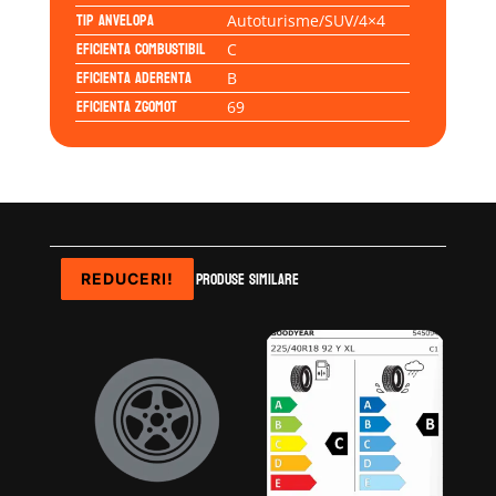
Tip anvelopa
Autoturisme/SUV/4×4
Eficienta Combustibil
C
Eficienta Aderenta
B
Eficienta Zgomot
69
Produse similare
REDUCERI!
REDUCERI!
REDUCERI!
REDUCERI!