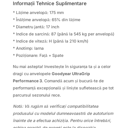
Informații Tehnice Suplimentare
* Lățime anvelopă: 175 mm
* Înălțime anvelopă: 65% din lățime
* Diametru jantă: 17 inch
* Indice de sarcină: 87 (până la 545 kg per anvelopă)
* Indice de viteză: H (până la 210 km/h)
* Anotimp: Iarna
* Poziționare: Față + Spate
Nu mai astepta! Investește în siguranța ta și a celor
dragi cu anvelopele
Goodyear UltraGrip
Performance 3
. Comandă acum și bucură-te de
performanță excepțională și liniște sufletească pe tot
parcursul sezonului rece.
Notă: Vă rugăm să verificați compatibilitatea
produsului cu modelul dumneavoastră de autoturism
înainte de a efectua achiziția. Pentru orice întrebări,
echipa noastră de experți este la dispoziția