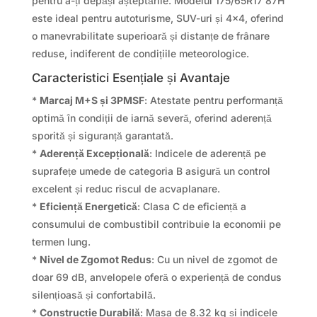
pentru a-ți depăși așteptările. Modelul 175/65R17 87H
este ideal pentru autoturisme, SUV-uri și 4×4, oferind
o manevrabilitate superioară și distanțe de frânare
reduse, indiferent de condițiile meteorologice.
Caracteristici Esențiale și Avantaje
*
Marcaj M+S și 3PMSF
: Atestate pentru performanță
optimă în condiții de iarnă severă, oferind aderență
sporită și siguranță garantată.
*
Aderență Excepțională
: Indicele de aderență pe
suprafețe umede de categoria B asigură un control
excelent și reduc riscul de acvaplanare.
*
Eficiență Energetică
: Clasa C de eficiență a
consumului de combustibil contribuie la economii pe
termen lung.
*
Nivel de Zgomot Redus
: Cu un nivel de zgomot de
doar 69 dB, anvelopele oferă o experiență de condus
silențioasă și confortabilă.
*
Construcție Durabilă
: Masa de 8.32 kg și indicele