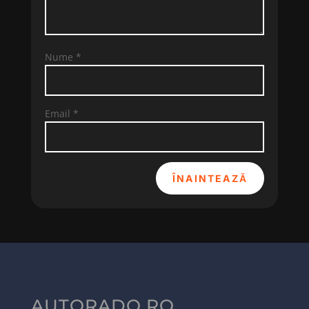
Nume
*
Email
*
ÎNAINTEAZĂ
AUTORADO.RO