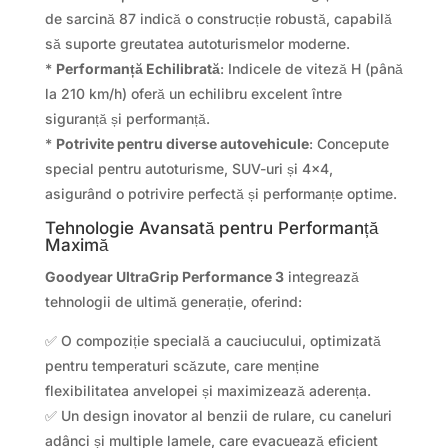
de sarcină 87 indică o construcție robustă, capabilă
să suporte greutatea autoturismelor moderne.
*
Performanță Echilibrată
: Indicele de viteză H (până
la 210 km/h) oferă un echilibru excelent între
siguranță și performanță.
*
Potrivite pentru diverse autovehicule
: Concepute
special pentru autoturisme, SUV-uri și 4×4,
asigurând o potrivire perfectă și performanțe optime.
Tehnologie Avansată pentru Performanță
Maximă
Goodyear UltraGrip Performance 3
integrează
tehnologii de ultimă generație, oferind:
✅ O compoziție specială a cauciucului, optimizată
pentru temperaturi scăzute, care menține
flexibilitatea anvelopei și maximizează aderența.
✅ Un design inovator al benzii de rulare, cu caneluri
adânci și multiple lamele, care evacuează eficient