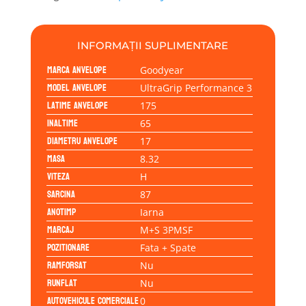
175/65R17
87H
INFORMAȚII SUPLIMENTARE
Marca anvelope
Goodyear
Model anvelope
UltraGrip Performance 3
Latime anvelope
175
Inaltime
65
Diametru anvelope
17
Masa
8.32
Viteza
H
Sarcina
87
Anotimp
Iarna
Marcaj
M+S 3PMSF
Pozitionare
Fata + Spate
Ramforsat
Nu
Runflat
Nu
Autovehicule comerciale
0