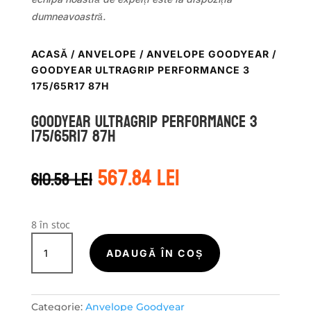
dumneavoastră.
ACASĂ
/
ANVELOPE
/
ANVELOPE GOODYEAR
/
GOODYEAR ULTRAGRIP PERFORMANCE 3
175/65R17 87H
Goodyear ULTRAGRIP PERFORMANCE 3
175/65R17 87H
Prețul
Prețul
567.84
lei
610.58
lei
inițial
curent
a
este:
fost:
567.84 lei.
610.58 lei.
8 în stoc
Cantitate
Goodyear
ADAUGĂ ÎN COȘ
ULTRAGRIP
PERFORMANCE
3
Categorie:
Anvelope Goodyear