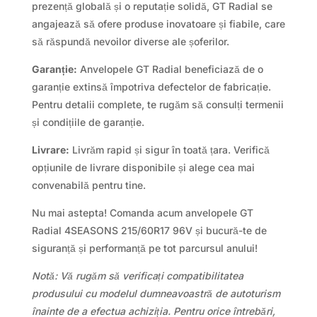
prezență globală și o reputație solidă, GT Radial se
angajează să ofere produse inovatoare și fiabile, care
să răspundă nevoilor diverse ale șoferilor.
Garanție:
Anvelopele GT Radial beneficiază de o
garanție extinsă împotriva defectelor de fabricație.
Pentru detalii complete, te rugăm să consulți termenii
și condițiile de garanție.
Livrare:
Livrăm rapid și sigur în toată țara. Verifică
opțiunile de livrare disponibile și alege cea mai
convenabilă pentru tine.
Nu mai astepta! Comanda acum anvelopele GT
Radial 4SEASONS 215/60R17 96V și bucură-te de
siguranță și performanță pe tot parcursul anului!
Notă: Vă rugăm să verificați compatibilitatea
produsului cu modelul dumneavoastră de autoturism
înainte de a efectua achiziția. Pentru orice întrebări,