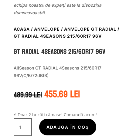
echipa noastră de experți este la dispoziția
dumneavoastră.
ACASĂ
/
ANVELOPE
/
ANVELOPE GT RADIAL
/
GT RADIAL 4SEASONS 215/60R17 96V
GT Radial 4SEASONS 215/60R17 96V
AllSeason GT-RADIAL 4Seasons 215/60R17
96V/C/B/72dB(B)
Prețul
Prețul
455.69
lei
489.99
lei
inițial
curent
a
este:
fost:
455.69 lei.
489.99 lei.
⚡ Doar 2 bucăți rămase! Comandă acum!
Cantitate
GT
ADAUGĂ ÎN COȘ
Radial