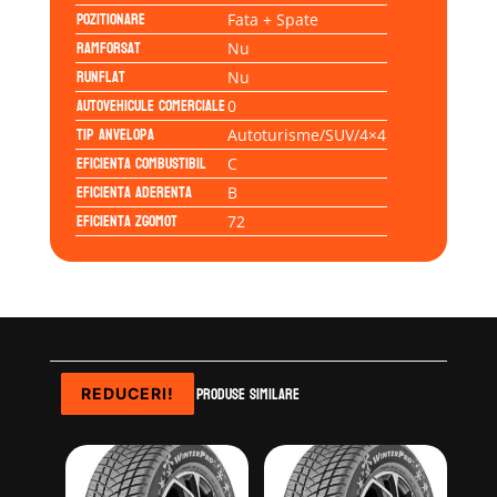
Pozitionare
Fata + Spate
Ramforsat
Nu
Runflat
Nu
Autovehicule comerciale
0
Tip anvelopa
Autoturisme/SUV/4×4
Eficienta Combustibil
C
Eficienta Aderenta
B
Eficienta Zgomot
72
Produse similare
REDUCERI!
REDUCERI!
REDUCERI!
REDUCERI!