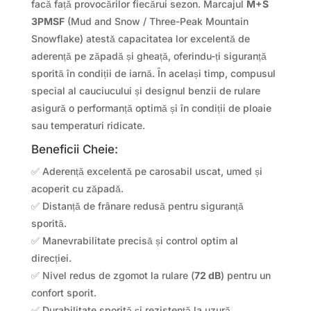
facă față provocărilor fiecărui sezon. Marcajul
M+S
3PMSF
(Mud and Snow / Three-Peak Mountain
Snowflake) atestă capacitatea lor excelentă de
aderență pe zăpadă și gheață, oferindu-ți siguranță
sporită în condiții de iarnă. În același timp, compusul
special al cauciucului și designul benzii de rulare
asigură o performanță optimă și în condiții de ploaie
sau temperaturi ridicate.
Beneficii Cheie:
✅ Aderență excelentă pe carosabil uscat, umed și
acoperit cu zăpadă.
✅ Distanță de frânare redusă pentru siguranță
sporită.
✅ Manevrabilitate precisă și control optim al
direcției.
✅ Nivel redus de zgomot la rulare (
72 dB
) pentru un
confort sporit.
✅ Durabilitate sporită și rezistență la uzură.