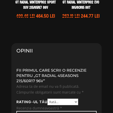
GT Radial WINTERPRO2 SPORT
GT Radial WINTERPRO2 EVO
SUV 215/65R17 99V
195/60R15 88T
Prețul
Prețul
Prețul
Prețul
499.46
lei
464.50
lei
263.19
lei
244.77
lei
inițial
curent
inițial
curent
a
este:
a
este:
fost:
464.50 lei.
fost:
244.77 
499.46 lei.
263.19 lei.
OPINII
FII PRIMUL CARE SCRII O RECENZIE
PENTRU „GT RADIAL 4SEASONS
215/60R17 96V”
Adresa ta de email nu va fi publicată.
Câmpurile obligatorii sunt marcate cu
*
RATING-UL TĂU
Recenzia dumneavoastră
*