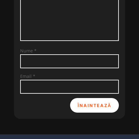
Nume
*
Email
*
ÎNAINTEAZĂ