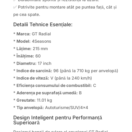
✅ Potrivite pentru montare atât pe puntea față, cât și
pe cea spate.
Detalii Tehnice Esențiale:
*
Marca:
GT Radial
*
Model:
4Seasons
*
Lățime:
215 mm
*
Înălțime:
60
*
Diametru:
17 inch
*
Indice de sarcină:
96 (până la 710 kg per anvelopă)
*
Indice de viteză:
V (până la 240 km/h)
*
Eficiența consumului de combustibil:
C
*
Aderența pe suprafață umedă:
B
*
Greutate:
11.01 kg
*
Tip anvelopă:
Autoturisme/SUV/4×4
Design Inteligent pentru Performanță
Superioară
Designul benzii de rulare al anvelopei GT Radial