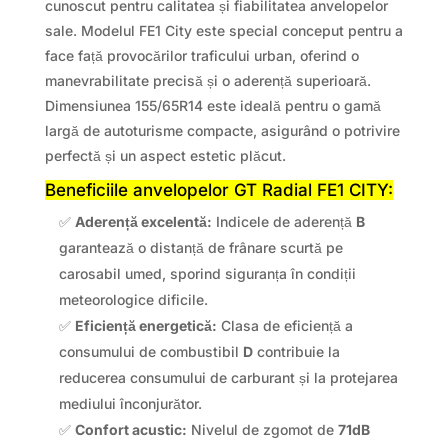
cunoscut pentru calitatea și fiabilitatea anvelopelor
sale. Modelul FE1 City este special conceput pentru a
face față provocărilor traficului urban, oferind o
manevrabilitate precisă și o aderență superioară.
Dimensiunea 155/65R14 este ideală pentru o gamă
largă de autoturisme compacte, asigurând o potrivire
perfectă și un aspect estetic plăcut.
Beneficiile anvelopelor GT Radial FE1 CITY:
✅
Aderență excelentă:
Indicele de aderență
B
garantează o distanță de frânare scurtă pe
carosabil umed, sporind siguranța în condiții
meteorologice dificile.
✅
Eficiență energetică:
Clasa de eficiență a
consumului de combustibil
D
contribuie la
reducerea consumului de carburant și la protejarea
mediului înconjurător.
✅
Confort acustic:
Nivelul de zgomot de
71dB