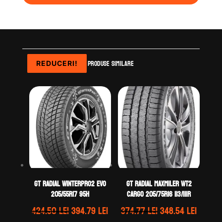
Produse similare
REDUCERI!
REDUCERI!
REDUCERI!
REDUCERI!
GT Radial WINTERPRO2 EVO
GT Radial MAXMILER WT2
205/55R17 95H
CARGO 205/75R16 113/111R
Prețul
Prețul
Prețul
Prețul
424.50
lei
394.79
lei
374.77
lei
348.54
lei