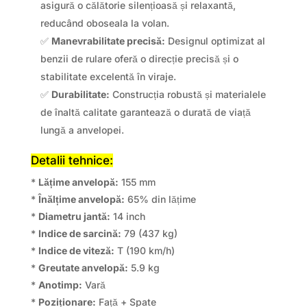
asigură o călătorie silențioasă și relaxantă,
reducând oboseala la volan.
✅
Manevrabilitate precisă:
Designul optimizat al
benzii de rulare oferă o direcție precisă și o
stabilitate excelentă în viraje.
✅
Durabilitate:
Construcția robustă și materialele
de înaltă calitate garantează o durată de viață
lungă a anvelopei.
Detalii tehnice:
*
Lățime anvelopă:
155 mm
*
Înălțime anvelopă:
65% din lățime
*
Diametru jantă:
14 inch
*
Indice de sarcină:
79 (437 kg)
*
Indice de viteză:
T (190 km/h)
*
Greutate anvelopă:
5.9 kg
*
Anotimp:
Vară
*
Poziționare:
Față + Spate