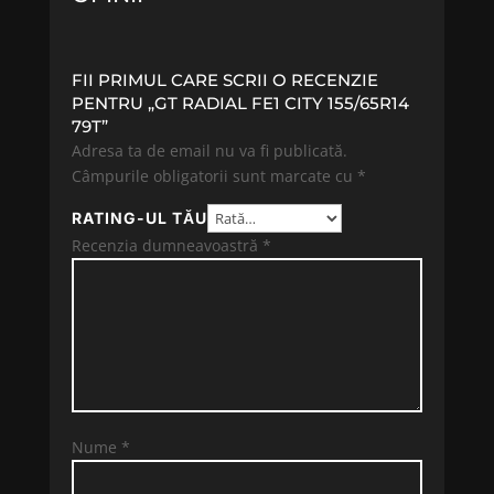
FII PRIMUL CARE SCRII O RECENZIE
PENTRU „GT RADIAL FE1 CITY 155/65R14
79T”
Adresa ta de email nu va fi publicată.
Câmpurile obligatorii sunt marcate cu
*
RATING-UL TĂU
Recenzia dumneavoastră
*
Nume
*