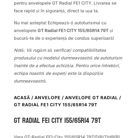
pentru anvelopele GT Radial FE1 CITY. Livrarea se
face rapid și în siguranță, direct la ușa ta.
Nu mai astepta! Echipează-ți autoturismul cu
anvelopele
GT Radial FE1 CITY 155/65R14 79T
și
bucură-te de o experiență de condus superioară!
Notă: Vă rugăm să verificați compatibilitatea
produsului cu modelul dumneavoastră de autoturism
înainte de a efectua achiziția. Pentru orice întrebări,
echipa noastră de experți este la dispoziția
dumneavoastră.
ACASĂ
/
ANVELOPE
/
ANVELOPE GT RADIAL
/
GT RADIAL FE1 CITY 155/65R14 79T
GT Radial FE1 CITY 155/65R14 79T
Vara GT-Radial FE1-City 155/65R14 79T/D/B/71dB(B)