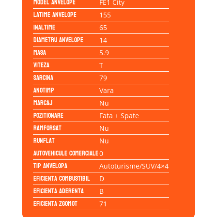
Model anvelope
FE1 City
Latime anvelope
155
Inaltime
65
Diametru anvelope
14
Masa
5.9
Viteza
T
Sarcina
79
Anotimp
Vara
Marcaj
Nu
Pozitionare
Fata + Spate
Ramforsat
Nu
Runflat
Nu
Autovehicule comerciale
0
Tip anvelopa
Autoturisme/SUV/4×4
Eficienta Combustibil
D
Eficienta Aderenta
B
Eficienta Zgomot
71