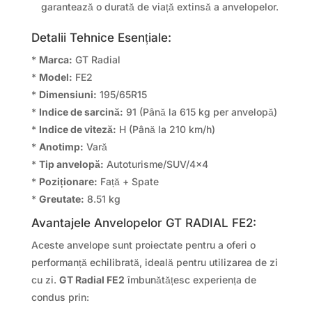
garantează o durată de viață extinsă a anvelopelor.
Detalii Tehnice Esențiale:
*
Marca:
GT Radial
*
Model:
FE2
*
Dimensiuni:
195/65R15
*
Indice de sarcină:
91 (Până la 615 kg per anvelopă)
*
Indice de viteză:
H (Până la 210 km/h)
*
Anotimp:
Vară
*
Tip anvelopă:
Autoturisme/SUV/4×4
*
Poziționare:
Față + Spate
*
Greutate:
8.51 kg
Avantajele Anvelopelor GT RADIAL FE2:
Aceste anvelope sunt proiectate pentru a oferi o
performanță echilibrată, ideală pentru utilizarea de zi
cu zi.
GT Radial FE2
îmbunătățesc experiența de
condus prin: