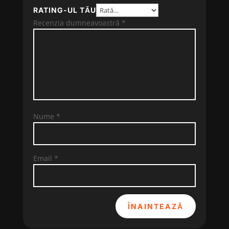
RATING-UL TĂU
Recenzia dumneavoastră
*
Nume
*
Email
*
ÎNAINTEAZĂ