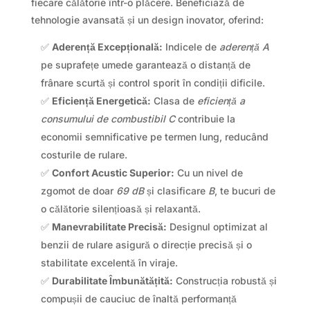
fiecare călătorie într-o plăcere. Beneficiază de
tehnologie avansată și un design inovator, oferind:
✅
Aderență Excepțională:
Indicele de
aderență A
pe suprafețe umede garantează o distanță de
frânare scurtă și control sporit în condiții dificile.
✅
Eficiență Energetică:
Clasa de
eficiență a
consumului de combustibil C
contribuie la
economii semnificative pe termen lung, reducând
costurile de rulare.
✅
Confort Acustic Superior:
Cu un nivel de
zgomot de doar
69 dB
și clasificare
B
, te bucuri de
o călătorie silențioasă și relaxantă.
✅
Manevrabilitate Precisă:
Designul optimizat al
benzii de rulare asigură o direcție precisă și o
stabilitate excelentă în viraje.
✅
Durabilitate Îmbunătățită:
Construcția robustă și
compușii de cauciuc de înaltă performanță