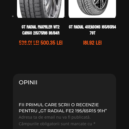
GT Radial MAXMILER WT2
GT Radial 4SEASONS 165/65R14
CARGO 215/75R16 116/114R
79T
Prețul
Prețul
538.01
lei
500.35
lei
181.92
lei
inițial
curent
a
este:
fost:
500.35 lei.
538.01 lei.
OPINII
FII PRIMUL CARE SCRII O RECENZIE
PENTRU „GT RADIAL FE2 195/65R15 91H”
Adresa ta de email nu va fi publicată.
Câmpurile obligatorii sunt marcate cu
*