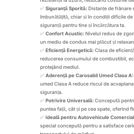
✅
Siguranță Sporită:
Distanțe de frânare s
îmbunătățită, chiar și în condiții dificile 
siguranță pentru tine și încărcătura ta.
✅
Confort Acustic:
Nivelul redus de zgom
un mediu de condus mai plăcut și relaxan
✅
Eficiență Energetică:
Clasa de eficiență
reducerea consumului de combustibil, ec
protejând mediul.
✅
Aderență pe Carosabil Umed Clasa A:
umed Clasa A reduce riscul de acvaplana
siguranța.
✅
Potrivire Universală:
Concepută pentru 
puntea față, cât și pe cea spate, oferind flex
✅
Ideală pentru Autovehicule Comercial
special concepută pentru a satisface cerin
transportului de mărfuri.