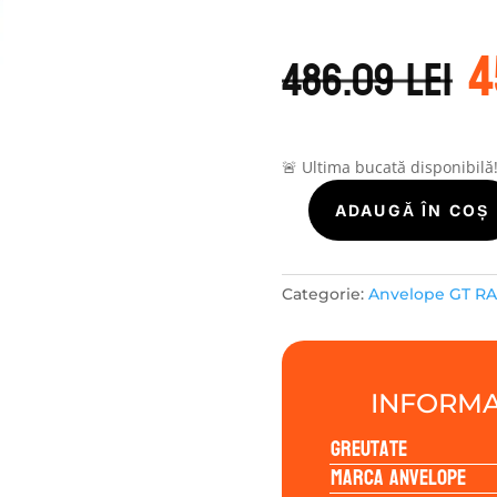
P
4
i
486.09
lei
a
f
4
🚨 Ultima bucată disponibilă
Cantitate
ADAUGĂ ÎN COȘ
GT
Radial
MAXMILER
Categorie:
Anvelope GT R
ALL
SEASON2
195/75R16
110/108R
INFORMA
Greutate
Marca anvelope