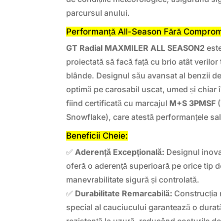
parcursul anului.
Performanță All-Season Fără Comprom
GT Radial MAXMILER ALL SEASON2
este
proiectată să facă față cu brio atât verilor t
blânde. Designul său avansat al benzii de
optimă pe carosabil uscat, umed și chiar î
fiind certificată cu marcajul
M+S 3PMSF
(
Snowflake), care atestă performanțele sa
Beneficii Cheie:
✅
Aderență Excepțională:
Designul inovat
oferă o aderență superioară pe orice tip 
manevrabilitate sigură și controlată.
✅
Durabilitate Remarcabilă:
Construcția 
special al cauciucului garantează o durată
rezistență la uzură, reducând costurile de