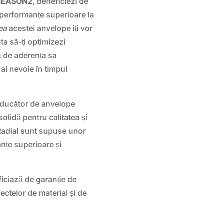
 SEASON2
, beneficiezi de
d performanțe superioare la
ea
acestei anvelope îți vor
uta să-ți optimizezi
tă de aderența sa
 ai nevoie în timpul
oducător de anvelope
solidă pentru calitatea și
Radial sunt supuse unor
nțe superioare și
iciază de garanție de
fectelor de material și de