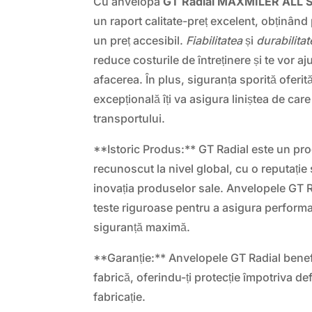
Cu anvelopa
GT Radial MAXMILER ALL
un raport calitate-preț excelent, obținân
un preț accesibil.
Fiabilitatea
și
durabilitat
reduce costurile de întreținere și te vor aj
afacerea. În plus, siguranța sporită oferi
excepțională îți va asigura liniștea de care
transportului.
**Istoric Produs:** GT Radial este un pr
recunoscut la nivel global, cu o reputație 
inovația produselor sale. Anvelopele GT 
teste riguroase pentru a asigura performa
siguranță maximă.
**Garanție:** Anvelopele GT Radial benef
fabrică, oferindu-ți protecție împotriva de
fabricație.