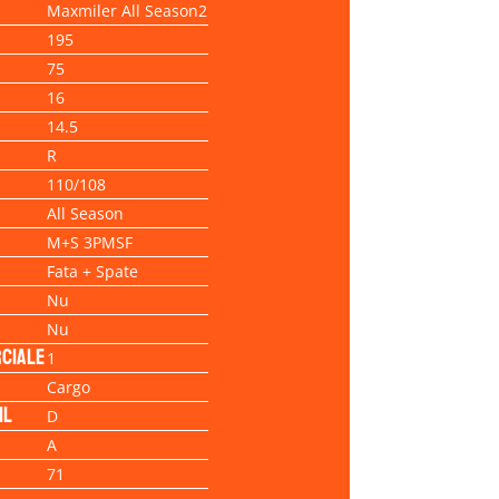
Maxmiler All Season2
195
75
16
14.5
R
110/108
All Season
M+S 3PMSF
Fata + Spate
Nu
Nu
ciale
1
Cargo
il
D
A
71