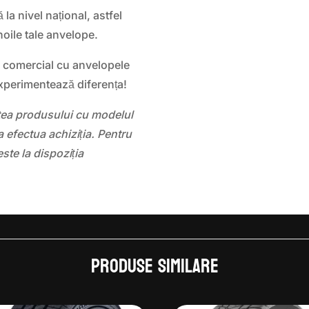
 la nivel național, astfel
noile tale anvelope.
l comercial cu anvelopele
xperimentează diferența!
atea produsului cu modelul
 efectua achiziția. Pentru
este la dispoziția
Produse similare