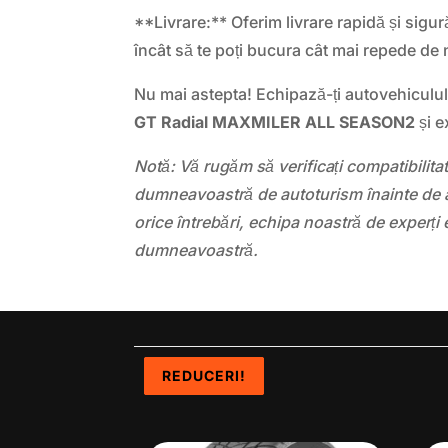
**Livrare:** Oferim livrare rapidă și sigură
încât să te poți bucura cât mai repede de 
Nu mai astepta! Echipază-ți autovehiculu
GT Radial MAXMILER ALL SEASON2
și e
Notă: Vă rugăm să verificați compatibilit
dumneavoastră de autoturism înainte de a
orice întrebări, echipa noastră de experți 
dumneavoastră.
REDUCERI!
REDUCERI!
REDUCERI!
REDUCERI!