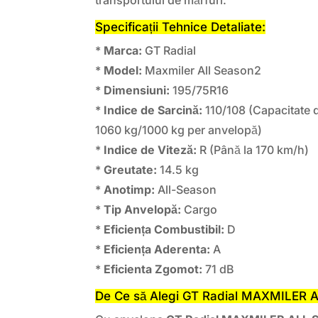
Specificații Tehnice Detaliate:
*
Marca:
GT Radial
*
Model:
Maxmiler All Season2
*
Dimensiuni:
195/75R16
*
Indice de Sarcină:
110/108 (Capacitate d
1060 kg/1000 kg per anvelopă)
*
Indice de Viteză:
R (Până la 170 km/h)
*
Greutate:
14.5 kg
*
Anotimp:
All-Season
*
Tip Anvelopă:
Cargo
*
Eficiența Combustibil:
D
*
Eficiența Aderenta:
A
*
Eficienta Zgomot:
71 dB
De Ce să Alegi GT Radial MAXMILER