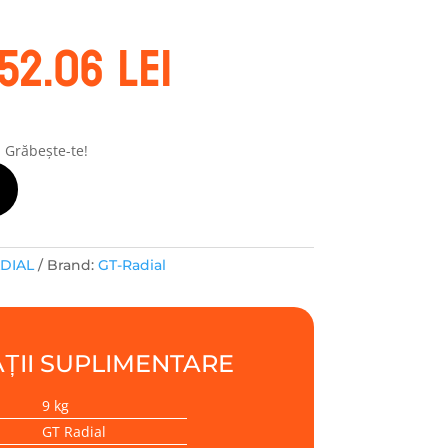
rețul
Prețul
52.06
lei
nițial
curent
este:
ost:
452.06 lei.
86.09 lei.
! Grăbește-te!
ADIAL
Brand:
GT-Radial
ȚII SUPLIMENTARE
9 kg
GT Radial