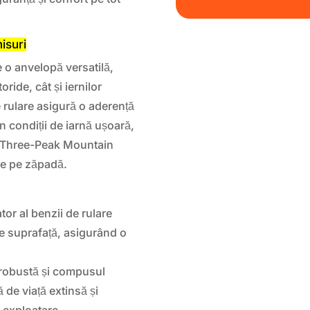
isuri
 o anvelopă versatilă,
oride, cât și iernilor
 rulare asigură o aderență
n condiții de iarnă ușoară,
Three-Peak Mountain
le pe zăpadă.
or al benzii de rulare
de suprafață, asigurând o
robustă și compusul
 de viață extinsă și
 exploatare.