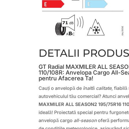
DETALII PRODU
GT Radial MAXMILER ALL SEASO
110/108R: Anvelopa Cargo All-Se
pentru Afacerea Ta!
Cauți o anvelopă de
înaltă calitate
, fiabil
autovehiculul tău comercial? Atunci anv
MAXMILER ALL SEASON2 195/75R16 11
ideală! Proiectată special pentru furgonete
anvelopă cargo
all-season
oferă performa
de condițiile meteorologice, asigurând sig