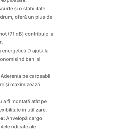
curte și o stabilitate
de drum, oferă un plus de
ot (71 dB) contribuie la
t.
 energetică D ajută la
onomisind bani și
Aderența pe carosabil
re și maximizează
a fi montată atât pe
ibilitate în utilizare.
e:
Anvelopă cargo
țele ridicate ale