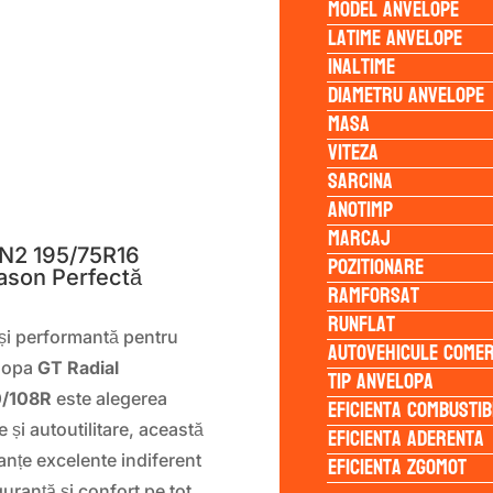
Model anvelope
Latime anvelope
Inaltime
Diametru anvelope
Masa
Viteza
Sarcina
S
Anotimp
Marcaj
N2 195/75R16
Pozitionare
ason Perfectă
Ramforsat
Runflat
ă și performantă pentru
Autovehicule comer
elopa
GT Radial
Tip anvelopa
0/108R
este alegerea
Eficienta Combustib
 și autoutilitare, această
Eficienta Aderenta
Eficienta Zgomot
nțe excelente indiferent
uranță și confort pe tot