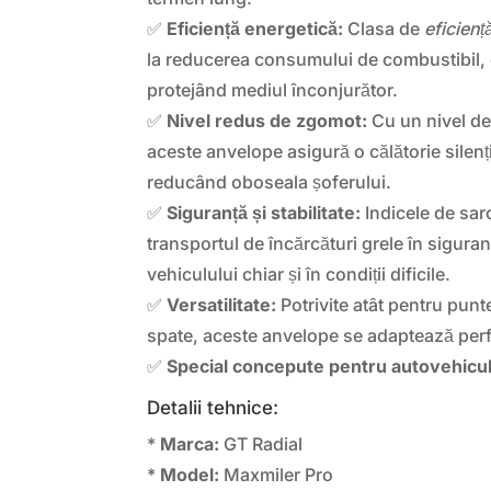
✅
Eficiență energetică:
Clasa de
eficienț
la reducerea consumului de combustibil,
protejând mediul înconjurător.
✅
Nivel redus de zgomot:
Cu un nivel d
aceste anvelope asigură o călătorie silenț
reducând oboseala șoferului.
✅
Siguranță și stabilitate:
Indicele de sar
transportul de încărcături grele în siguran
vehiculului chiar și în condiții dificile.
✅
Versatilitate:
Potrivite atât pentru punte
spate, aceste anvelope se adaptează perfe
✅
Special concepute pentru autovehicu
Detalii tehnice:
*
Marca:
GT Radial
*
Model:
Maxmiler Pro