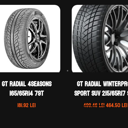
GT Radial 4SEASONS
GT Radial WINTERP
165/65R14 79T
SPORT SUV 215/65R17
Prețul
181.92
lei
499.46
lei
464.50
lei
inițial
a
fost: