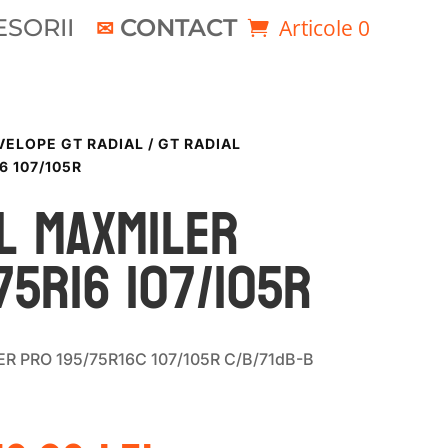
SORII
CONTACT
Articole 0
VELOPE GT RADIAL
/ GT RADIAL
6 107/105R
l MAXMILER
75R16 107/105R
R PRO 195/75R16C 107/105R C/B/71dB-B
rețul
Prețul