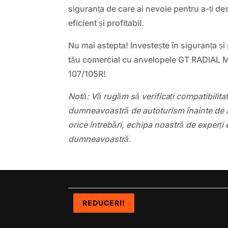
siguranța de care ai nevoie pentru a-ți de
eficient și profitabil.
Nu mai astepta! Investește în siguranța și
tău comercial cu anvelopele GT RADIAL
107/105R!
Notă: Vă rugăm să verificați compatibilit
dumneavoastră de autoturism înainte de a
orice întrebări, echipa noastră de experți 
dumneavoastră.
REDUCERI!
REDUCERI!