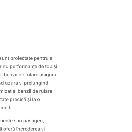
sunt proiectate pentru a
ferind performanțe de top și
al benzii de rulare asigură
ând uzura și prelungind
mizat al benzii de rulare
ate precisă și la o
 umed.
amente sau pasageri,
ți oferă încrederea și