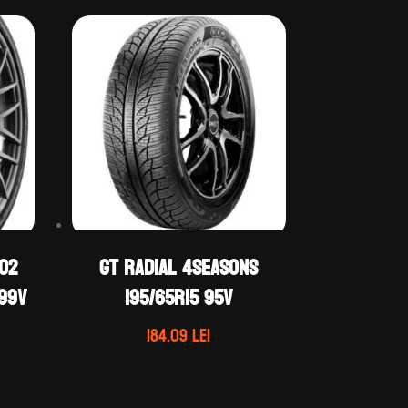
RO2
GT Radial 4SEASONS
 99V
195/65R15 95V
Prețul
184.09
lei
curent
este:
464.50 lei.