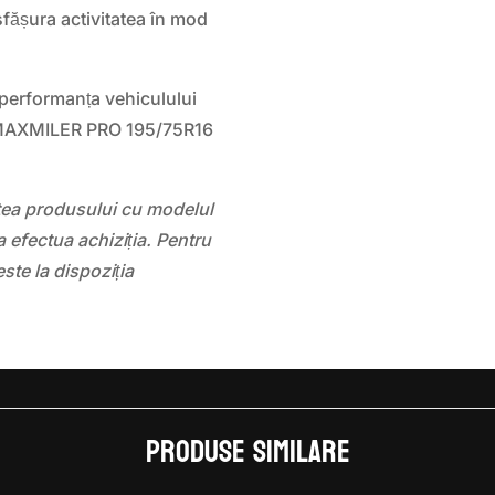
sfășura activitatea în mod
 performanța vehiculului
 MAXMILER PRO 195/75R16
atea produsului cu modelul
 efectua achiziția. Pentru
este la dispoziția
Produse similare