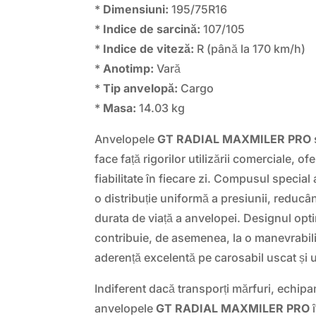
*
Dimensiuni:
195/75R16
*
Indice de sarcină:
107/105
*
Indice de viteză:
R (până la 170 km/h)
*
Anotimp:
Vară
*
Tip anvelopă:
Cargo
*
Masa:
14.03 kg
Anvelopele
GT RADIAL MAXMILER PRO
face față rigorilor utilizării comerciale, o
fiabilitate în fiecare zi. Compusul special 
o distribuție uniformă a presiunii, reduc
durata de viață a anvelopei. Designul opti
contribuie, de asemenea, la o manevrabilit
aderență excelentă pe carosabil uscat și
Indiferent dacă transporți mărfuri, echip
anvelopele
GT RADIAL MAXMILER PRO
î