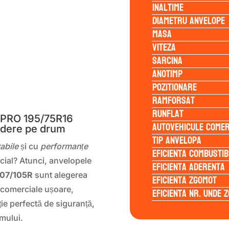
Inaltime
Diametru anvelope
Masa
Viteza
Sarcina
Anotimp
Pozitionare
S
Ramforsat
Runflat
PRO 195/75R16
Autovehicule comer
redere pe drum
Tip anvelopa
abile
și cu
performanțe
Eficienta Combustib
cial? Atunci, anvelopele
Eficienta Aderenta
07/105R
sunt alegerea
Eficienta Zgomot
e comerciale ușoare,
Eficienta Nr. Unde 
ie perfectă de siguranță,
umului.