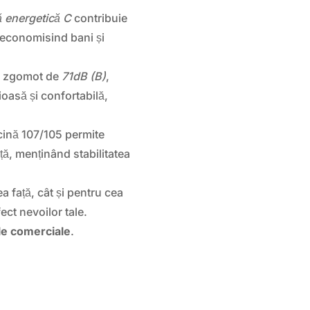
ă energetică C
contribuie
 economisind bani și
e zgomot de
71dB (B)
,
ioasă și confortabilă,
cină 107/105 permite
ță, menținând stabilitatea
a față, cât și pentru cea
ct nevoilor tale.
le comerciale
.