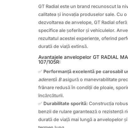
GT Radial este un brand recunoscut la ni
calitatea și inovația produselor sale. Cu o
dezvoltarea de anvelope, GT Radial oferă 
specifice ale șoferilor și vehiculelor. An
rezultatul acestei experiențe, oferind per
durată de viață extinsă.
Avantajele anvelopelor GT RADIAL M
107/105R:
✅
Performanță excelentă pe carosabil u
aderență B
asigură o manevrabilitate preci
frânare redusă în condiții de ploaie, spori
încărcăturii.
✅
Durabilitate sporită:
Construcția robust
benzii de rulare garantează o rezistență ri
durată de viață mai lungă a anvelopelor ș
termen lung.