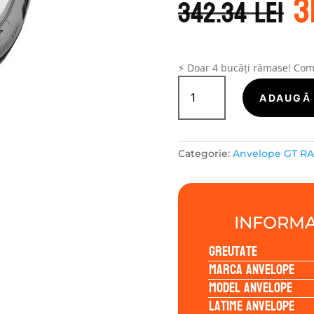
3
i
342.34
lei
a
f
3
⚡ Doar 4 bucăți rămase! Co
Cantitate
GT
ADAUGĂ 
Radial
MAXMILER
PRO
Categorie:
Anvelope GT R
195/75R16
107/105R
INFORMA
Greutate
Marca anvelope
Model anvelope
Latime anvelope