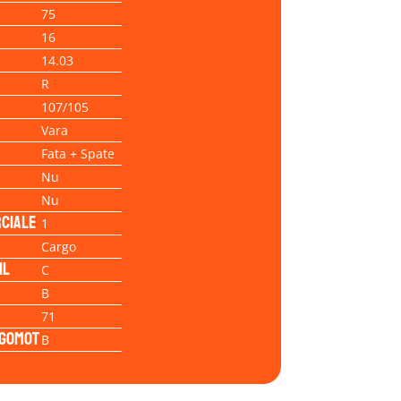
75
16
14.03
R
107/105
Vara
Fata + Spate
Nu
Nu
ciale
1
Cargo
il
C
B
71
Zgomot
B