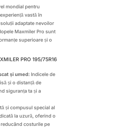
vel mondial pentru
 experiență vastă în
soluții adaptate nevoilor
velopele Maxmiler Pro sunt
formanțe superioare și o
AXMILER PRO 195/75R16
scat și umed:
Indicele de
să și o distanță de
nd siguranța ta și a
ă și compusul special al
dicată la uzură, oferind o
i reducând costurile pe