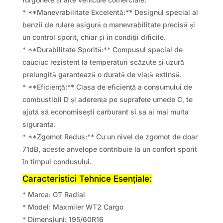
* **Manevrabilitate Excelentă:** Designul special al
benzii de rulare asigură o manevrabilitate precisă și
un control sporit, chiar și în condiții dificile.
* **Durabilitate Sporită:** Compusul special de
cauciuc rezistent la temperaturi scăzute și uzură
prelungită garantează o durată de viață extinsă.
* **Eficiență:** Clasa de eficiență a consumului de
combustibil D și aderența pe suprafețe umede C, te
ajută să economisești carburant si sa ai mai multa
siguranta.
* **Zgomot Redus:** Cu un nivel de zgomot de doar
71dB, aceste anvelope contribuie la un confort sporit
în timpul condusului.
Caracteristici Tehnice Esențiale:
* Marca: GT Radial
* Model: Maxmiler WT2 Cargo
* Dimensiuni: 195/60R16