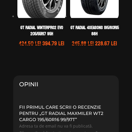
GT Radial WINTERPRO2 EVO
GT Radial 4SEASONS 195/60R15
205/55R17 95H
88H
Prețul
Prețul
Prețul
Prețul
424.50
lei
394.79
lei
245.88
lei
228.67
lei
inițial
curent
inițial
curen
a
este:
a
este:
fost:
394.79 lei.
fost:
228.67 
424.50 lei.
245.88 lei.
OPINII
FII PRIMUL CARE SCRII O RECENZIE
PENTRU „GT RADIAL MAXMILER WT2
CARGO 195/60R16 99/97T”
Adresa ta de email nu va fi publicată.