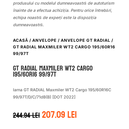
produsului cu modelul dumneavoastră de autoturism
înainte de a efectua achiziția. Pentru orice întrebări,
echipa noastră de experți este la dispoziția
dumneavoastră.
ACASĂ
/
ANVELOPE
/
ANVELOPE GT RADIAL
/
GT RADIAL MAXMILER WT2 CARGO 195/60R16
99/97T
GT Radial MAXMILER WT2 CARGO
195/60R16 99/97T
Iarna GT RADIAL Maxmiler WT2 Cargo 195/60R16C
99/97T/D/C/71dB(B) [DOT 2022]
Prețul
Prețul
207.09
lei
244.94
lei
inițial
curent
a
este: