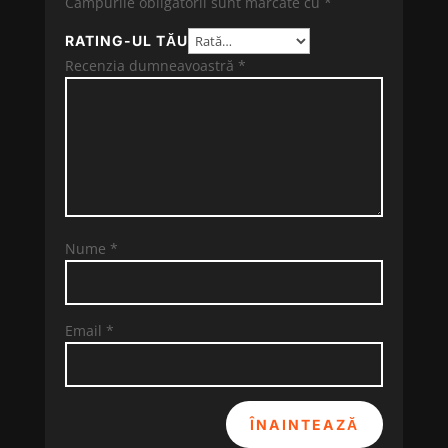
Câmpurile obligatorii sunt marcate cu
*
RATING-UL TĂU
Recenzia dumneavoastră
*
Nume
*
Email
*
ÎNAINTEAZĂ