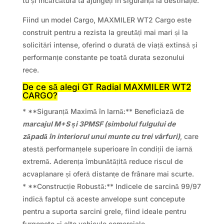
tu și încărcătura ta ajungeți în siguranță la destinație.
Fiind un model Cargo, MAXMILER WT2 Cargo este
construit pentru a rezista la greutăți mai mari și la
solicitări intense, oferind o durată de viață extinsă și
performanțe constante pe toată durata sezonului
rece.
De ce să alegi GT Radial MAXMILER WT2
CARGO?
* **Siguranță Maximă în Iarnă:** Beneficiază de
marcajul M+S și 3PMSF (simbolul fulgului de
zăpadă în interiorul unui munte cu trei vârfuri)
, care
atestă performanțele superioare în condiții de iarnă
extremă. Aderența îmbunătățită reduce riscul de
acvaplanare și oferă distanțe de frânare mai scurte.
* **Construcție Robustă:** Indicele de sarcină 99/97
indică faptul că aceste anvelope sunt concepute
pentru a suporta sarcini grele, fiind ideale pentru
furgonete și alte vehicule comerciale.