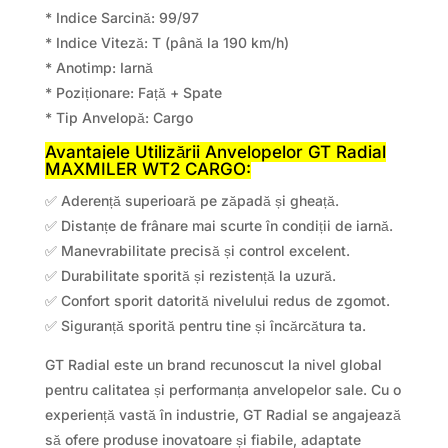
* Indice Sarcină: 99/97
* Indice Viteză: T (până la 190 km/h)
* Anotimp: Iarnă
* Poziționare: Față + Spate
* Tip Anvelopă: Cargo
Avantajele Utilizării Anvelopelor GT Radial
MAXMILER WT2 CARGO:
✅ Aderență superioară pe zăpadă și gheață.
✅ Distanțe de frânare mai scurte în condiții de iarnă.
✅ Manevrabilitate precisă și control excelent.
✅ Durabilitate sporită și rezistență la uzură.
✅ Confort sporit datorită nivelului redus de zgomot.
✅ Siguranță sporită pentru tine și încărcătura ta.
GT Radial este un brand recunoscut la nivel global
pentru calitatea și performanța anvelopelor sale. Cu o
experiență vastă în industrie, GT Radial se angajează
să ofere produse inovatoare și fiabile, adaptate