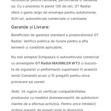
sa. Cu o prezență în peste 130 de țări, GT Radial
oferă o gamă largă de anvelope pentru autoturisme,
SUV-uri, autovehicule comerciale și camioane.
Garanție și Livrare:
Beneficiezi de garanția standard a producătorului GT
Radial. Verifică politica de livrare pentru a afla
termenii și condițiile aplicabile.
Nu mai astepta! Echipează-ți autovehiculul comercial
cu anvelopele
GT Radial MAXMILER WT3
și bucură-
te de siguranță și performanță superioară în această
iarnă! Comandă acum și fii pregătit pentru orice
provocare pe șosea!
Notă: Vă rugăm să verificați compatibilitatea
produsului cu modelul dumneavoastră de autoturism
înainte de a efectua achiziția. Pentru orice întrebări,
echipa noastră de experți este la dispoziția