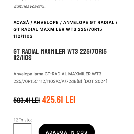
dumneavoastră.
ACASĂ
/
ANVELOPE
/
ANVELOPE GT RADIAL
/
GT RADIAL MAXMILER WT3 225/70R15
112/110S
GT Radial MAXMILER WT3 225/70R15
112/110S
Anvelopa Iarna GT-RADIAL MAXMILER WT3
225/70R15C 112/110S/C/A/72dB(B) [DOT 2024]
Prețul
Prețul
425.61
lei
503.41
lei
inițial
curent
a
este:
fost:
425.61 lei.
503.41 lei.
12 în stoc
Cantitate
GT
ADAUGĂ ÎN COȘ