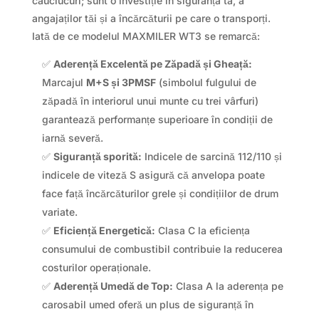
cauciucuri; sunt o investiție în siguranța ta, a
angajaților tăi și a încărcăturii pe care o transporți.
Iată de ce modelul MAXMILER WT3 se remarcă:
✅
Aderență Excelentă pe Zăpadă și Gheață:
Marcajul
M+S și 3PMSF
(simbolul fulgului de
zăpadă în interiorul unui munte cu trei vârfuri)
garantează performanțe superioare în condiții de
iarnă severă.
✅
Siguranță sporită:
Indicele de sarcină 112/110 și
indicele de viteză S asigură că anvelopa poate
face față încărcăturilor grele și condițiilor de drum
variate.
✅
Eficiență Energetică:
Clasa C la eficiența
consumului de combustibil contribuie la reducerea
costurilor operaționale.
✅
Aderență Umedă de Top:
Clasa A la aderența pe
carosabil umed oferă un plus de siguranță în