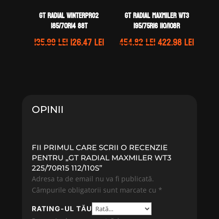
GT Radial WINTERPRO2
GT Radial MAXMILER WT3
185/70R14 88T
195/75R16 110/108R
Prețul
Prețul
Prețul
Prețul
135.99
lei
126.47
lei
454.82
lei
422.98
lei
inițial
curent
inițial
curen
a
este:
a
este:
fost:
126.47 lei.
fost:
422.98 
135.99 lei.
454.82 lei.
OPINII
FII PRIMUL CARE SCRII O RECENZIE
PENTRU „GT RADIAL MAXMILER WT3
225/70R15 112/110S”
Adresa ta de email nu va fi publicată.
Câmpurile obligatorii sunt marcate cu
*
RATING-UL TĂU