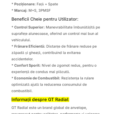
*
Poziționare:
Față + Spate
*
Marcaj:
M+S, 3PMSF
Beneficii Cheie pentru Utilizator:
*
Control Superior:
Manevrabilitate îmbunătățită pe
suprafețe alunecoase, oferind un control mai bun al
vehiculului.
*
Frânare Eficientă:
Distanțe de frânare reduse pe
zăpadă și gheață, contribuind la evitarea
accidentelor.
*
Confort Sporit:
Nivel de zgomot redus, pentru o
experiență de condus mai plăcută.
*
Economie de Combustibil:
Rezistența la rulare
optimizată ajută la reducerea consumului de
combustibil.
Informații despre GT Radial:
GT Radial este un brand global de anvelope,
recunoscut pentru calitatea, performanța și valoarea