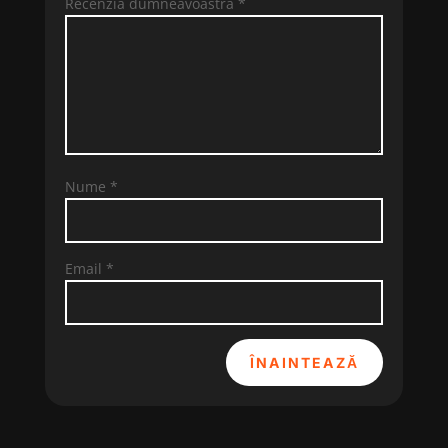
Recenzia dumneavoastră
*
Nume
*
Email
*
ÎNAINTEAZĂ