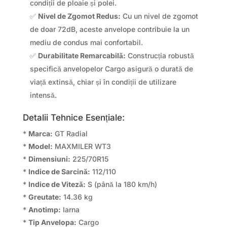
condiții de ploaie și polei.
✅
Nivel de Zgomot Redus:
Cu un nivel de zgomot
de doar 72dB, aceste anvelope contribuie la un
mediu de condus mai confortabil.
✅
Durabilitate Remarcabilă:
Construcția robustă
specifică anvelopelor Cargo asigură o durată de
viață extinsă, chiar și în condiții de utilizare
intensă.
Detalii Tehnice Esențiale:
*
Marca:
GT Radial
*
Model:
MAXMILER WT3
*
Dimensiuni:
225/70R15
*
Indice de Sarcină:
112/110
*
Indice de Viteză:
S (până la 180 km/h)
*
Greutate:
14.36 kg
*
Anotimp:
Iarna
*
Tip Anvelopa:
Cargo