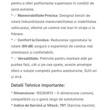
pentru a oferi performanțe superioare în condiții de
iarnă extreme.
* ✅
Manevrabilitate Precisa:
Designul benzii de
rulare îmbunătățește manevrabilitatea și stabilitatea
vehiculului, oferind un control mai bun în viraje și la
frânare.
* ✅
Confort la Condus:
Reducerea zgomotului la
rulare (
69 dB
) asigură o experiență de condus mai
silențioasă și confortabilă.
* ✅
Versatilitate:
Potrivite pentru montare atât pe
puntea față, cât și pe cea spate, aceste anvelope
oferă o soluție completă pentru autoturisme, SUV-uri
și 4×4.
Detalii Tehnice Importante:
*
Dimensiune:
155/80R13 – O dimensiune comună,
compatibilă cu o gamă largă de autoturisme.
*
Indice de Sarcină și Viteză:
79T
(Sarcina maximă: