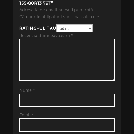
155/80R13 79T”
Adresa ta de email nu va fi publicată.
Câmpurile obligatorii sunt marcate cu
*
RATING-UL TĂU
Recenzia dumneavoastră
*
Nume
*
Email
*