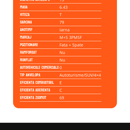
Masa
6.43
Viteza
T
Sarcina
79
Anotimp
Iarna
Marcaj
M+S 3PMSF
Pozitionare
Fata + Spate
Ramforsat
Nu
Runflat
Nu
Autovehicule comerciale
0
Tip anvelopa
Autoturisme/SUV/4×4
Eficienta Combustibil
E
Eficienta Aderenta
C
Eficienta Zgomot
69