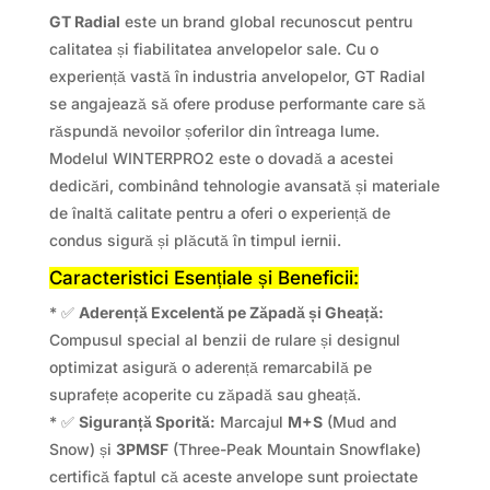
GT Radial
este un brand global recunoscut pentru
calitatea și fiabilitatea anvelopelor sale. Cu o
experiență vastă în industria anvelopelor, GT Radial
se angajează să ofere produse performante care să
răspundă nevoilor șoferilor din întreaga lume.
Modelul WINTERPRO2 este o dovadă a acestei
dedicări, combinând tehnologie avansată și materiale
de înaltă calitate pentru a oferi o experiență de
condus sigură și plăcută în timpul iernii.
Caracteristici Esențiale și Beneficii:
* ✅
Aderență Excelentă pe Zăpadă și Gheață:
Compusul special al benzii de rulare și designul
optimizat asigură o aderență remarcabilă pe
suprafețe acoperite cu zăpadă sau gheață.
* ✅
Siguranță Sporită:
Marcajul
M+S
(Mud and
Snow) și
3PMSF
(Three-Peak Mountain Snowflake)
certifică faptul că aceste anvelope sunt proiectate