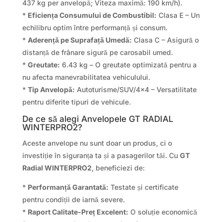
437 kg per anvelopă; Viteza maximă: 190 km/h).
*
Eficiența Consumului de Combustibil:
Clasa E – Un
echilibru optim între performanță și consum.
*
Aderență pe Suprafață Umedă:
Clasa C – Asigură o
distanță de frânare sigură pe carosabil umed.
*
Greutate:
6.43 kg – O greutate optimizată pentru a
nu afecta manevrabilitatea vehiculului.
*
Tip Anvelopă:
Autoturisme/SUV/4×4 – Versatilitate
pentru diferite tipuri de vehicule.
De ce să alegi Anvelopele GT RADIAL
WINTERPRO2?
Aceste anvelope nu sunt doar un produs, ci o
investiție în siguranța ta și a pasagerilor tăi. Cu
GT
Radial WINTERPRO2
, beneficiezi de:
*
Performanță Garantată:
Testate și certificate
pentru condiții de iarnă severe.
*
Raport Calitate-Preț Excelent:
O soluție economică