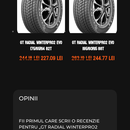
GT Radial WINTERPRO2 EVO
GT Radial WINTERPRO2 EVO
175/65R14 82T
195/60R15 88T
Prețul
Prețul
Prețul
Prețul
244.18
lei
227.09
lei
263.19
lei
244.77
lei
inițial
curent
inițial
curent
a
este:
a
este:
fost:
227.09 lei.
fost:
244.77 
244.18 lei.
263.19 lei.
OPINII
FII PRIMUL CARE SCRII O RECENZIE
PENTRU „GT RADIAL WINTERPRO2