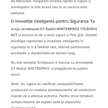
de fabricație. Asigurăm livrarea rapidă și sigură a
anvelopelor la tine acasă sau la un service auto
partener.
O Investiție Inteligentă pentru Siguranța Ta
Alege
anvelopele GT Radial WINTERPRO2 175/65R14
82T
și bucură-te de o iarnă sigură și fără griji. Aceste
anvelope reprezintă o investiție inteligentă în
siguranța ta și a familiei tale, oferind performanțe
excelente și durabilitate pe termen lung.
Nu mai astepta! Echipează-ți mașina cu anvelopele
GT Radial WINTERPRO2 și pregătește-te pentru
iarnă!
Notă: Vă rugăm să verificați compatibilitatea
produsului cu modelul dumneavoastră de autoturism
înainte de a efectua achiziția. Pentru orice întrebări,
echipa noastră de experți este la dispoziția
dumneavoastră.