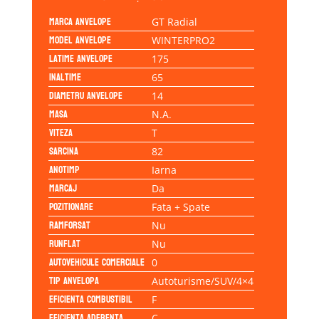
Marca anvelope
GT Radial
Model anvelope
WINTERPRO2
Latime anvelope
175
Inaltime
65
Diametru anvelope
14
Masa
N.A.
Viteza
T
Sarcina
82
Anotimp
Iarna
Marcaj
Da
Pozitionare
Fata + Spate
Ramforsat
Nu
Runflat
Nu
Autovehicule comerciale
0
Tip anvelopa
Autoturisme/SUV/4×4
Eficienta Combustibil
F
Eficienta Aderenta
C