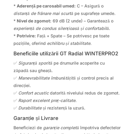
*
Aderență pe carosabil umed:
C – Asigură o
distanță de frânare mai scurtă
pe suprafețe umede.
*
Nivel de zgomot:
69 dB (2 unde) – Garantează o
experiență de condus silențioasă și confortabilă
.
*
Potrivire:
Față + Spate – Se potrivesc pe toate
pozițiile, oferind
echilibru și stabilitate
.
Beneficiile utilizării GT Radial WINTERPRO2
✅
Siguranță sporită
pe drumurile acoperite cu
zăpadă sau gheață.
✅
Manevrabilitate îmbunătățită
și control precis al
direcției.
✅
Confort acustic
datorită nivelului redus de zgomot.
✅
Raport excelent preț-calitate
.
✅
Durabilitate
și rezistență la uzură.
Garanție și Livrare
Beneficiezi de
garanție completă
împotriva defectelor