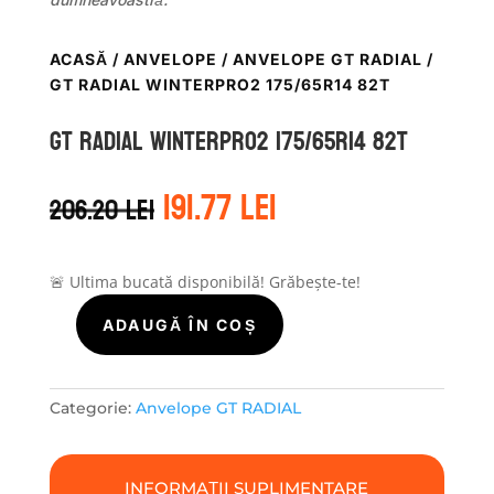
ACASĂ
/
ANVELOPE
/
ANVELOPE GT RADIAL
/
GT RADIAL WINTERPRO2 175/65R14 82T
GT Radial WINTERPRO2 175/65R14 82T
Prețul
Prețul
191.77
lei
206.20
lei
inițial
curent
a
este:
fost:
191.77 lei.
206.20 lei.
🚨 Ultima bucată disponibilă! Grăbește-te!
ADAUGĂ ÎN COȘ
Cantitate
GT
Radial
WINTERPRO2
Categorie:
Anvelope GT RADIAL
175/65R14
82T
INFORMAȚII SUPLIMENTARE