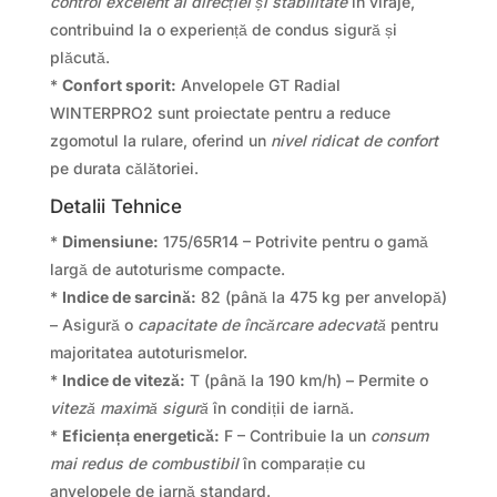
control excelent al direcției și stabilitate
în viraje,
contribuind la o experiență de condus sigură și
plăcută.
*
Confort sporit:
Anvelopele GT Radial
WINTERPRO2 sunt proiectate pentru a reduce
zgomotul la rulare, oferind un
nivel ridicat de confort
pe durata călătoriei.
Detalii Tehnice
*
Dimensiune:
175/65R14 – Potrivite pentru o gamă
largă de autoturisme compacte.
*
Indice de sarcină:
82 (până la 475 kg per anvelopă)
– Asigură o
capacitate de încărcare adecvată
pentru
majoritatea autoturismelor.
*
Indice de viteză:
T (până la 190 km/h) – Permite o
viteză maximă sigură
în condiții de iarnă.
*
Eficiența energetică:
F – Contribuie la un
consum
mai redus de combustibil
în comparație cu
anvelopele de iarnă standard.