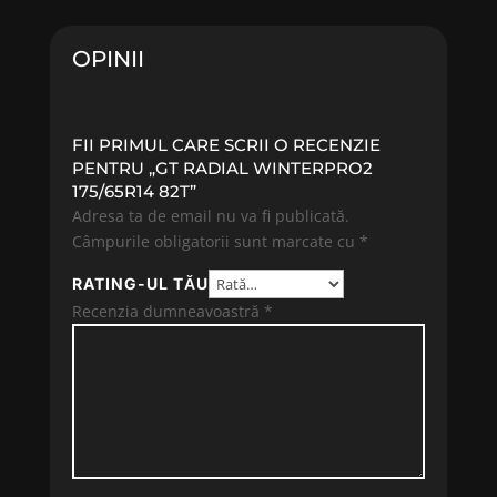
454.82 lei.
289.49 lei.
OPINII
FII PRIMUL CARE SCRII O RECENZIE
PENTRU „GT RADIAL WINTERPRO2
175/65R14 82T”
Adresa ta de email nu va fi publicată.
Câmpurile obligatorii sunt marcate cu
*
RATING-UL TĂU
Recenzia dumneavoastră
*