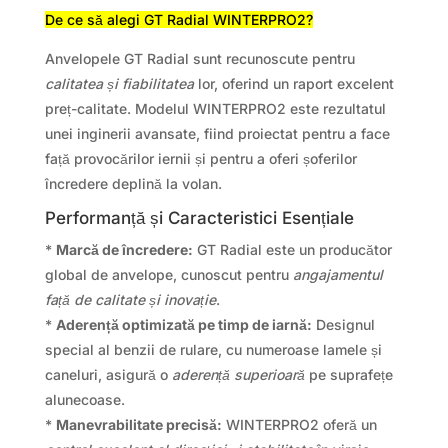
De ce să alegi GT Radial WINTERPRO2?
Anvelopele GT Radial sunt recunoscute pentru
calitatea și fiabilitatea
lor, oferind un raport excelent
preț-calitate. Modelul WINTERPRO2 este rezultatul
unei inginerii avansate, fiind proiectat pentru a face
față provocărilor iernii și pentru a oferi șoferilor
încredere deplină la volan.
Performanță și Caracteristici Esențiale
*
Marcă de încredere:
GT Radial este un producător
global de anvelope, cunoscut pentru
angajamentul
față de calitate și inovație
.
*
Aderență optimizată pe timp de iarnă:
Designul
special al benzii de rulare, cu numeroase lamele și
caneluri, asigură o
aderență superioară
pe suprafețe
alunecoase.
*
Manevrabilitate precisă:
WINTERPRO2 oferă un