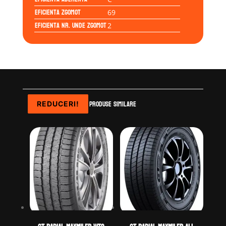
Eficienta Zgomot
69
Eficienta Nr. Unde Zgomot
2
Produse similare
REDUCERI!
REDUCERI!
REDUCERI!
REDUCERI!