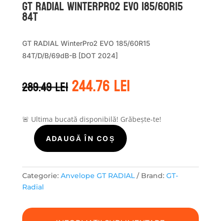
GT Radial WINTERPRO2 EVO 185/60R15
84T
GT RADIAL WinterPro2 EVO 185/60R15
84T/D/B/69dB-B [DOT 2024]
Prețul
Prețul
244.76
lei
289.49
lei
inițial
curent
a
este:
fost:
244.76 lei.
289.49 lei.
🚨 Ultima bucată disponibilă! Grăbește-te!
ADAUGĂ ÎN COȘ
Cantitate
GT
Radial
WINTERPRO2
Categorie:
Anvelope GT RADIAL
Brand:
GT-
EVO
Radial
185/60R15
84T