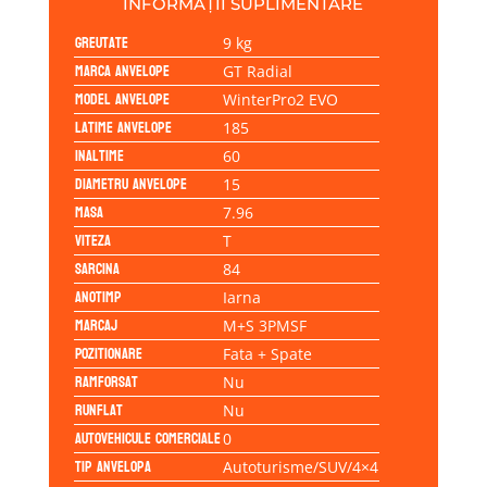
INFORMAȚII SUPLIMENTARE
Greutate
9 kg
Marca anvelope
GT Radial
Model anvelope
WinterPro2 EVO
Latime anvelope
185
Inaltime
60
Diametru anvelope
15
Masa
7.96
Viteza
T
Sarcina
84
Anotimp
Iarna
Marcaj
M+S 3PMSF
Pozitionare
Fata + Spate
Ramforsat
Nu
Runflat
Nu
Autovehicule comerciale
0
Tip anvelopa
Autoturisme/SUV/4×4