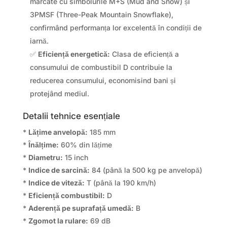
marcate cu simbolurile M+S (Mud and Snow) și
3PMSF (Three-Peak Mountain Snowflake),
confirmând performanța lor excelentă în condiții de
iarnă.
✅
Eficiență energetică:
Clasa de eficiență a
consumului de combustibil D contribuie la
reducerea consumului, economisind bani și
protejând mediul.
Detalii tehnice esențiale
*
Lățime anvelopă:
185 mm
*
Înălțime:
60% din lățime
*
Diametru:
15 inch
*
Indice de sarcină:
84 (până la 500 kg pe anvelopă)
*
Indice de viteză:
T (până la 190 km/h)
*
Eficiență combustibil:
D
*
Aderență pe suprafață umedă:
B
*
Zgomot la rulare:
69 dB