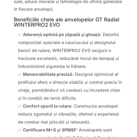
sale, aduce inovație și tehnologie de ultimă generație
în fiecare anvelopă.
Beneficiile cheie ale anvelopelor GT Radial
WINTERPRO2 EVO
✅
Aderență optimă pe zăpadă și gheață:
Datorită
compoziției speciale a cauciucului și designului
benzii de rulare, WINTERPRO2 EVO asigură o
tracțiune excelentă, reducând riscul de derapaj și
îmbunătățind siguranța la frânare.
✅
Manevrabilitate precisă:
Designul optimizat al
profilului oferă o direcție stabilă și control precis în
viraje, permițându-ți să conduci cu încredere chiar
și în condiții de iarnă dificile.
✅
Confort sporit la rulare:
Construcția anvelopei
reduce zgomotul și vibrațiile, oferind o experiență
de condus mai plăcută și relaxantă.
✅
Certificare M+S și 3PMSF:
Anvelopele sunt