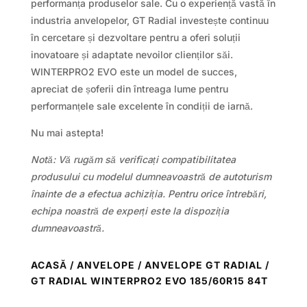
performanța produselor sale. Cu o experiență vastă în
industria anvelopelor, GT Radial investește continuu
în cercetare și dezvoltare pentru a oferi soluții
inovatoare și adaptate nevoilor clienților săi.
WINTERPRO2 EVO este un model de succes,
apreciat de șoferii din întreaga lume pentru
performanțele sale excelente în condiții de iarnă.
Nu mai astepta!
Notă: Vă rugăm să verificați compatibilitatea
produsului cu modelul dumneavoastră de autoturism
înainte de a efectua achiziția. Pentru orice întrebări,
echipa noastră de experți este la dispoziția
dumneavoastră.
ACASĂ
/
ANVELOPE
/
ANVELOPE GT RADIAL
/
GT RADIAL WINTERPRO2 EVO 185/60R15 84T