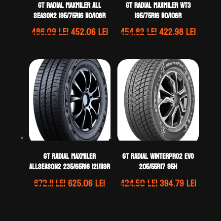
GT Radial MAXMILER ALL
GT Radial MAXMILER WT3
SEASON2 195/75R16 110/108R
195/75R16 110/108R
Prețul
Prețul
Prețul
Prețul
486.09
lei
452.06
lei
454.82
lei
422.98
lei
inițial
curent
inițial
curen
a
este:
a
este:
fost:
452.06 lei.
fost:
422.98 
486.09 lei.
454.82 lei.
GT Radial MAXMILER
GT Radial WINTERPRO2 EVO
ALLSEASON2 235/65R16 121/119R
205/55R17 95H
Prețul
Prețul
Prețul
Prețul
672.11
lei
625.06
lei
424.50
lei
394.79
lei
inițial
curent
inițial
curen
a
este:
a
este: