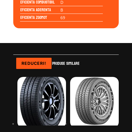
Eficienta Combustibil
D
Eficienta Aderenta
B
Eficienta Zgomot
69
Produse similare
REDUCERI!
REDUCERI!
REDUCERI!
REDUCERI!