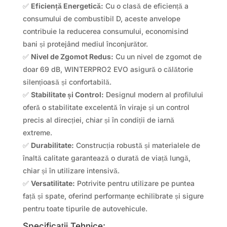
✅
Eficiență Energetică:
Cu o clasă de eficiență a
consumului de combustibil D, aceste anvelope
contribuie la reducerea consumului, economisind
bani și protejând mediul înconjurător.
✅
Nivel de Zgomot Redus:
Cu un nivel de zgomot de
doar 69 dB, WINTERPRO2 EVO asigură o călătorie
silențioasă și confortabilă.
✅
Stabilitate și Control:
Designul modern al profilului
oferă o stabilitate excelentă în viraje și un control
precis al direcției, chiar și în condiții de iarnă
extreme.
✅
Durabilitate:
Construcția robustă și materialele de
înaltă calitate garantează o durată de viață lungă,
chiar și în utilizare intensivă.
✅
Versatilitate:
Potrivite pentru utilizare pe puntea
față și spate, oferind performanțe echilibrate și sigure
pentru toate tipurile de autovehicule.
Specificații Tehnice: