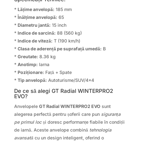
*
Lățime anvelopă:
185 mm
*
Înălțime anvelopă:
65
*
Diametru jantă:
15 inch
*
Indice de sarcină:
88 (560 kg)
*
Indice de viteză:
T (190 km/h)
*
Clasa de aderență pe suprafață umedă:
B
*
Greutate:
8.36 kg
*
Anotimp:
Iarna
*
Poziționare:
Față + Spate
*
Tip anvelopă:
Autoturisme/SUV/4×4
De ce să alegi GT Radial WINTERPRO2
EVO?
Anvelopele
GT Radial WINTERPRO2 EVO
sunt
alegerea perfectă pentru șoferii care pun
siguranța
pe primul loc
și doresc performanțe fiabile în condiții
de iarnă. Aceste anvelope combină
tehnologia
avansată
cu un design inteligent, oferind o