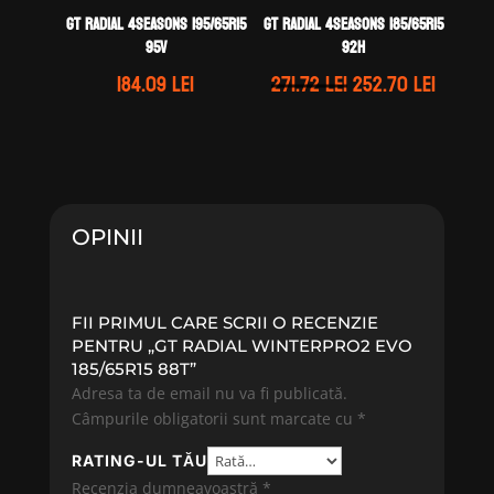
GT Radial 4SEASONS 195/65R15
GT Radial 4SEASONS 185/65R15
95V
92H
Prețul
Prețul
184.09
lei
271.72
lei
252.70
lei
inițial
curent
a
este:
fost:
252.70 
271.72 lei.
OPINII
FII PRIMUL CARE SCRII O RECENZIE
PENTRU „GT RADIAL WINTERPRO2 EVO
185/65R15 88T”
Adresa ta de email nu va fi publicată.
Câmpurile obligatorii sunt marcate cu
*
RATING-UL TĂU
Recenzia dumneavoastră
*