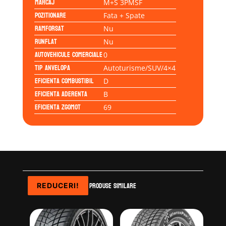
Marcaj
M+S 3PMSF
Pozitionare
Fata + Spate
Ramforsat
Nu
Runflat
Nu
Autovehicule comerciale
0
Tip anvelopa
Autoturisme/SUV/4×4
Eficienta Combustibil
D
Eficienta Aderenta
B
Eficienta Zgomot
69
Produse similare
REDUCERI!
REDUCERI!
REDUCERI!