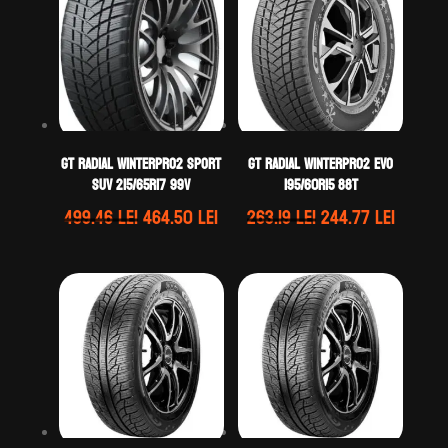
GT Radial WINTERPRO2 SPORT
GT Radial WINTERPRO2 EVO
SUV 215/65R17 99V
195/60R15 88T
Prețul
Prețul
Prețul
Prețul
499.46
lei
464.50
lei
263.19
lei
244.77
lei
inițial
curent
inițial
curent
a
este:
a
este:
fost:
464.50 lei.
fost:
244.77 
499.46 lei.
263.19 lei.