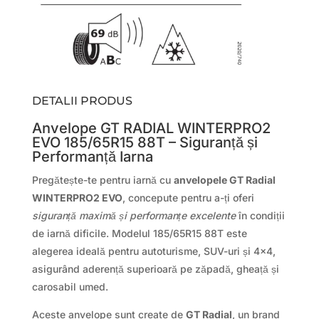
DETALII PRODUS
Anvelope GT RADIAL WINTERPRO2
EVO 185/65R15 88T – Siguranță și
Performanță Iarna
Pregătește-te pentru iarnă cu
anvelopele GT Radial
WINTERPRO2 EVO
, concepute pentru a-ți oferi
siguranță maximă și performanțe excelente
în condiții
de iarnă dificile. Modelul 185/65R15 88T este
alegerea ideală pentru autoturisme, SUV-uri și 4×4,
asigurând aderență superioară pe zăpadă, gheață și
carosabil umed.
Aceste anvelope sunt create de
GT Radial
, un brand