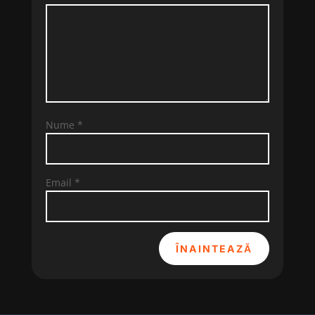
Nume
*
Email
*
ÎNAINTEAZĂ