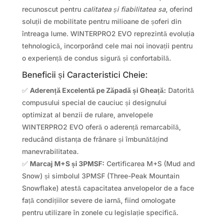
recunoscut pentru
calitatea și fiabilitatea sa
, oferind
soluții de mobilitate pentru milioane de șoferi din
întreaga lume. WINTERPRO2 EVO reprezintă evoluția
tehnologică, incorporând cele mai noi inovații pentru
o experiență de condus sigură și confortabilă.
Beneficii și Caracteristici Cheie:
✅
Aderență Excelentă pe Zăpadă și Gheață:
Datorită
compusului special de cauciuc și designului
optimizat al benzii de rulare, anvelopele
WINTERPRO2 EVO oferă o aderență remarcabilă,
reducând distanța de frânare și îmbunătățind
manevrabilitatea.
✅
Marcaj M+S și 3PMSF:
Certificarea M+S (Mud and
Snow) și simbolul 3PMSF (Three-Peak Mountain
Snowflake) atestă capacitatea anvelopelor de a face
față condițiilor severe de iarnă, fiind omologate
pentru utilizare în zonele cu legislație specifică.