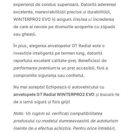
experiență de condus superioară. Datorită aderenței
excelente, manevrabilității precise și durabilității,
WINTERPRO2 EVO îți asigură
liniștea și încrederea
de care ai nevoie pe drumurile acoperite cu zăpadă
sau gheață.
În plus, alegerea anvelopelor GT Radial este o
investiție inteligentă pe termen lung, datorită
raportului excelent calitate-preț. Beneficiezi de
performanțe premium
la un preț accesibil, fără a
compromite siguranța sau confortul.
Nu mai astepta! Echipează-ți autovehiculul cu
anvelopele GT Radial WINTERPRO2 EVO
și bucură-te
de o iarnă sigură și fără griji!
Notă: Vă rugăm să verificați compatibilitatea
produsului cu modelul dumneavoastră de autoturism
înainte de a efectua achiziția. Pentru orice întrebări,