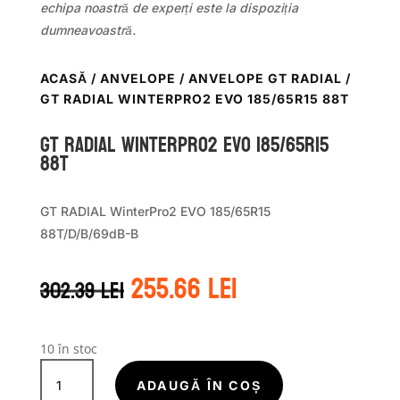
echipa noastră de experți este la dispoziția
dumneavoastră.
ACASĂ
/
ANVELOPE
/
ANVELOPE GT RADIAL
/
GT RADIAL WINTERPRO2 EVO 185/65R15 88T
GT Radial WINTERPRO2 EVO 185/65R15
88T
GT RADIAL WinterPro2 EVO 185/65R15
88T/D/B/69dB-B
Prețul
Prețul
255.66
lei
302.39
lei
inițial
curent
a
este:
fost:
255.66 lei.
302.39 lei.
10 în stoc
Cantitate
GT
ADAUGĂ ÎN COȘ