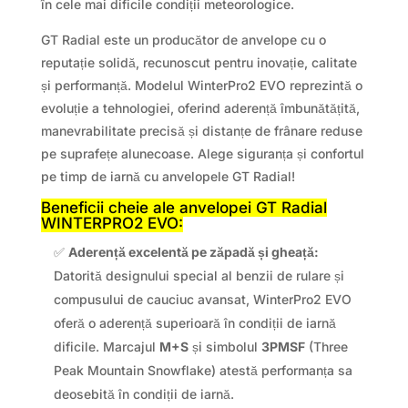
în cele mai dificile condiții meteorologice.
GT Radial este un producător de anvelope cu o
reputație solidă, recunoscut pentru inovație, calitate
și performanță. Modelul WinterPro2 EVO reprezintă o
evoluție a tehnologiei, oferind aderență îmbunătățită,
manevrabilitate precisă și distanțe de frânare reduse
pe suprafețe alunecoase. Alege siguranța și confortul
pe timp de iarnă cu anvelopele GT Radial!
Beneficii cheie ale anvelopei GT Radial
WINTERPRO2 EVO:
✅
Aderență excelentă pe zăpadă și gheață:
Datorită designului special al benzii de rulare și
compusului de cauciuc avansat, WinterPro2 EVO
oferă o aderență superioară în condiții de iarnă
dificile. Marcajul
M+S
și simbolul
3PMSF
(Three
Peak Mountain Snowflake) atestă performanța sa
deosebită în condiții de iarnă.