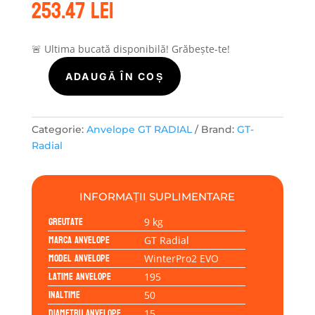
253.47
lei
🚨 Ultima bucată disponibilă! Grăbește-te!
ADAUGĂ ÎN COȘ
Cantitate
GT
Radial
WINTERPRO2
Categorie:
Anvelope GT RADIAL
Brand:
GT-
EVO
Radial
195/50R15
82H
INFORMAȚII SUPLIMENTARE
Greutate
9 kg
Marca anvelope
GT Radial
Model anvelope
WinterPro2 EVO
Latime anvelope
195
Inaltime
50
Diametru anvelope
15