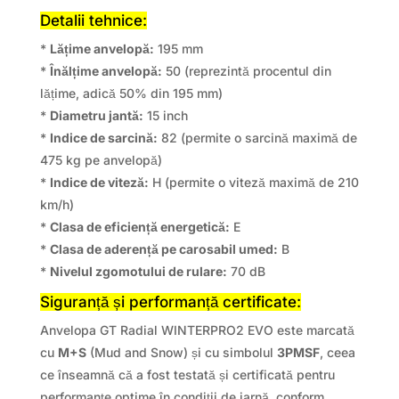
Detalii tehnice:
*
Lățime anvelopă:
195 mm
*
Înălțime anvelopă:
50 (reprezintă procentul din
lățime, adică 50% din 195 mm)
*
Diametru jantă:
15 inch
*
Indice de sarcină:
82 (permite o sarcină maximă de
475 kg pe anvelopă)
*
Indice de viteză:
H (permite o viteză maximă de 210
km/h)
*
Clasa de eficiență energetică:
E
*
Clasa de aderență pe carosabil umed:
B
*
Nivelul zgomotului de rulare:
70 dB
Siguranță și performanță certificate:
Anvelopa GT Radial WINTERPRO2 EVO este marcată
cu
M+S
(Mud and Snow) și cu simbolul
3PMSF
, ceea
ce înseamnă că a fost testată și certificată pentru
performanțe optime în condiții de iarnă, conform