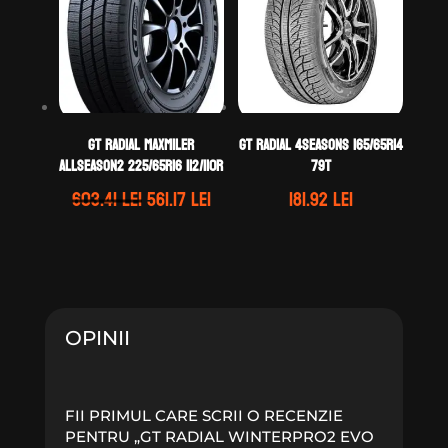
GT Radial MAXMILER
GT Radial 4SEASONS 165/65R14
ALLSEASON2 225/65R16 112/110R
79T
Prețul
Prețul
603.41
lei
561.17
lei
181.92
lei
inițial
curent
a
este:
fost:
561.17 lei.
603.41 lei.
OPINII
FII PRIMUL CARE SCRII O RECENZIE
PENTRU „GT RADIAL WINTERPRO2 EVO