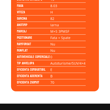
Masa
8.03
Viteza
H
Sarcina
82
Anotimp
Iarna
Marcaj
M+S 3PMSF
Pozitionare
Fata + Spate
Ramforsat
Nu
Runflat
Nu
Autovehicule comerciale
0
Tip anvelopa
Autoturisme/SUV/4×4
Eficienta Combustibil
E
Eficienta Aderenta
B
Eficienta Zgomot
70