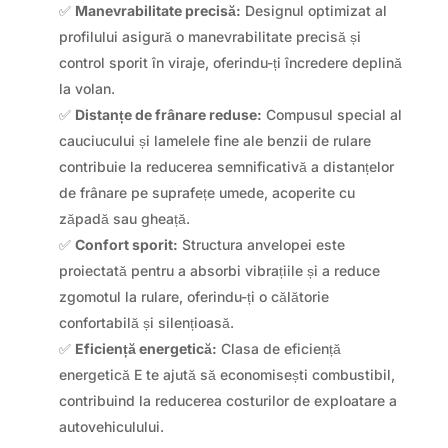
✅
Manevrabilitate precisă:
Designul optimizat al
profilului asigură o manevrabilitate precisă și
control sporit în viraje, oferindu-ți încredere deplină
la volan.
✅
Distanțe de frânare reduse:
Compusul special al
cauciucului și lamelele fine ale benzii de rulare
contribuie la reducerea semnificativă a distanțelor
de frânare pe suprafețe umede, acoperite cu
zăpadă sau gheață.
✅
Confort sporit:
Structura anvelopei este
proiectată pentru a absorbi vibrațiile și a reduce
zgomotul la rulare, oferindu-ți o călătorie
confortabilă și silențioasă.
✅
Eficiență energetică:
Clasa de eficiență
energetică E te ajută să economisești combustibil,
contribuind la reducerea costurilor de exploatare a
autovehiculului.