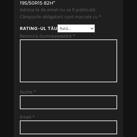
195/50R15 82H”
Adresa ta de email nu va fi publicată.
Câmpurile obligatorii sunt marcate cu
*
RATING-UL TĂU
Recenzia dumneavoastră
*
Nume
*
Email
*