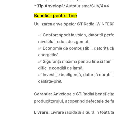
*
Tip Anvelopă:
Autoturisme/SUV/4×4
Beneficii pentru Tine
Utilizarea anvelopelor GT Radial WINTERP
✅ Confort sporit la volan, datorită perfo
nivelului redus de zgomot.
✅ Economie de combustibil, datorită cla
energetică.
✅ Siguranță maximă pentru tine și familia
dificile condiții de iarnă.
✅ Investiție inteligentă, datorită durabili
calitate-preț.
Garanție:
Anvelopele GT Radial beneficiaz
producătorului, acoperind defectele de fa
Livrare:
Livrare rapidă și sigură în toată ța