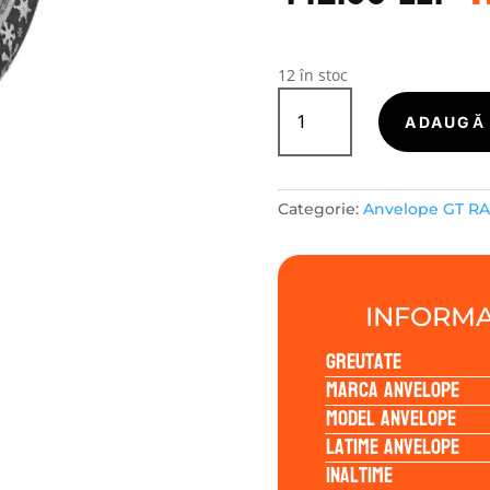
a
f
4
12 în stoc
Cantitate
GT
ADAUGĂ 
Radial
WINTERPRO2
EVO
Categorie:
Anvelope GT R
215/50R17
95V
INFORMA
Greutate
Marca anvelope
Model anvelope
Latime anvelope
Inaltime