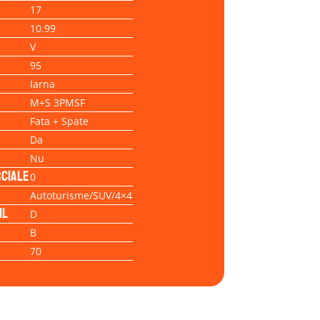
17
10.99
V
95
Iarna
M+S 3PMSF
Fata + Spate
Da
Nu
ciale
0
Autoturisme/SUV/4×4
il
D
B
70