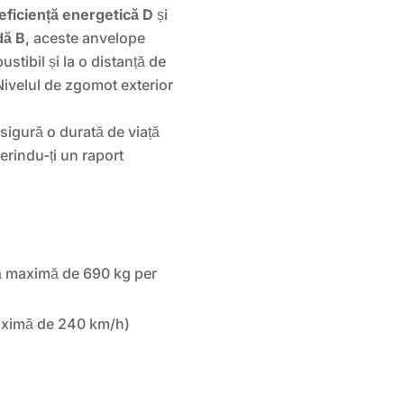
eficiență energetică D
și
dă B
, aceste anvelope
tibil și la o distanță de
Nivelul de zgomot exterior
sigură o durată de viață
ferindu-ți un raport
ă maximă de 690 kg per
aximă de 240 km/h)