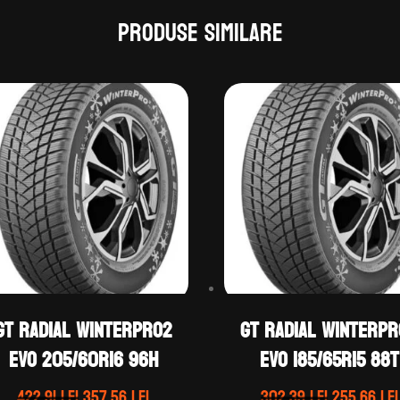
Produse similare
GT Radial WINTERPRO2
GT Radial WINTERP
EVO 205/60R16 96H
EVO 185/65R15 88T
Prețul
Prețul
Prețul
422.91
lei
357.56
lei
302.39
lei
255.66
lei