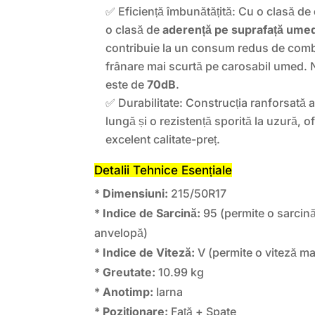
✅ Eficiență îmbunătățită: Cu o clasă de
o clasă de
aderență pe suprafață ume
contribuie la un consum redus de combus
frânare mai scurtă pe carosabil umed. 
este de
70dB
.
✅ Durabilitate: Construcția ranforsată a
lungă și o rezistență sporită la uzură, o
excelent calitate-preț.
Detalii Tehnice Esențiale
*
Dimensiuni:
215/50R17
*
Indice de Sarcină:
95 (permite o sarcin
anvelopă)
*
Indice de Viteză:
V (permite o viteză m
*
Greutate:
10.99 kg
*
Anotimp:
Iarna
*
Poziționare:
Față + Spate