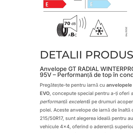
DETALII PRODU
Anvelope GT RADIAL WINTERPRO
95V – Performanță de top în condi
Pregătește-te pentru iarnă cu
anvelopel
EVO
, concepute special pentru a-ți oferi
performanță excelentă
pe drumuri acoper
polei. Aceste anvelope de iarnă de înaltă 
215/50R17, sunt alegerea ideală pentru au
vehicule 4×4, oferind o aderență superioa