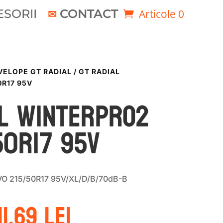
SORII
CONTACT
Articole 0
VELOPE GT RADIAL
/ GT RADIAL
R17 95V
al WINTERPRO2
50R17 95V
VO 215/50R17 95V/XL/D/B/70dB-B
rețul
Prețul
11.69
lei
nițial
curent