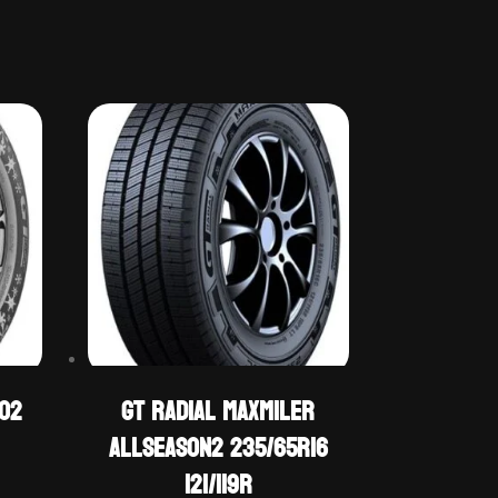
RO2
GT Radial MAXMILER
ALLSEASON2 235/65R16
121/119R
Prețul