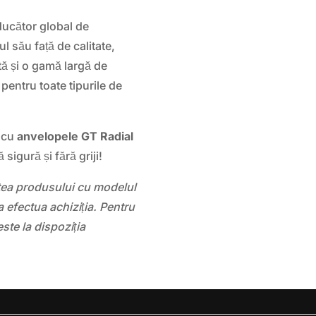
ducător global de
 său față de calitate,
tă și o gamă largă de
pentru toate tipurile de
a cu
anvelopele GT Radial
sigură și fără griji!
atea produsului cu modelul
 efectua achiziția. Pentru
este la dispoziția