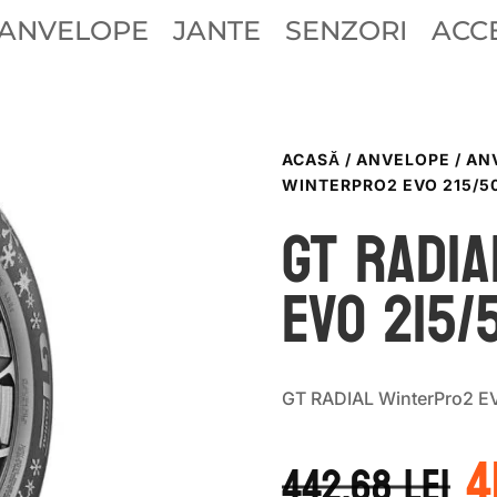
ANVELOPE
JANTE
SENZORI
ACCE
ACASĂ
/
ANVELOPE
/
AN
WINTERPRO2 EVO 215/50
GT Radi
EVO 215/
GT RADIAL WinterPro2 E
P
4
i
442.68
lei