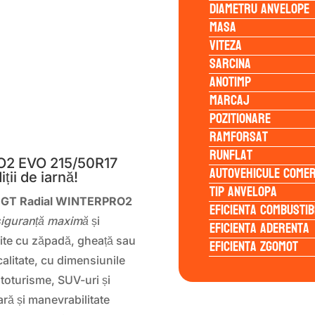
Diametru anvelope
Masa
Viteza
Sarcina
Anotimp
Marcaj
Pozitionare
S
Ramforsat
Runflat
2 EVO 215/50R17
Autovehicule comer
ții de iarnă!
Tip anvelopa
e GT Radial WINTERPRO2
Eficienta Combustib
siguranță maximă
și
Eficienta Aderenta
ite cu zăpadă, gheață sau
Eficienta Zgomot
calitate, cu dimensiunile
toturisme, SUV-uri și
ră și manevrabilitate