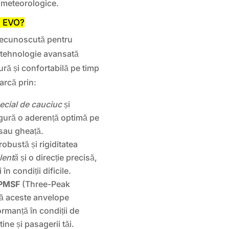
ii meteorologice.
2 EVO?
recunoscută pentru
cu tehnologie avansată
ură și confortabilă pe timp
rcă prin:
cial de cauciuc
și
igură o aderență optimă pe
sau gheață.
obustă și rigiditatea
lentă
și o direcție precisă,
n condiții dificile.
3PMSF
(Three-Peak
ă aceste anvelope
rmanță în condiții de
ine și pasagerii tăi.