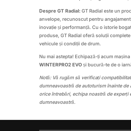
Despre GT Radial:
GT Radial este un pro
anvelope, recunoscut pentru angajamentul
inovație și performanță. Cu o istorie boga
produse, GT Radial oferă soluții complete 
vehicule și condiții de drum.
Nu mai astepta! Echipază-ți acum mașin
WINTERPRO2 EVO
și bucură-te de o iarnă 
Notă: Vă rugăm să verificați compatibilit
dumneavoastră de autoturism înainte de a
orice întrebări, echipa noastră de experți 
dumneavoastră.