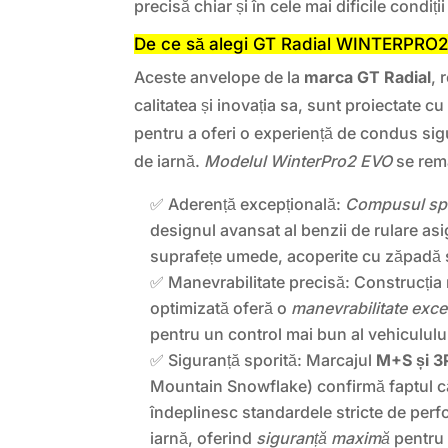
precisă chiar și în cele mai dificile condiț
De ce să alegi GT Radial WINTERPRO
Aceste anvelope de la
marca GT Radial
, 
calitatea și inovația sa, sunt proiectate 
pentru a oferi o experiență de condus sig
de iarnă.
Modelul WinterPro2 EVO
se rema
✅ Aderență excepțională:
Compusul spe
designul avansat al benzii de rulare as
suprafețe umede, acoperite cu zăpadă 
✅ Manevrabilitate precisă: Construcția r
optimizată oferă o
manevrabilitate exce
pentru un control mai bun al vehiculului î
✅ Siguranță sporită: Marcajul
M+S și 
Mountain Snowflake) confirmă faptul c
îndeplinesc standardele stricte de perfo
iarnă, oferind
siguranță maximă
pentru t