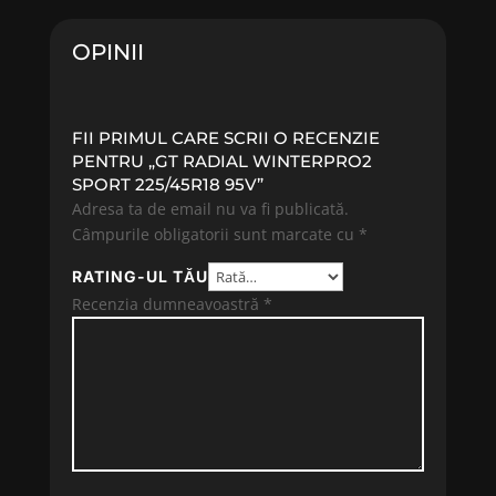
486.09 lei.
538.01 lei.
OPINII
FII PRIMUL CARE SCRII O RECENZIE
PENTRU „GT RADIAL WINTERPRO2
SPORT 225/45R18 95V”
Adresa ta de email nu va fi publicată.
Câmpurile obligatorii sunt marcate cu
*
RATING-UL TĂU
Recenzia dumneavoastră
*