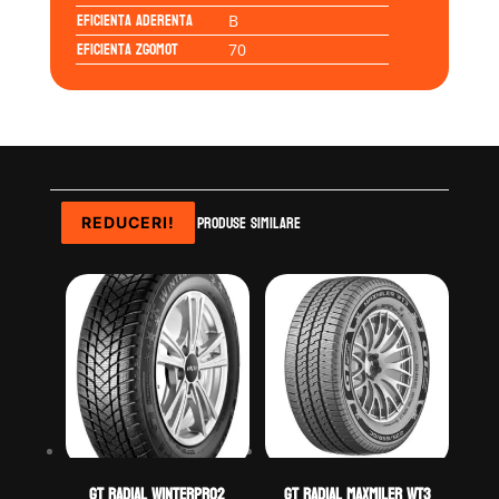
Eficienta Aderenta
B
Eficienta Zgomot
70
Produse similare
REDUCERI!
REDUCERI!
REDUCERI!
REDUCERI!
GT Radial WINTERPRO2
GT Radial MAXMILER WT3