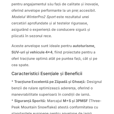
pentru angajamentul său față de calitate și inovație,
oferind anvelope performante la un preț accesibil.
Modelul WinterPro2 Sport
este rezultatul unei
cercetări aprofundate și al testelor riguroase,
asigurând o experiență de conducere sigură și
plăcută în sezonul rece.
Aceste anvelope sunt ideale pentru
autoturisme,
SUV-uri și vehicule 4×4
, fiind proiectate pentru a
oferi tracțiune optimă atât pe puntea față, cât și pe
cea spate.
Caracteristici Esențiale și Beneficii
*
Tracțiune Excelentă pe Zăpadă și Gheață:
Designul
benzii de rulare optimizează aderența, oferind o
manevrabilitate superioară în condiții de iarnă.
*
Siguranță Sporită:
Marcajul
M+S și 3PMSF
(Three-
Peak Mountain Snowflake) atestă conformitatea cu
standardele europene pentru anvelope de iarnă,