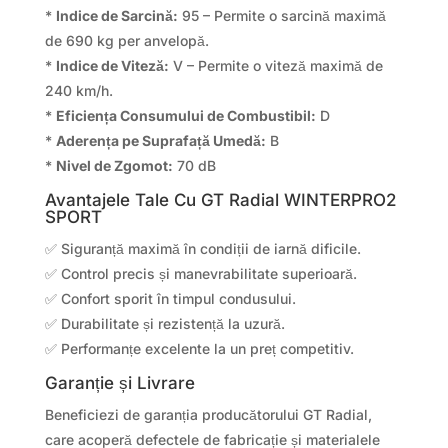
*
Indice de Sarcină:
95 – Permite o sarcină maximă
de 690 kg per anvelopă.
*
Indice de Viteză:
V – Permite o viteză maximă de
240 km/h.
*
Eficiența Consumului de Combustibil:
D
*
Aderența pe Suprafață Umedă:
B
*
Nivel de Zgomot:
70 dB
Avantajele Tale Cu GT Radial WINTERPRO2
SPORT
✅ Siguranță maximă în condiții de iarnă dificile.
✅ Control precis și manevrabilitate superioară.
✅ Confort sporit în timpul condusului.
✅ Durabilitate și rezistență la uzură.
✅ Performanțe excelente la un preț competitiv.
Garanție și Livrare
Beneficiezi de garanția producătorului GT Radial,
care acoperă defectele de fabricație și materialele