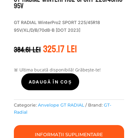
95V
GT RADIAL WinterPro2 SPORT 225/45R18
95V/XL/D/B/70dB-B [DOT 2023]
Prețul
Prețul
325.17
lei
384.61
lei
inițial
curent
a
este:
fost:
325.17 lei.
384.61 lei.
🚨 Ultima bucată disponibilă! Grăbește-te!
ADAUGĂ ÎN COȘ
Cantitate
GT
Radial
WINTERPRO2
Categorie:
Anvelope GT RADIAL
Brand:
GT-
SPORT
Radial
225/45R18
95V
INFORMAȚII SUPLIMENTARE