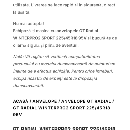
utilizate. Livrarea se face rapid și în siguranță, direct
la ușa ta.
Nu mai astepta!
Echipază-ți mașina cu
anvelopele GT Radial
WINTERPRO2 SPORT 225/45R18 95V
și bucură-te de
o iarnă sigură și plină de aventuri!
Notă: Vă rugăm să verificați compatibilitatea
produsului cu modelul dumneavoastră de autoturism
înainte de a efectua achiziția. Pentru orice întrebări,
echipa noastră de experți este la dispoziția
dumneavoastră.
ACASĂ
/
ANVELOPE
/
ANVELOPE GT RADIAL
/
GT RADIAL WINTERPRO2 SPORT 225/45R18
95V
GT Radial WINTERPRO2 SPORT 225/45R18