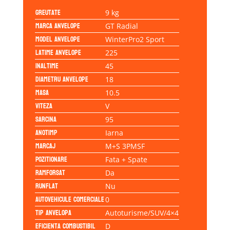
Greutate
9 kg
Marca anvelope
GT Radial
Model anvelope
WinterPro2 Sport
Latime anvelope
225
Inaltime
45
Diametru anvelope
18
Masa
10.5
Viteza
V
Sarcina
95
Anotimp
Iarna
Marcaj
M+S 3PMSF
Pozitionare
Fata + Spate
Ramforsat
Da
Runflat
Nu
Autovehicule comerciale
0
Tip anvelopa
Autoturisme/SUV/4×4
Eficienta Combustibil
D