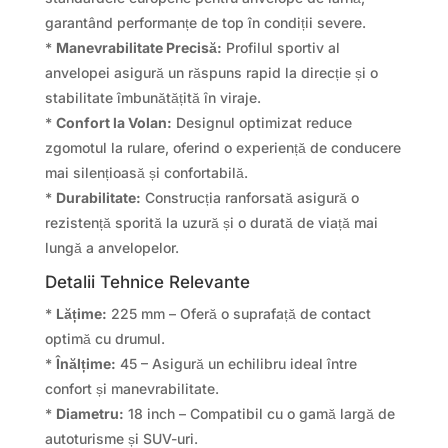
garantând performanțe de top în condiții severe.
*
Manevrabilitate Precisă:
Profilul sportiv al
anvelopei asigură un răspuns rapid la direcție și o
stabilitate îmbunătățită în viraje.
*
Confort la Volan:
Designul optimizat reduce
zgomotul la rulare, oferind o experiență de conducere
mai silențioasă și confortabilă.
*
Durabilitate:
Construcția ranforsată asigură o
rezistență sporită la uzură și o durată de viață mai
lungă a anvelopelor.
Detalii Tehnice Relevante
*
Lățime:
225 mm – Oferă o suprafață de contact
optimă cu drumul.
*
Înălțime:
45 – Asigură un echilibru ideal între
confort și manevrabilitate.
*
Diametru:
18 inch – Compatibil cu o gamă largă de
autoturisme și SUV-uri.