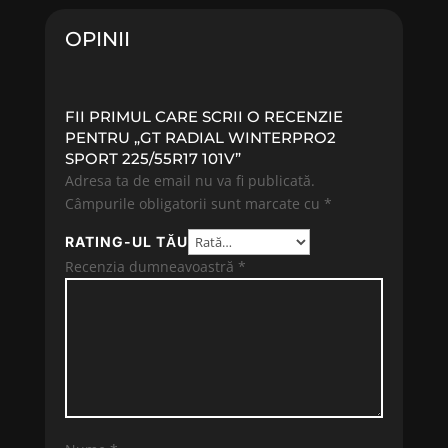
244.18 lei.
OPINII
FII PRIMUL CARE SCRII O RECENZIE
PENTRU „GT RADIAL WINTERPRO2
SPORT 225/55R17 101V”
Adresa ta de email nu va fi publicată.
Câmpurile obligatorii sunt marcate cu
*
RATING-UL TĂU
Recenzia dumneavoastră
*