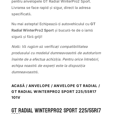
pentru anvelopele GT Radial WinterPro2 Sport.
Livrarea se face rapid și sigur, direct la adresa
specificată.
Nu mai astepta! Echipează-ți autovehiculul cu
GT
Radial WinterPro2 Sport
și bucură-te de o iarnă
sigură și fără griji!
Notă: Vă rugăm să verificați compatibilitatea
produsului cu modelul dumneavoastră de autoturism
înainte de a efectua achiziția. Pentru orice întrebări,
echipa noastră de experți este la dispoziția
dumneavoastră.
ACASĂ
/
ANVELOPE
/
ANVELOPE GT RADIAL
/
GT RADIAL WINTERPRO2 SPORT 225/55R17
101V
GT Radial WINTERPRO2 SPORT 225/55R17