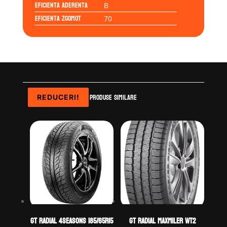
Eficienta Aderenta
B
Eficienta Zgomot
70
Produse similare
REDUCERI!
REDUCERI!
REDUCERI!
GT Radial 4SEASONS 185/65R15
GT Radial MAXMILER WT2