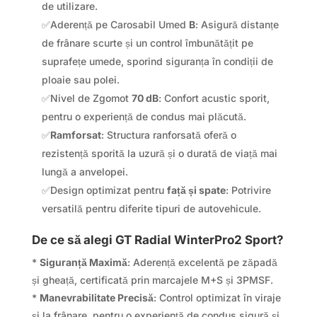
de utilizare.
✅Aderență pe Carosabil Umed
B
: Asigură distanțe
de frânare scurte și un control îmbunătățit pe
suprafețe umede, sporind siguranța în condiții de
ploaie sau polei.
✅Nivel de Zgomot
70 dB
: Confort acustic sporit,
pentru o experiență de condus mai plăcută.
✅
Ramforsat
: Structura ranforsată oferă o
rezistență sporită la uzură și o durată de viață mai
lungă a anvelopei.
✅Design optimizat pentru
față și spate
: Potrivire
versatilă pentru diferite tipuri de autovehicule.
De ce să alegi GT Radial WinterPro2 Sport?
*
Siguranță Maximă
: Aderență excelentă pe zăpadă
și gheață, certificată prin marcajele M+S și 3PMSF.
*
Manevrabilitate Precisă
: Control optimizat în viraje
și la frânare, pentru o experiență de condus sigură și