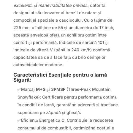
excelentă
și
manevrabilitatea precisă
, datorită
designului său inovator al benzii de rulare și
compoziției speciale a cauciucului. Cu o lățime de
225 mm, o înălțime de 55 și un diametru de 17 inch,
această anvelopă oferă un echilibru optim între
confort și performanță. Indicele de sarcină 101 și
indicele de viteză V (până la 240 km/h) confirmă
capacitatea sa de a face față cu brio cerințelor
autovehiculelor moderne.
Caracteristici Esențiale pentru o Iarnă
Sigură:
✅Marcaj
M+S
și
3PMSF
(Three-Peak Mountain
Snowflake): Certificare pentru performanță optimă
în condiții de iarnă, garantând aderență și tracțiune
superioare pe zăpadă și gheață.
✅Eficiență Energetică
C
: Contribuie la reducerea
consumului de combustibil, optimizând costurile