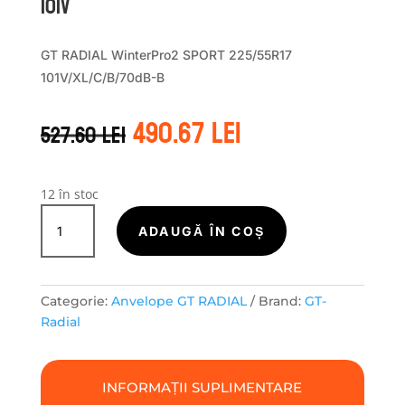
101V
GT RADIAL WinterPro2 SPORT 225/55R17
101V/XL/C/B/70dB-B
Prețul
Prețul
490.67
lei
527.60
lei
inițial
curent
a
este:
fost:
490.67 lei.
527.60 lei.
12 în stoc
Cantitate
GT
ADAUGĂ ÎN COȘ
Radial
WINTERPRO2
SPORT
Categorie:
Anvelope GT RADIAL
Brand:
GT-
225/55R17
Radial
101V
INFORMAȚII SUPLIMENTARE