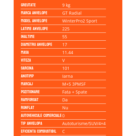
Greutate
9 kg
Marca anvelope
GT Radial
Model anvelope
WinterPro2 Sport
Latime anvelope
225
Inaltime
55
Diametru anvelope
17
Masa
11.44
Viteza
V
Sarcina
101
Anotimp
Iarna
Marcaj
M+S 3PMSF
Pozitionare
Fata + Spate
Ramforsat
Da
Runflat
Nu
Autovehicule comerciale
0
Tip anvelopa
Autoturisme/SUV/4×4
Eficienta Combustibil
C