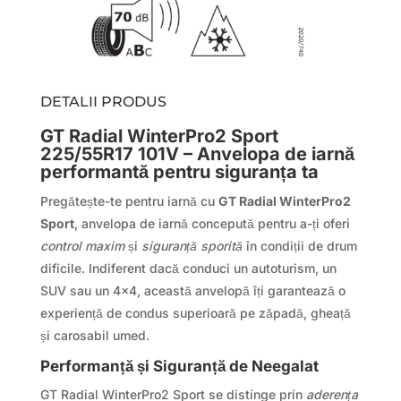
DETALII PRODUS
GT Radial WinterPro2 Sport
225/55R17 101V – Anvelopa de iarnă
performantă pentru siguranța ta
Pregătește-te pentru iarnă cu
GT Radial WinterPro2
Sport
, anvelopa de iarnă concepută pentru a-ți oferi
control maxim
și
siguranță sporită
în condiții de drum
dificile. Indiferent dacă conduci un autoturism, un
SUV sau un 4×4, această anvelopă îți garantează o
experiență de condus superioară pe zăpadă, gheață
și carosabil umed.
Performanță și Siguranță de Neegalat
GT Radial WinterPro2 Sport se distinge prin
aderența