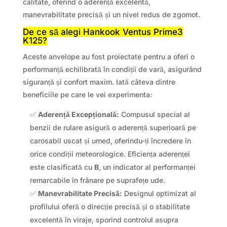
calitate, oferind o aderență excelentă,
manevrabilitate precisă și un nivel redus de zgomot.
De ce să alegi Hankook Ventus Prime3
K125?
Aceste anvelope au fost proiectate pentru a oferi o
performanță echilibrată în condiții de vară, asigurând
siguranță și confort maxim. Iată câteva dintre
beneficiile pe care le vei experimenta:
✅
Aderență Excepțională:
Compusul special al
benzii de rulare asigură o aderență superioară pe
carosabil uscat și umed, oferindu-ți încredere în
orice condiții meteorologice. Eficiența aderenței
este clasificată cu
B
, un indicator al performanței
remarcabile în frânare pe suprafețe ude.
✅
Manevrabilitate Precisă:
Designul optimizat al
profilului oferă o direcție precisă și o stabilitate
excelentă în viraje, sporind controlul asupra