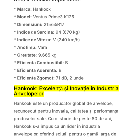
*
Marca:
Hankook
*
Model:
Ventus Prime3 K125
*
Dimensiuni:
215/55R17
*
Indice de Sarcina:
94 (670 kg)
*
Indice de Viteza:
V (240 km/h)
*
Anotimp:
Vara
*
Greutate:
9.665 kg
*
Eficienta Combustibil:
B
*
Eficienta Aderenta:
B
*
Eficienta Zgomot:
71 dB, 2 unde
Hankook: Excelență și Inovație în Industria
Anvelopelor
Hankook este un producător global de anvelope,
recunoscut pentru inovația, calitatea și performanța
produselor sale. Cu o istorie de peste 80 de ani,
Hankook s-a impus ca un lider în industria
anvelopelor, oferind soluții pentru o gamă largă de