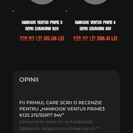
Hankook VENTUS PRIME 3
Hankook VENTUS PRIME 4
DEMO 205/60R16 92H
DEMO 215/60R16 95V
Prețul
Prețul
Prețul
Prețul
338.80
lei
315.08
lei
428.40
lei
398.41
lei
inițial
curent
inițial
curent
a
este:
a
este:
fost:
315.08 lei.
fost:
398.41 l
338.80 lei.
428.40 lei.
OPINII
FII PRIMUL CARE SCRII O RECENZIE
PENTRU „HANKOOK VENTUS PRIME3
K125 215/55R17 94V”
Adresa ta de email nu va fi publicată.
Câmpurile obligatorii sunt marcate cu
*