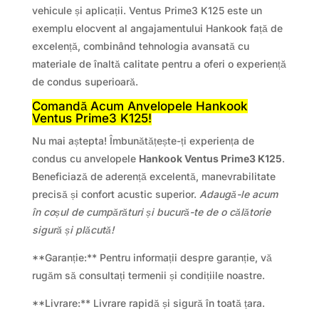
vehicule și aplicații. Ventus Prime3 K125 este un
exemplu elocvent al angajamentului Hankook față de
excelență, combinând tehnologia avansată cu
materiale de înaltă calitate pentru a oferi o experiență
de condus superioară.
Comandă Acum Anvelopele Hankook
Ventus Prime3 K125!
Nu mai aștepta! Îmbunătățește-ți experiența de
condus cu anvelopele
Hankook Ventus Prime3 K125
.
Beneficiază de aderență excelentă, manevrabilitate
precisă și confort acustic superior.
Adaugă-le acum
în coșul de cumpărături și bucură-te de o călătorie
sigură și plăcută!
**Garanție:** Pentru informații despre garanție, vă
rugăm să consultați termenii și condițiile noastre.
**Livrare:** Livrare rapidă și sigură în toată țara.