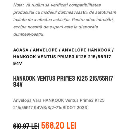
Notă: Vă rugăm să verificați compatibilitatea
produsului cu modelul dumneavoastră de autoturism
înainte de a efectua achiziția. Pentru orice întrebări,
echipa noastră de experți este la dispoziția
dumneavoastră.
ACASĂ
/
ANVELOPE
/
ANVELOPE HANKOOK
/
HANKOOK VENTUS PRIME3 K125 215/55R17
94V
Hankook VENTUS PRIME3 K125 215/55R17
94V
Anvelopa Vara HANKOOK Ventus Prime3 K125
215/55R17 94V/B/B/2-71dB[DOT 2023]
Prețul
Prețul
568.20
lei
610.97
lei
inițial
curent