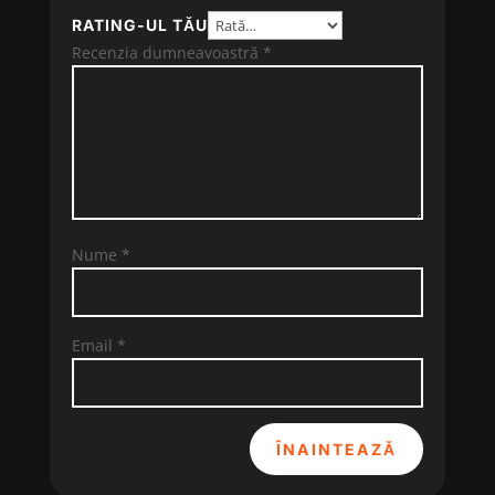
RATING-UL TĂU
Recenzia dumneavoastră
*
Nume
*
Email
*
ÎNAINTEAZĂ