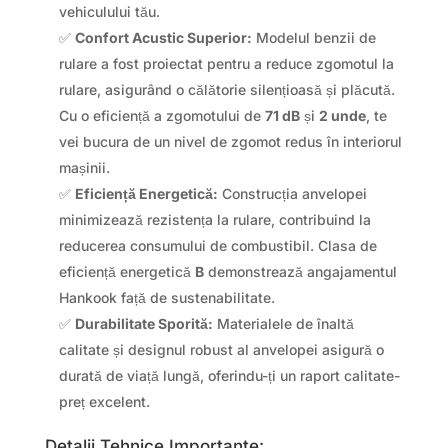
vehiculului tău.
✅
Confort Acustic Superior:
Modelul benzii de
rulare a fost proiectat pentru a reduce zgomotul la
rulare, asigurând o călătorie silențioasă și plăcută.
Cu o eficiență a zgomotului de
71 dB
și
2 unde
, te
vei bucura de un nivel de zgomot redus în interiorul
mașinii.
✅
Eficiență Energetică:
Construcția anvelopei
minimizează rezistența la rulare, contribuind la
reducerea consumului de combustibil. Clasa de
eficiență energetică
B
demonstrează angajamentul
Hankook față de sustenabilitate.
✅
Durabilitate Sporită:
Materialele de înaltă
calitate și designul robust al anvelopei asigură o
durată de viață lungă, oferindu-ți un raport calitate-
preț excelent.
Detalii Tehnice Importante: