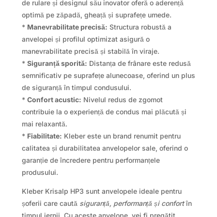
de rulare și designul său inovator oferă o aderență
optimă pe zăpadă, gheață și suprafețe umede.
*
Manevrabilitate precisă:
Structura robustă a
anvelopei și profilul optimizat asigură o
manevrabilitate precisă și stabilă în viraje.
*
Siguranță sporită:
Distanța de frânare este redusă
semnificativ pe suprafețe alunecoase, oferind un plus
de siguranță în timpul condusului.
*
Confort acustic:
Nivelul redus de zgomot
contribuie la o experiență de condus mai plăcută și
mai relaxantă.
*
Fiabilitate:
Kleber este un brand renumit pentru
calitatea și durabilitatea anvelopelor sale, oferind o
garanție de încredere pentru performanțele
produsului.
Kleber Krisalp HP3 sunt anvelopele ideale pentru
șoferii care caută
siguranță, performanță și confort
în
timpul iernii. Cu aceste anvelope, vei fi pregătit