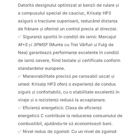
Datorită designului optimizat al benzii de rulare și
a compusului special de cauciuc, Krisalp HP3
asigură o tracțiune superioară, reducând distanța
de frânare și oferind un control precis al direcției.
✅ Siguranță sporită în condiții de iarnă: Marcajul
M+S și 3PMSF
(Munte cu Trei Vârfuri și Fulg de
Nea) garantează performanțe excelente în condiții
de iarnă severe, fiind testate și certificate conform
standardelor europene.
✅ Manevrabilitate precisă pe carosabil uscat și
umed: Krisalp HP3 oferă o experiență de condus
sigură și confortabilă, cu o stabilitate excelentă în
viraje și o rezistență redusă la acvaplanare.
✅ Eficiență energetică: Clasa de eficiență
energetică C contribuie la reducerea consumului de
combustibil, ajutându-te să economisești bani.
✅ Nivel redus de zgomot: Cu un nivel de zgomot