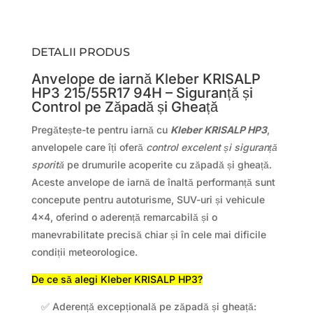
DETALII PRODUS
Anvelope de iarnă Kleber KRISALP
HP3 215/55R17 94H – Siguranță și
Control pe Zăpadă și Gheață
Pregătește-te pentru iarnă cu
Kleber KRISALP HP3
,
anvelopele care îți oferă
control excelent și siguranță
sporită
pe drumurile acoperite cu zăpadă și gheață.
Aceste anvelope de iarnă de înaltă performanță sunt
concepute pentru autoturisme, SUV-uri și vehicule
4×4, oferind o aderență remarcabilă și o
manevrabilitate precisă chiar și în cele mai dificile
condiții meteorologice.
De ce să alegi Kleber KRISALP HP3?
✅ Aderență excepțională pe zăpadă și gheață: