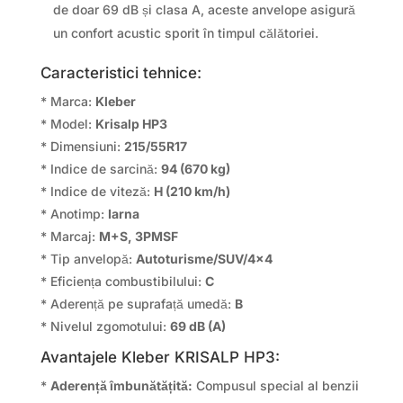
de doar 69 dB și clasa A, aceste anvelope asigură
un confort acustic sporit în timpul călătoriei.
Caracteristici tehnice:
* Marca:
Kleber
* Model:
Krisalp HP3
* Dimensiuni:
215/55R17
* Indice de sarcină:
94 (670 kg)
* Indice de viteză:
H (210 km/h)
* Anotimp:
Iarna
* Marcaj:
M+S, 3PMSF
* Tip anvelopă:
Autoturisme/SUV/4×4
* Eficiența combustibilului:
C
* Aderență pe suprafață umedă:
B
* Nivelul zgomotului:
69 dB (A)
Avantajele Kleber KRISALP HP3:
*
Aderență îmbunătățită:
Compusul special al benzii