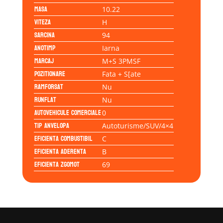
Masa
10.22
Viteza
H
Sarcina
94
Anotimp
Iarna
Marcaj
M+S 3PMSF
Pozitionare
Fata + S[ate
Ramforsat
Nu
Runflat
Nu
Autovehicule comerciale
0
Tip anvelopa
Autoturisme/SUV/4×4
Eficienta Combustibil
C
Eficienta Aderenta
B
Eficienta Zgomot
69