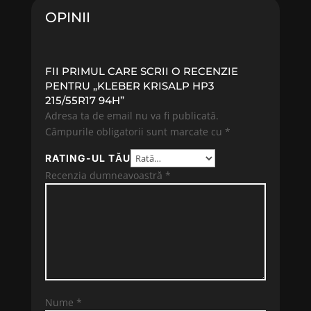
OPINII
FII PRIMUL CARE SCRII O RECENZIE
PENTRU „KLEBER KRISALP HP3
215/55R17 94H”
Adresa ta de email nu va fi publicată.
Câmpurile obligatorii sunt marcate cu
*
RATING-UL TĂU
Recenzia dumneavoastră
*
Nume
*