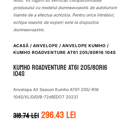
Notă: Vă rugăm să verificați compatibilitatea
produsului cu modelul dumneavoastră de autoturism
înainte de a efectua achiziția. Pentru orice întrebări,
echipa noastră de experți este la dispoziția
dumneavoastră.
ACASĂ
/
ANVELOPE
/
ANVELOPE KUMHO
/
KUMHO ROADVENTURE AT61 205/80R16 104S
Kumho ROADVENTURE AT61 205/80R16
104S
Anvelopa All Season Kumho AT61 205/-R16
104S/XL/D/D/B-72dB[DOT 2023]
Prețul
Prețul
296.43
lei
318.74
lei
inițial
curent
a
este: