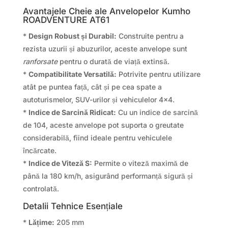
Avantajele Cheie ale Anvelopelor Kumho
ROADVENTURE AT61
*
Design Robust și Durabil:
Construite pentru a
rezista uzurii și abuzurilor, aceste anvelope sunt
ranforsate
pentru o durată de viață extinsă.
*
Compatibilitate Versatilă:
Potrivite pentru utilizare
atât pe puntea față, cât și pe cea spate a
autoturismelor, SUV-urilor și vehiculelor 4×4.
*
Indice de Sarcină Ridicat:
Cu un indice de sarcină
de 104, aceste anvelope pot suporta o greutate
considerabilă, fiind ideale pentru vehiculele
încărcate.
*
Indice de Viteză S:
Permite o viteză maximă de
până la 180 km/h, asigurând performanță sigură și
controlată.
Detalii Tehnice Esențiale
*
Lățime:
205 mm