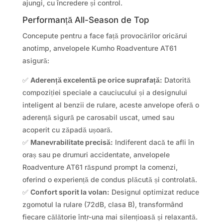
ajungi, cu încredere și control.
Performanță All-Season de Top
Concepute pentru a face față provocărilor oricărui
anotimp, anvelopele Kumho Roadventure AT61
asigură:
✅
Aderență excelentă pe orice suprafață:
Datorită
compoziției speciale a cauciucului și a designului
inteligent al benzii de rulare, aceste anvelope oferă o
aderență sigură pe carosabil uscat, umed sau
acoperit cu zăpadă ușoară.
✅
Manevrabilitate precisă:
Indiferent dacă te afli în
oraș sau pe drumuri accidentate, anvelopele
Roadventure AT61 răspund prompt la comenzi,
oferind o experiență de condus plăcută și controlată.
✅
Confort sporit la volan:
Designul optimizat reduce
zgomotul la rulare (72dB, clasa B), transformând
fiecare călătorie într-una mai silențioasă și relaxantă.