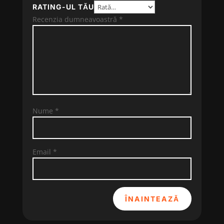
RATING-UL TĂU
Recenzia dumneavoastră
*
Nume
*
Email
*
ÎNAINTEAZĂ