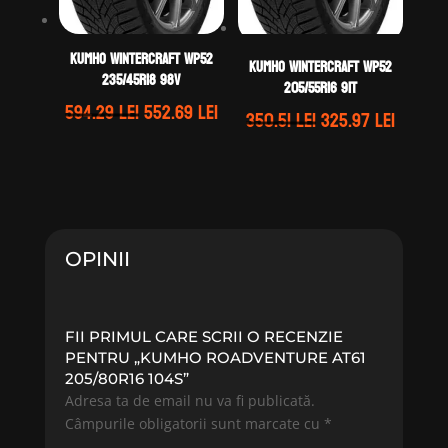
Kumho WINTERCRAFT WP52
Kumho WINTERCRAFT WP52
235/45R18 98V
205/55R16 91T
Prețul
Prețul
594.29
lei
552.69
lei
Prețul
Prețul
350.51
lei
325.97
lei
inițial
curent
inițial
curent
a
este:
a
este:
fost:
552.69 lei.
fost:
325.97 
594.29 lei.
350.51 lei.
OPINII
FII PRIMUL CARE SCRII O RECENZIE
PENTRU „KUMHO ROADVENTURE AT61
205/80R16 104S”
Adresa ta de email nu va fi publicată.
Câmpurile obligatorii sunt marcate cu
*