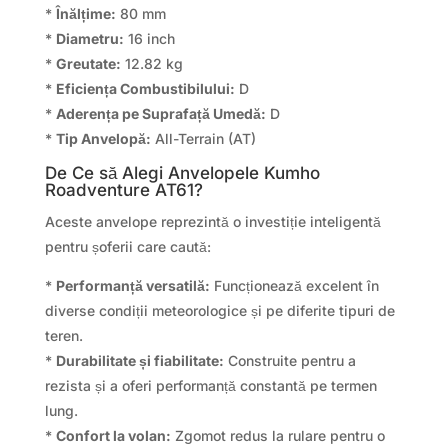
*
Înălțime:
80 mm
*
Diametru:
16 inch
*
Greutate:
12.82 kg
*
Eficiența Combustibilului:
D
*
Aderența pe Suprafață Umedă:
D
*
Tip Anvelopă:
All-Terrain (AT)
De Ce să Alegi Anvelopele Kumho
Roadventure AT61?
Aceste anvelope reprezintă o investiție inteligentă
pentru șoferii care caută:
*
Performanță versatilă:
Funcționează excelent în
diverse condiții meteorologice și pe diferite tipuri de
teren.
*
Durabilitate și fiabilitate:
Construite pentru a
rezista și a oferi performanță constantă pe termen
lung.
*
Confort la volan:
Zgomot redus la rulare pentru o