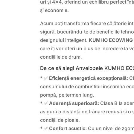
uri și 4×4, oferind un echilibru perfect în
și economie.
Acum poți transforma fiecare călătorie înt
sigură, bucurându-te de beneficiile tehnol
designului inteligent.
KUMHO ECOWING 
care îți vor oferi un plus de încredere la v
condițiile de drum.
De ce să alegi Anvelopele KUMHO E
* ✅
Eficiență energetică excepțională:
Cl
consumului de combustibil înseamnă econ
pompă, pe termen lung.
* ✅
Aderență superioară:
Clasa B la ade
asigură o distanță de frânare redusă și o 
condiții de ploaie.
* ✅
Confort acustic:
Cu un nivel de zgom