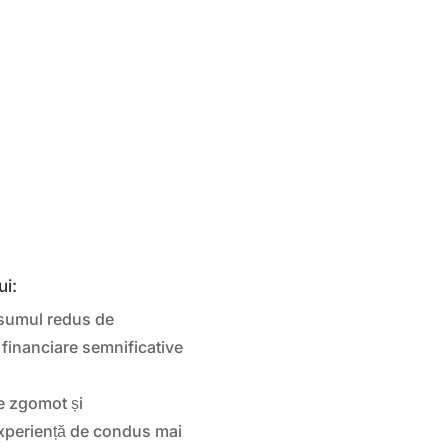
ui:
umul redus de
 financiare semnificative
e zgomot și
experiență de condus mai