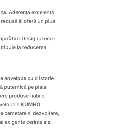
 ta:
Aderența excelentă
redusă îți oferă un plus
njurător:
Designul eco-
ntribuie la reducerea
e anvelope cu o istorie
ță puternică pe piața
ere produse fiabile,
nvelopele
KUMHO
e cercetare și dezvoltare,
i exigente cerințe ale