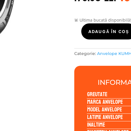
a
f
17
🚨 Ultima bucată disponibilă
Cantitate
ADAUGĂ ÎN COȘ
Kumho
ECOWING
ES31
Categorie:
Anvelope KUM
175/70R14
88T
INFORMA
Greutate
Marca anvelope
Model anvelope
Latime anvelope
Inaltime