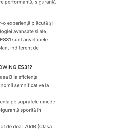
tre performanță, siguranță
r-o experiență plăcută și
ogiei avansate și ale
ES31
sunt anvelopele
olan, indiferent de
COWING ES31?
asa B la eficiența
omii semnificative la
rența pe suprafețe umede
siguranță sporită în
ot de doar 70dB (Clasa