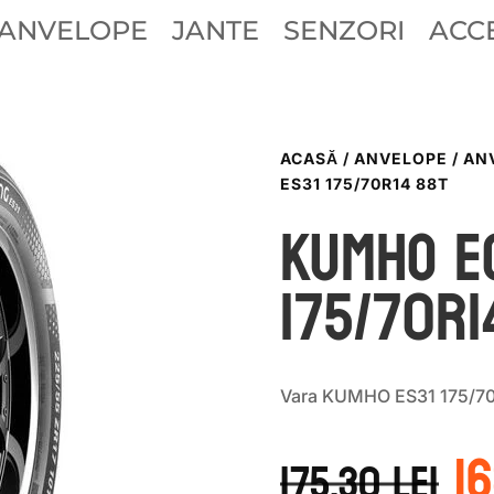
ANVELOPE
JANTE
SENZORI
ACCE
ACASĂ
/
ANVELOPE
/
AN
ES31 175/70R14 88T
Kumho E
175/70R1
Vara KUMHO ES31 175/70
P
1
in
175.30
lei