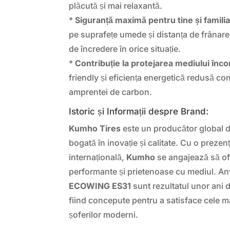
plăcută și mai relaxantă.
*
Siguranță maximă pentru tine și familia
pe suprafețe umede și distanța de frânare 
de încredere în orice situație.
*
Contribuție la protejarea mediului înco
friendly și eficiența energetică redusă co
amprentei de carbon.
Istoric și Informații despre Brand:
Kumho Tires
este un producător global d
bogată în inovație și calitate. Cu o prezen
internațională,
Kumho
se angajează să of
performante și prietenoase cu mediul. A
ECOWING ES31
sunt rezultatul unor ani d
fiind concepute pentru a satisface cele ma
șoferilor moderni.