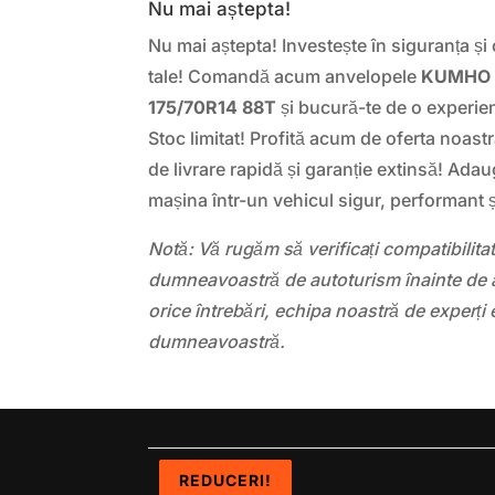
Nu mai aștepta!
Nu mai aștepta! Investește în siguranța și c
tale! Comandă acum anvelopele
KUMHO 
175/70R14 88T
și bucură-te de o experie
Stoc limitat! Profită acum de oferta noastr
de livrare rapidă și garanție extinsă! Adau
mașina într-un vehicul sigur, performant și
Notă: Vă rugăm să verificați compatibilit
dumneavoastră de autoturism înainte de a
orice întrebări, echipa noastră de experți 
dumneavoastră.
REDUCERI!
REDUCERI!
REDUCERI!
REDUCERI!