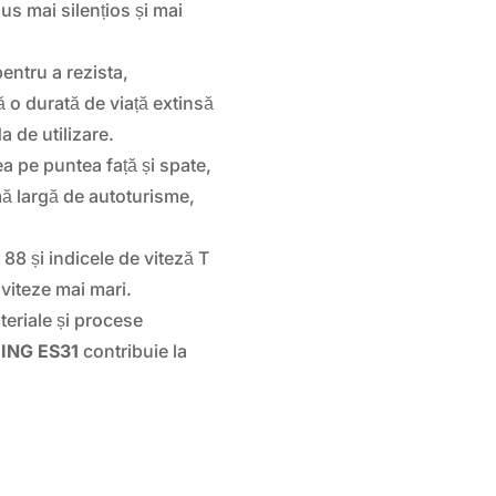
us mai silențios și mai
entru a rezista,
 o durată de viață extinsă
 de utilizare.
a pe puntea față și spate,
ă largă de autoturisme,
 88 și indicele de viteză T
a viteze mai mari.
eriale și procese
ING ES31
contribuie la