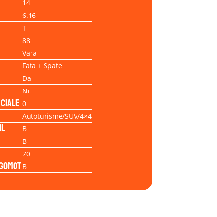
14
6.16
T
88
Vara
Fata + Spate
Da
Nu
ciale
0
Autoturisme/SUV/4×4
il
B
B
70
Zgomot
B