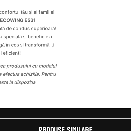
onfortul tău și al familiei
ECOWING ES31
nță de condus superioară!
ă specială și beneficiezi
gă în coș și transformă-ți
 eficient!
atea produsului cu modelul
 efectua achiziția. Pentru
este la dispoziția
Produse similare