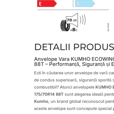
DETALII PRODU
Anvelope Vara KUMHO ECOWING
88T – Performanță, Siguranță și
Ești în căutarea unor anvelope de vară car
de condus superioară, siguranță sporită
combustibil? Atunci anvelopele
KUMHO 
175/70R14 88T
sunt alegerea ideală pentr
Kumho
, un brand global recunoscut pentru
aceste anvelope sunt concepute special 