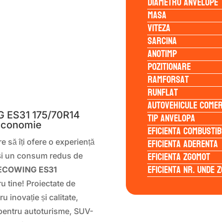
Diametru anvelope
Masa
Viteza
Sarcina
Anotimp
Pozitionare
Ramforsat
S
Runflat
Autovehicule comer
 ES31 175/70R14
Tip anvelopa
 Economie
Eficienta Combustib
Eficienta Aderenta
e să îți ofere o experiență
Eficienta Zgomot
 și un consum redus de
Eficienta Nr. Unde 
ECOWING ES31
u tine! Proiectate de
 inovație și calitate,
pentru autoturisme, SUV-