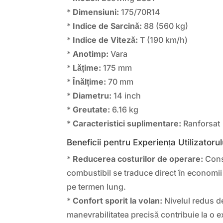
*
Dimensiuni:
175/70R14
*
Indice de Sarcină:
88 (560 kg)
*
Indice de Viteză:
T (190 km/h)
*
Anotimp:
Vara
*
Lățime:
175 mm
*
Înălțime:
70 mm
*
Diametru:
14 inch
*
Greutate:
6.16 kg
*
Caracteristici suplimentare:
Ranforsat
Beneficii pentru Experiența Utilizatorul
*
Reducerea costurilor de operare:
Cons
combustibil se traduce direct în economii
pe termen lung.
*
Confort sporit la volan:
Nivelul redus d
manevrabilitatea precisă contribuie la o 