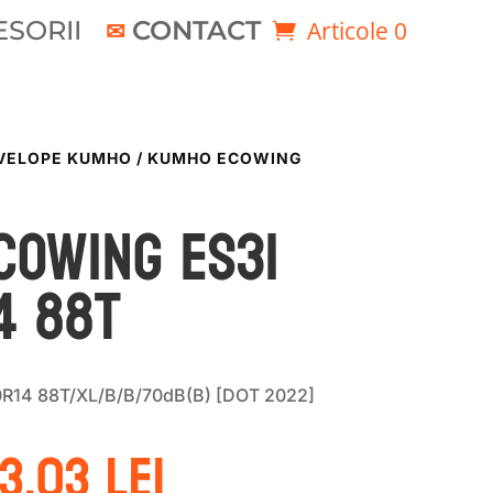
SORII
CONTACT
Articole 0
VELOPE KUMHO
/ KUMHO ECOWING
COWING ES31
4 88T
R14 88T/XL/B/B/70dB(B) [DOT 2022]
rețul
Prețul
63.03
lei
ițial
curent