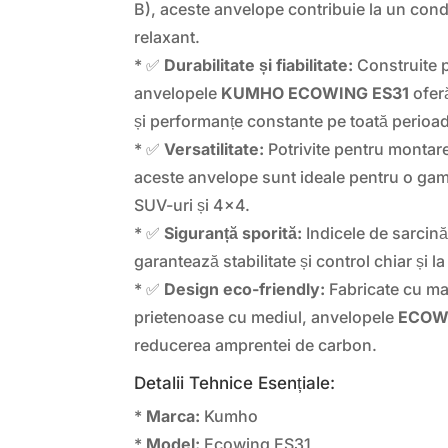
B), aceste anvelope contribuie la un cond
relaxant.
* ✅
Durabilitate și fiabilitate:
Construite p
anvelopele
KUMHO ECOWING ES31
oferă
și performanțe constante pe toată perioada
* ✅
Versatilitate:
Potrivite pentru montare
aceste anvelope sunt ideale pentru o gam
SUV-uri și 4×4.
* ✅
Siguranță sporită:
Indicele de sarcină
garantează stabilitate și control chiar și l
* ✅
Design eco-friendly:
Fabricate cu mat
prietenoase cu mediul, anvelopele
ECOW
reducerea amprentei de carbon.
Detalii Tehnice Esențiale:
*
Marca:
Kumho
*
Model:
Ecowing ES31