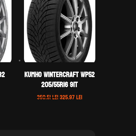
32
Kumho WINTERCRAFT WP52
205/55R16 91T
rețul
Prețul
Prețul
350.51
lei
325.97
lei
curent
inițial
curent
ste:
a
este:
71.48 lei.
fost:
325.97 lei.
350.51 lei.