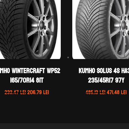
mho WINTERCRAFT WP52
Kumho SOLUS 4S HA
165/70R14 81T
235/45R17 97Y
Prețul
Prețul
Prețul
P
233.47
lei
206.79
lei
485.13
lei
471.48
lei
inițial
curent
inițial
a
este:
a
e
fost:
206.79 lei.
fost:
4
233.47 lei.
485.13 lei.