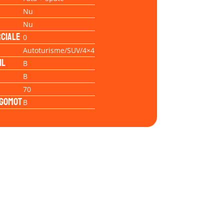
Nu
Nu
ciale
0
Autoturisme/SUV/4×4
il
B
B
70
Zgomot
B