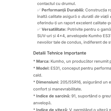
contactul cu drumul.
✅
Performanță Durabilă:
Construcția ro
înaltă calitate asigură o
durată de viață 
oferindu-ți un raport excelent calitate-p
✅
Versatilitate:
Potrivite pentru o gamă
SUV-uri și 4×4, anvelopele Kumho ES31
nevoilor tale de condus, indiferent de st
Detalii Tehnice Importante
*
Marca:
Kumho, un producător renumit pen
*
Model:
ES31, conceput pentru performa
cald.
*
Dimensiuni:
205/55R16, asigurând un ech
confort și manevrabilitate.
*
Indice de sarcină:
91, suportând o greut
anvelopă.
*
Indice de viteză:
V, permițând o viteză